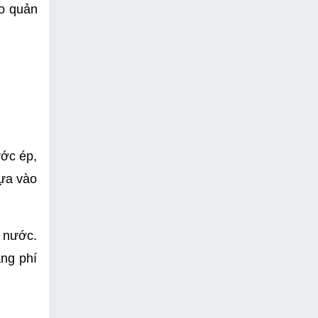
o quản 
ớc ép, 
ựa vào 
 nước. 
ng phí 