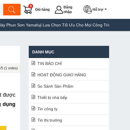
0
Đăng
Giỏ hàng
Hỗ trợ
nhập
n Yamafuji Lựa Chọn Tối Ưu Cho Mọi Công Trình
Máy Hàn Túi Yam
DANH MỤC
TIN BÁO CHÍ
/5 (1 votes)
HOẠT ĐỘNG GIAO HÀNG
So Sánh Sản Phẩm
t được 
Thiết bị nhà bếp
 dụng 
Tin công ty
Tin thị trường