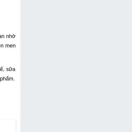
an nhờ 
ên men 
, sữa 
 phẩm.