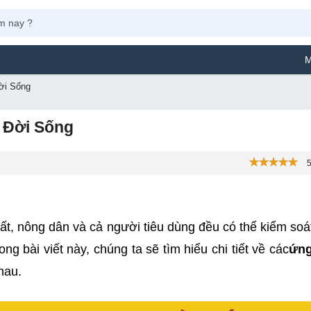
Máy Phun Sơ
ời Sống
 Đời Sống
5
t, nông dân và cả người tiêu dùng đều có thể kiểm soá
ng bài viết này, chúng ta sẽ tìm hiểu chi tiết về các
ứng
hau.