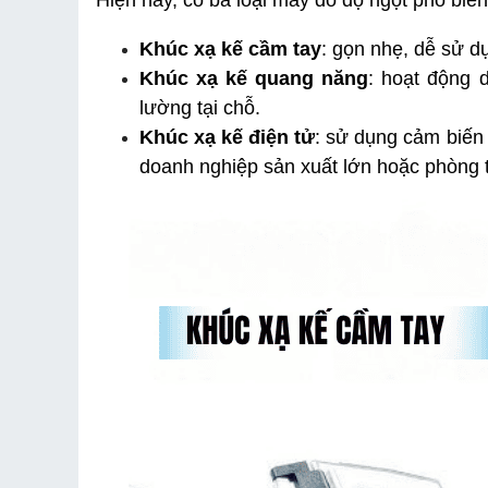
Hiện nay, có ba loại máy đo độ ngọt phổ biến
Khúc xạ kế cầm tay
: gọn nhẹ, dễ sử d
Khúc xạ kế quang năng
: hoạt động 
lường tại chỗ.
Khúc xạ kế điện tử
: sử dụng cảm biến 
doanh nghiệp sản xuất lớn hoặc phòng 