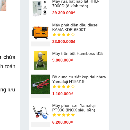
Máy rửa bát nắp lật HHB-
7000D (ô kính tròn)
29.300.000₫
Máy phát điện dầu diesel
KAMA KDE-6500T
23.900.000₫
Máy trộn bột Hamiboss-B15
h chứa 
9.800.000₫
h toán 
Bộ dụng cụ siết kẹp đai nhựa
Yamafuji H19/J19
ng lưu 
1.100.000₫
Máy phun sơn Yamafuji
PT990 (INOX siêu bền)
6.200.000₫