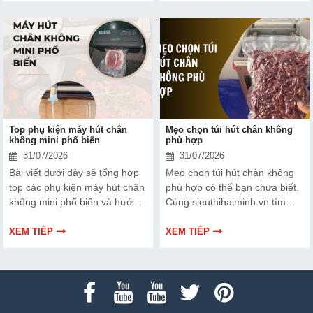
thiết bị và ngân sách của bạn.
và cách lựa chọn phù hợp.
Top phụ kiện máy hút chân
Mẹo chọn túi hút chân không
không mini phổ biến
phù hợp
31/07/2026
31/07/2026
Bài viết dưới đây sẽ tổng hợp
Mẹo chọn túi hút chân không
top các phụ kiện máy hút chân
phù hợp có thể bạn chưa biết.
không mini phổ biến và hướng
Cùng sieuthihaiminh.vn tìm
dẫn bạn cách bảo trì, thay thế
hiểu chi tiết cách lựa chọn qua
chuẩn kỹ thuật ngay tại nhà.
thông tin bài viết dưới đây nhé!
XEM TIẾP
XEM TIẾP