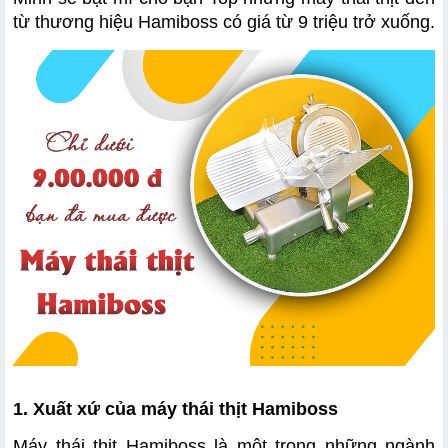
b. Máy thái thịt Hamiboss-MS300A
từ thương hiệu Hamiboss có giá từ 9 triệu trở xuống.
c. Máy thái thịt Hamiboss MS250 (anod hóa)
1. Xuất xứ của máy thái thịt Hamiboss
Máy thái thịt Hamiboss là một trong những ngành 