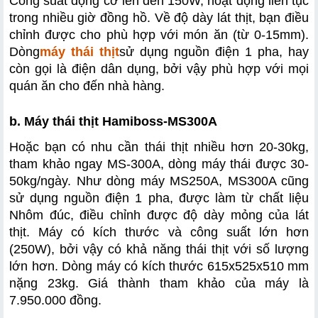
Công suất động cơ lên đến 150W, hoạt động liên tục 
trong nhiều giờ đồng hồ. Về độ dày lát thịt, bạn điều 
chỉnh được cho phù hợp với món ăn (từ 0-15mm). 
Dòng
máy thái thịt
sử dụng nguồn điện 1 pha, hay 
còn gọi là điện dân dụng, bởi vậy phù hợp với mọi 
quán ăn cho đến nhà hàng.
b. Máy thái thịt Hamiboss-MS300A
Hoặc bạn có nhu cần thái thịt nhiều hơn 20-30kg, 
tham khảo ngay MS-300A, dòng máy thái được 30-
50kg/ngày. Như dòng máy MS250A, MS300A cũng 
sử dụng nguồn điện 1 pha, được làm từ chất liệu 
Nhôm đúc, điều chỉnh được độ dày mỏng của lát 
thịt. Máy có kích thước và công suất lớn hơn 
(250W), bởi vậy có khả năng thái thịt với số lượng 
lớn hơn. Dòng máy có kích thước 615x525x510 mm 
nặng 23kg. Giá thành tham khảo của máy là 
7.950.000 đồng.