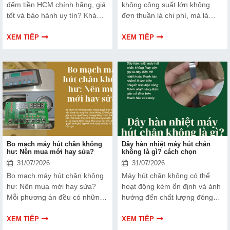
đếm tiền HCM chính hãng, giá
không công suất lớn không
tốt và bảo hành uy tín? Khám
đơn thuần là chi phí, mà là
phá ngay Top 3 đơn vị được
cách bạn bảo vệ chất lượng
nhiều doanh nghiệp, cửa hàng
sản phẩm và nâng cao vị thế
XEM TIẾP
XEM TIẾP
và ngân hàng tin tưởng lựa
thương hiệu trên thị trường.
chọn.
Tìm hiểu ngay về ưu nhược
điểm của thiết bị này để có
thêm thông tin và giúp bạn đưa
ra lựa chọn phù hợp, hiệu quả
hơn nhé!
Bo mạch máy hút chân không
Dây hàn nhiệt máy hút chân
hư: Nên mua mới hay sửa?
không là gì? cách chọn
31/07/2026
31/07/2026
Bo mạch máy hút chân không
Máy hút chân không có thể
hư: Nên mua mới hay sửa?
hoạt động kém ổn định và ảnh
Mỗi phương án đều có những
hưởng đến chất lượng đóng
ưu và nhược điểm riêng. Hãy
gói nếu dây hàn nhiệt gặp lỗi.
cùng tìm hiểu để đưa ra quyết
Bài viết dưới đây sẽ giúp bạn
XEM TIẾP
XEM TIẾP
định phù hợp với tình trạng
hiểu rõ hơn về dây hàn nhiệt