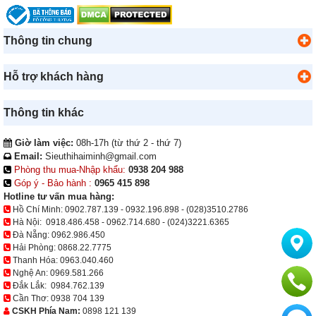
Thông tin chung
Hỗ trợ khách hàng
Thông tin khác
Giờ làm việc:
08h-17h (từ thứ 2 - thứ 7)
Email:
Sieuthihaiminh@gmail.com
Phòng thu mua-Nhập khẩu:
0938 204 988
Góp ý - Bảo hành :
0965 415 898
Hotline tư vấn mua hàng:
Hồ Chí Minh:
0902.787.139
-
0932.196.898
-
(028)3510.2786
Hà Nội:
0918.486.458
-
0962.714.680
-
(024)3221.6365
Đà Nẵng:
0962.986.450
Hải Phòng:
0868.22.7775
Thanh Hóa:
0963.040.460
Nghệ An:
0969.581.266
Đắk Lắk:
0984.762.139
Cần Thơ:
0938 704 139
CSKH Phía Nam:
0898 121 139