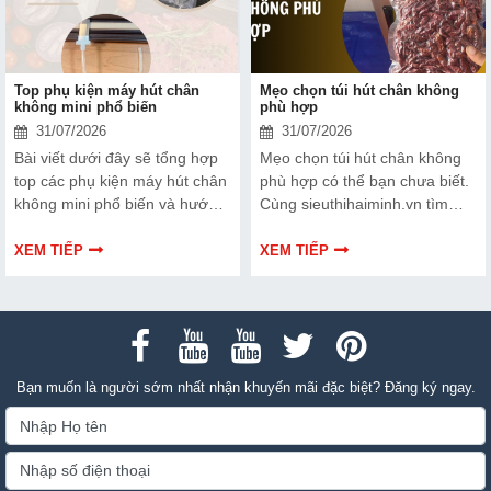
Top phụ kiện máy hút chân
Mẹo chọn túi hút chân không
không mini phổ biến
phù hợp
31/07/2026
31/07/2026
Bài viết dưới đây sẽ tổng hợp
Mẹo chọn túi hút chân không
top các phụ kiện máy hút chân
phù hợp có thể bạn chưa biết.
không mini phổ biến và hướng
Cùng sieuthihaiminh.vn tìm
dẫn bạn cách bảo trì, thay thế
hiểu chi tiết cách lựa chọn qua
chuẩn kỹ thuật ngay tại nhà.
thông tin bài viết dưới đây nhé!
XEM TIẾP
XEM TIẾP
Bạn muốn là người sớm nhất nhận khuyến mãi đặc biệt? Đăng ký ngay.