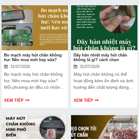
chọn.
Tìm hiểu ngay về ưu nhược
điểm của thiết bị này để có
thêm thông tin và giúp bạn đưa
ra lựa chọn phù hợp, hiệu quả
hơn nhé!
Bo mạch máy hút chân không
Dây hàn nhiệt máy hút chân
hư: Nên mua mới hay sửa?
không là gì? cách chọn
31/07/2026
31/07/2026
Bo mạch máy hút chân không
Máy hút chân không có thể
hư: Nên mua mới hay sửa?
hoạt động kém ổn định và ảnh
Mỗi phương án đều có những
hưởng đến chất lượng đóng
ưu và nhược điểm riêng. Hãy
gói nếu dây hàn nhiệt gặp lỗi.
cùng tìm hiểu để đưa ra quyết
Bài viết dưới đây sẽ giúp bạn
XEM TIẾP
XEM TIẾP
định phù hợp với tình trạng
hiểu rõ hơn về dây hàn nhiệt
thiết bị và ngân sách của bạn.
và cách lựa chọn phù hợp.