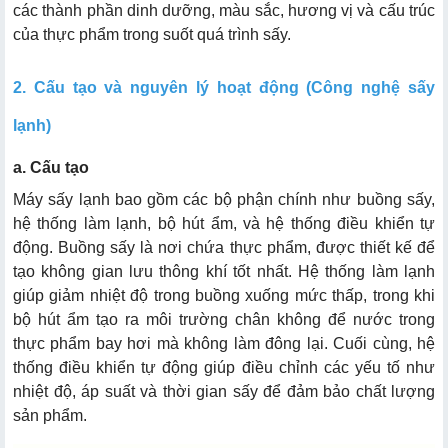
các thành phần dinh dưỡng, màu sắc, hương vị và cấu trúc
của thực phẩm trong suốt quá trình sấy.
a. Xác định nhu cầu và công suất máy
2. Cấu tạo và nguyên lý hoạt động (Công nghệ sấy
b. Chọn máy có hệ thống làm lạnh hiệu quả
lạnh)
c. Đảm bảo độ bền và chất liệu máy
a. Cấu tạo
d. Tính năng điều khiển và tiết kiệm năng lượng
Máy sấy lạnh bao gồm các bộ phận chính như buồng sấy,
hệ thống làm lạnh, bộ hút ẩm, và hệ thống điều khiển tự
động. Buồng sấy là nơi chứa thực phẩm, được thiết kế để
tạo không gian lưu thông khí tốt nhất. Hệ thống làm lạnh
giúp giảm nhiệt độ trong buồng xuống mức thấp, trong khi
bộ hút ẩm tạo ra môi trường chân không để nước trong
thực phẩm bay hơi mà không làm đông lại. Cuối cùng, hệ
thống điều khiển tự động giúp điều chỉnh các yếu tố như
nhiệt độ, áp suất và thời gian sấy để đảm bảo chất lượng
sản phẩm.