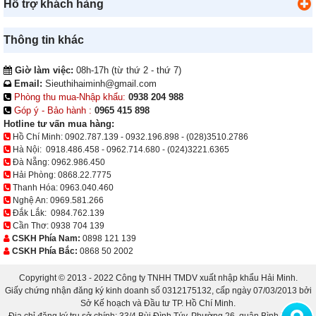
Hỗ trợ khách hàng
Thông tin khác
Giờ làm việc:
08h-17h (từ thứ 2 - thứ 7)
Email:
Sieuthihaiminh@gmail.com
Phòng thu mua-Nhập khẩu:
0938 204 988
Góp ý - Bảo hành :
0965 415 898
Hotline tư vấn mua hàng:
Hồ Chí Minh:
0902.787.139
-
0932.196.898
-
(028)3510.2786
Hà Nội:
0918.486.458
-
0962.714.680
-
(024)3221.6365
Đà Nẵng:
0962.986.450
Hải Phòng:
0868.22.7775
Thanh Hóa:
0963.040.460
Nghệ An:
0969.581.266
Đắk Lắk:
0984.762.139
Cần Thơ:
0938 704 139
CSKH Phía Nam:
0898 121 139
CSKH Phía Bắc:
0868 50 2002
Copyright © 2013 - 2022 Công ty TNHH TMDV xuất nhập khẩu Hải Minh.
Giấy chứng nhận đăng ký kinh doanh số 0312175132, cấp ngày 07/03/2013 bởi
Sở Kế hoạch và Đầu tư TP. Hồ Chí Minh.
Địa chỉ đăng ký trụ sở chính: 33/4 Bùi Đình Túy, Phường 26, quận Bình Thạnh,