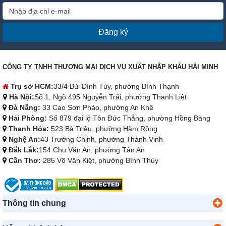
Đăng ký
CÔNG TY TNHH THƯƠNG MẠI DỊCH VỤ XUẤT NHẬP KHẨU HẢI MINH
Trụ sở HCM:
33/4 Bùi Đình Túy, phường Bình Thạnh
Hà Nội:
Số 1, Ngõ 495 Nguyễn Trãi, phường Thanh Liệt
Đà Nẵng:
33 Cao Sơn Pháo, phường An Khê
Hải Phòng:
Số 879 đại lộ Tôn Đức Thắng, phường Hồng Bàng
Thanh Hóa:
523 Bà Triệu, phường Hàm Rồng
Nghệ An:
43 Trường Chinh, phường Thành Vinh
Đắk Lắk:
154 Chu Văn An, phường Tân An
Cần Thơ:
285 Võ Văn Kiệt, phường Bình Thủy
Thông tin chung