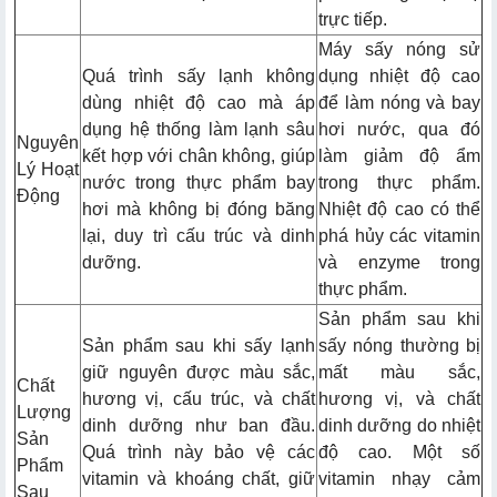
trực tiếp.
Máy sấy nóng sử
Quá trình sấy lạnh không
dụng nhiệt độ cao
dùng nhiệt độ cao mà áp
để làm nóng và bay
dụng hệ thống làm lạnh sâu
hơi nước, qua đó
Nguyên
kết hợp với chân không, giúp
làm giảm độ ẩm
Lý Hoạt
nước trong thực phẩm bay
trong thực phẩm.
Động
hơi mà không bị đóng băng
Nhiệt độ cao có thể
lại, duy trì cấu trúc và dinh
phá hủy các vitamin
dưỡng.
và enzyme trong
thực phẩm.
Sản phẩm sau khi
Sản phẩm sau khi sấy lạnh
sấy nóng thường bị
giữ nguyên được màu sắc,
mất màu sắc,
Chất
hương vị, cấu trúc, và chất
hương vị, và chất
Lượng
dinh dưỡng như ban đầu.
dinh dưỡng do nhiệt
Sản
Quá trình này bảo vệ các
độ cao. Một số
Phẩm
vitamin và khoáng chất, giữ
vitamin nhạy cảm
Sau