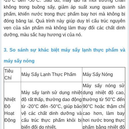
-20°C đến -50°C. Sau đó, máy tạo ra môi trường chân
không trong buồng sấy, giảm áp suất xung quanh sản
phẩm, khiến nước trong thực phẩm bay hơi mà không bị
đóng băng lại. Quá trình này giúp duy trì cấu trúc nguyên
vẹn của sản phẩm mà không làm thay đổi các chất dinh
dưỡng, màu sắc hay hương vị của nó.
3. So sánh sự khác biệt máy sấy lạnh thực phẩm và
máy sấy nóng
Tiêu
Máy Sấy Lạnh Thực Phẩm
Máy Sấy Nóng
Chí
Máy sấy nóng sử
Máy sấy lạnh sử dụng nhiệt
dụng nhiệt độ cao,
Nhiệt
độ rất thấp, thường dao động
thường từ 50°C đến
Độ
từ -20°C đến -50°C, giúp bảo
90°C hoặc thậm chí
Hoạt
vệ các chất dinh dưỡng và
cao hơn, làm bay
Động
cấu trúc thực phẩm khỏi bị
hơi nước trong thực
biến đổi do nhiệt.
phẩm bằng nhiệt độ