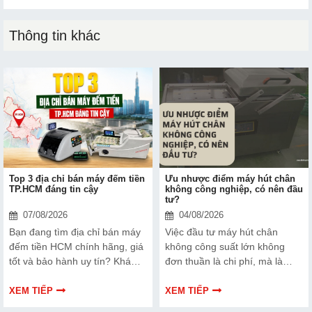
Thông tin khác
Top 3 địa chỉ bán máy đếm tiền
Ưu nhược điểm máy hút chân
TP.HCM đáng tin cậy
không công nghiệp, có nên đầu
tư?
07/08/2026
04/08/2026
Bạn đang tìm địa chỉ bán máy
Việc đầu tư máy hút chân
đếm tiền HCM chính hãng, giá
không công suất lớn không
tốt và bảo hành uy tín? Khám
đơn thuần là chi phí, mà là
phá ngay Top 3 đơn vị được
cách bạn bảo vệ chất lượng
nhiều doanh nghiệp, cửa hàng
sản phẩm và nâng cao vị thế
XEM TIẾP
XEM TIẾP
và ngân hàng tin tưởng lựa
thương hiệu trên thị trường.