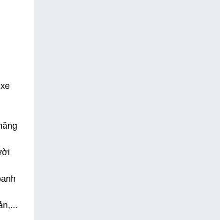
xe 
năng 
ời 
anh 
n,...