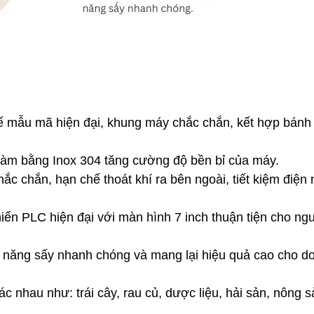
ế mẫu mã hiện đại, khung máy chắc chắn, kết hợp bánh 
 làm bằng Inox 304 tăng cường độ bền bỉ của máy.
c chắn, hạn chế thoát khí ra bên ngoài, tiết kiệm điện 
iển PLC hiện đại với màn hình 7 inch thuận tiện cho ngư
ả năng sấy nhanh chóng và mang lại hiệu quả cao cho do
 nhau như: trái cây, rau củ, dược liệu, hải sản, nông sả