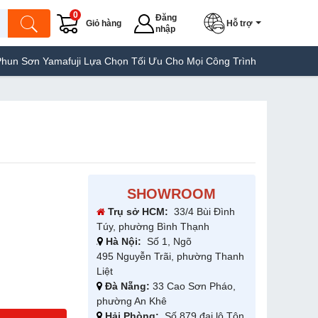
0
Đăng
Giỏ hàng
Hỗ trợ
nhập
afuji Lựa Chọn Tối Ưu Cho Mọi Công Trình
Máy Hàn Túi Yamafuj
SHOWROOM
Trụ sở HCM:
33/4 Bùi Đình
Túy, phường Bình Thạnh
Hà Nội:
Số 1, Ngõ
495 Nguyễn Trãi, phường Thanh
Liệt
Đà Nẵng:
33 Cao Sơn Pháo,
phường An Khê
Hải Phòng:
Số 879 đại lộ Tôn