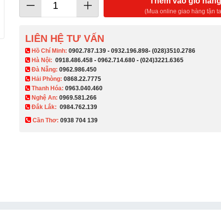
Thêm vào giỏ hàn
(Mua online giao hàng tận ta
LIÊN HỆ TƯ VẤN
​ Hồ Chí Minh:
0902.787.139
-
0932.196.898
-
(028)3510.2786
Hà Nội:
0918.486.458
-
0962.714.680
-
(024)3221.6365
Đà Nẵng:
0962.986.450
Hải Phòng:
0868.22.7775
Thanh Hóa:
0963.040.460
Nghệ An:
0969.581.266
Đắk Lắk:
0984.762.139
Cần Thơ:
0938 704 139​