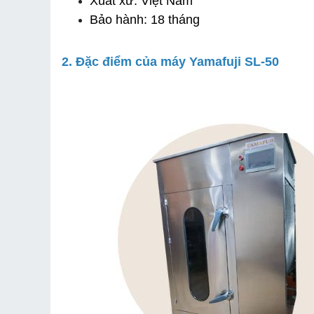
Xuất xứ: Việt Nam
Bảo hành: 18 tháng
2. Đặc điểm của máy Yamafuji SL-50