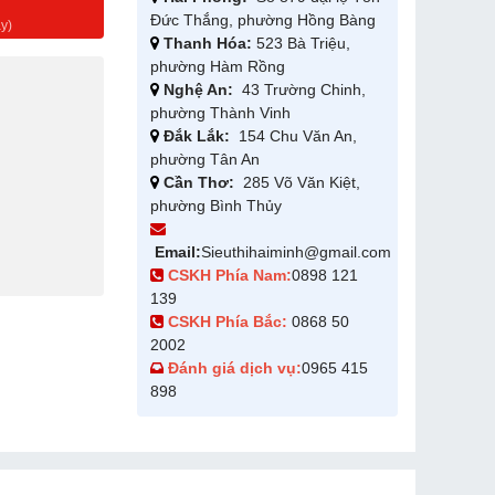
g
Đức Thắng, phường Hồng Bàng
y)
Thanh Hóa:
523 Bà Triệu,
phường Hàm Rồng
Nghệ An:
43 Trường Chinh,
phường Thành Vinh
Đắk Lắk:
154 Chu Văn An,
phường Tân An
Cần Thơ:
285 Võ Văn Kiệt,
phường Bình Thủy
Email:
Sieuthihaiminh@gmail.com
CSKH Phía Nam:
0898 121
139
CSKH Phía Bắc:
0868 50
2002
Đánh giá dịch vụ:
0965 415
898