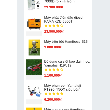
7000D (ô kính tròn)
29.300.000₫
Máy phát điện dầu diesel
KAMA KDE-6500T
23.900.000₫
Máy trộn bột Hamiboss-B15
9.800.000₫
Bộ dụng cụ siết kẹp đai nhựa
Yamafuji H19/J19
1.100.000₫
Máy phun sơn Yamafuji
PT990 (INOX siêu bền)
6.200.000₫
Máy cưa xương Hamiboss-