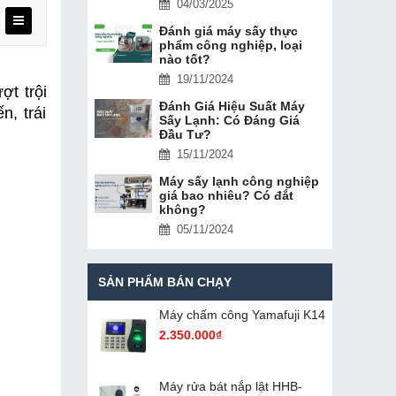
04/03/2025
Đánh giá máy sấy thực
phẩm công nghiệp, loại
nào tốt?
19/11/2024
t trội 
Đánh Giá Hiệu Suất Máy
, trái 
Sấy Lạnh: Có Đáng Giá
Đầu Tư?
15/11/2024
Máy sấy lạnh công nghiệp
giá bao nhiêu? Có đắt
không?
05/11/2024
SẢN PHẨM BÁN CHẠY
Máy chấm cô​ng Yamafuji K14
2.350.000₫
Máy rửa bát nắp lật HHB-