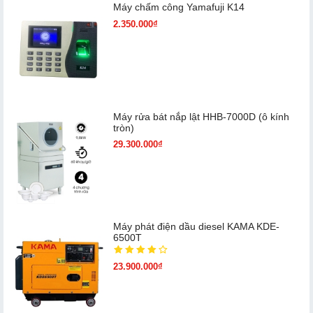
Máy chấm cô​ng Yamafuji K14
2.350.000₫
Máy rửa bát nắp lật HHB-7000D (ô kính
tròn)
29.300.000₫
Máy phát điện dầu diesel KAMA KDE-
6500T
23.900.000₫