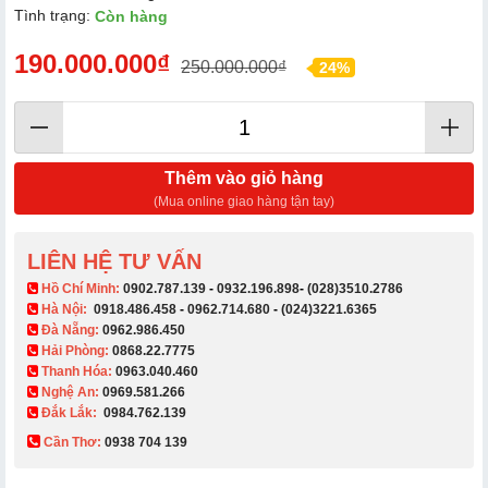
Tình trạng:
Còn hàng
190.000.000₫
250.000.000₫
24%
Thêm vào giỏ hàng
(Mua online giao hàng tận tay)
LIÊN HỆ TƯ VẤN
​ Hồ Chí Minh:
0902.787.139
-
0932.196.898
-
(028)3510.2786
Hà Nội:
0918.486.458
-
0962.714.680
-
(024)3221.6365
Đà Nẵng:
0962.986.450
Hải Phòng:
0868.22.7775
Thanh Hóa:
0963.040.460
Nghệ An:
0969.581.266
Đắk Lắk:
0984.762.139
Cần Thơ:
0938 704 139​