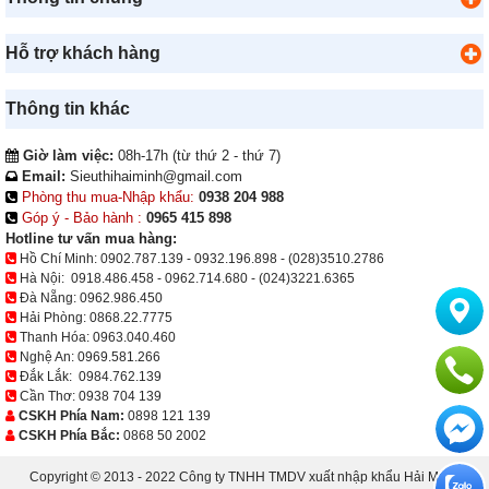
Hỗ trợ khách hàng
Thông tin khác
Giờ làm việc:
08h-17h (từ thứ 2 - thứ 7)
Email:
Sieuthihaiminh@gmail.com
Phòng thu mua-Nhập khẩu:
0938 204 988
Góp ý - Bảo hành :
0965 415 898
Hotline tư vấn mua hàng:
Hồ Chí Minh:
0902.787.139
-
0932.196.898
-
(028)3510.2786
Hà Nội:
0918.486.458
-
0962.714.680
-
(024)3221.6365
Đà Nẵng:
0962.986.450
Hải Phòng:
0868.22.7775
Thanh Hóa:
0963.040.460
Nghệ An:
0969.581.266
Đắk Lắk:
0984.762.139
Cần Thơ:
0938 704 139
CSKH Phía Nam:
0898 121 139
CSKH Phía Bắc:
0868 50 2002
Copyright © 2013 - 2022 Công ty TNHH TMDV xuất nhập khẩu Hải Minh.