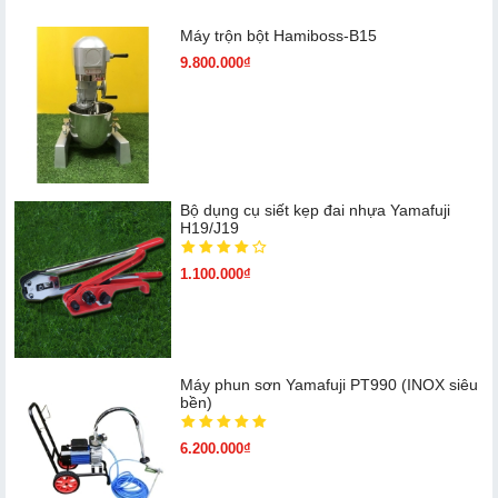
Máy trộn bột Hamiboss-B15
9.800.000₫
Bộ dụng cụ siết kẹp đai nhựa Yamafuji
H19/J19
1.100.000₫
Máy phun sơn Yamafuji PT990 (INOX siêu
bền)
6.200.000₫