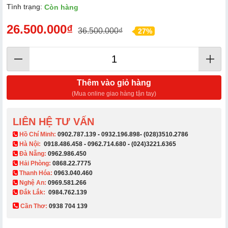
Tình trạng:
Còn hàng
26.500.000₫
36.500.000₫
27%
Thêm vào giỏ hàng
(Mua online giao hàng tận tay)
LIÊN HỆ TƯ VẤN
​ Hồ Chí Minh:
0902.787.139
-
0932.196.898
-
(028)3510.2786
Hà Nội:
0918.486.458
-
0962.714.680
-
(024)3221.6365
Đà Nẵng:
0962.986.450
Hải Phòng:
0868.22.7775
Thanh Hóa:
0963.040.460
Nghệ An:
0969.581.266
Đắk Lắk:
0984.762.139
Cần Thơ:
0938 704 139​