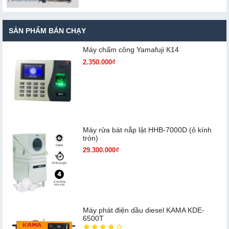
SẢN PHẨM BÁN CHẠY
Máy chấm cô​ng Yamafuji K14
2.350.000₫
Máy rửa bát nắp lật HHB-7000D (ô kính
tròn)
29.300.000₫
Máy phát điện dầu diesel KAMA KDE-
6500T