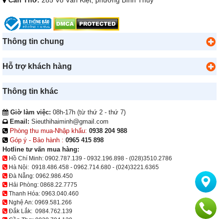
Cần Thơ:
285 Võ Văn Kiệt, phường Bình Thủy
Thông tin chung
Hỗ trợ khách hàng
Thông tin khác
Giờ làm việc:
08h-17h (từ thứ 2 - thứ 7)
Email:
Sieuthihaiminh@gmail.com
Phòng thu mua-Nhập khẩu:
0938 204 988
Góp ý - Bảo hành :
0965 415 898
Hotline tư vấn mua hàng:
Hồ Chí Minh:
0902.787.139
-
0932.196.898
-
(028)3510.2786
Hà Nội:
0918.486.458
-
0962.714.680
-
(024)3221.6365
Đà Nẵng:
0962.986.450
Hải Phòng:
0868.22.7775
Thanh Hóa:
0963.040.460
Nghệ An:
0969.581.266
Đắk Lắk:
0984.762.139