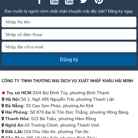
Bạn muốn là người sớm nhất nhận khuyến mãi đặc biệt? Đăng ký ngay.
Đăng ký
CÔNG TY TNHH THƯƠNG MẠI DỊCH VỤ XUẤT NHẬP KHẨU HẢI MINH
Trụ sở HCM:
33/4 Bùi Đình Túy, phường Bình Thạnh
Hà Nội:
Số 1, Ngõ 495 Nguyễn Trãi, phường Thanh Liệt
Đà Nẵng:
33 Cao Sơn Pháo, phường An Khê
Hải Phòng:
Số 879 đại lộ Tôn Đức Thắng, phường Hồng Bàng
Thanh Hóa:
523 Bà Triệu, phường Hàm Rồng
Nghệ An:
43 Trường Chinh, phường Thành Vinh
Đắk Lắk:
154 Chu Văn An, phường Tân An