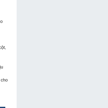
ho
ột,
ịu
 cho