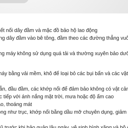
kết nối dây đầm và mặc đồ bảo hộ lao động
úng dây đầm vào bê tông, đầm theo các đường thẳng vu
ng máy không sử dụng quá tải và thường xuyên bảo dư
áy bằng vải mềm, khô để loại bỏ các bụi bẩn và các vật
dẫn, đầu đầm, các khớp nối để đảm bảo không có vật cả
ực tiếp với ánh nắng mặt trời, mưa hoặc độ ẩm cao
áo, thoáng mát
động như trục, khớp nối bằng dầu mỡ chuyên dụng, giảm
cũ trước khi bảo quản lâu ngày, vệ sinh bình xăng và bộ