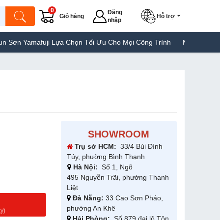
0
Đăng
Giỏ hàng
Hỗ trợ
nhập
i Lựa Chọn Tối Ưu Cho Mọi Công Trình
Máy Hàn Túi Yamafuji Lựa
SHOWROOM
Trụ sở HCM:
33/4 Bùi Đình
Túy, phường Bình Thạnh
Hà Nội:
Số 1, Ngõ
495 Nguyễn Trãi, phường Thanh
Liệt
Đà Nẵng:
33 Cao Sơn Pháo,
g
phường An Khê
y)
Hải Phòng:
Số 879 đại lộ Tôn