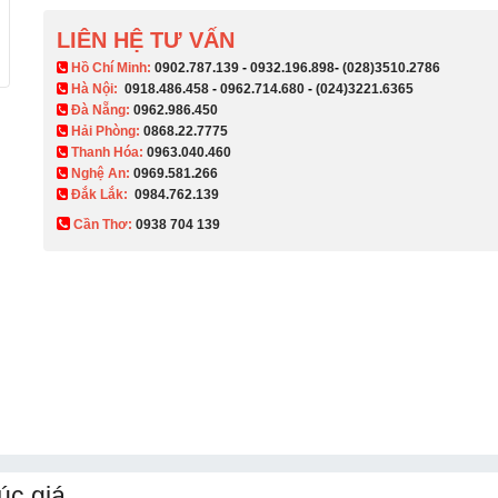
LIÊN HỆ TƯ VẤN
​ Hồ Chí Minh:
0902.787.139
-
0932.196.898
-
(028)3510.2786
Hà Nội:
0918.486.458
-
0962.714.680
-
(024)3221.6365
Đà Nẵng:
0962.986.450
Hải Phòng:
0868.22.7775
Thanh Hóa:
0963.040.460
Nghệ An:
0969.581.266
Đắk Lắk:
0984.762.139
Cần Thơ:
0938 704 139​
úc giá