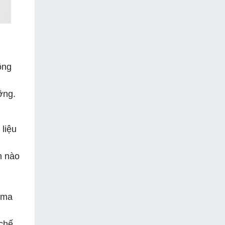
ông
ỡng.
 liệu
n nào
 ma
 chế