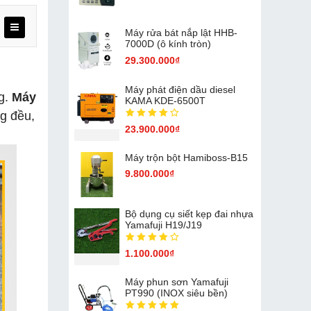
Máy rửa bát nắp lật HHB-
7000D (ô kính tròn)
29.300.000₫
Máy phát điện dầu diesel
g.
Máy
KAMA KDE-6500T
g đều,
23.900.000₫
Máy trộn bột Hamiboss-B15
9.800.000₫
Bộ dụng cụ siết kẹp đai nhựa
Yamafuji H19/J19
1.100.000₫
Máy phun sơn Yamafuji
PT990 (INOX siêu bền)