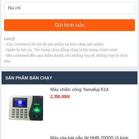
Lưu ý:
- Các comment chỉ nói về sản phẩm và tính năng sản phẩm.
- Ngôn từ lịch sự. Tôn trọng cộng đồng cũng là tôn trọng chính mình.
- Mọi comment đều qua kiểm duyệt, nếu không hợp lệ, không hợp lý sẽ bị
xóa.
SẢN PHẨM BÁN CHẠY
Máy chấm cô​ng Yamafuji K14
2.350.000₫
Máy rửa bát nắp lật HHB-7000D (ô kính