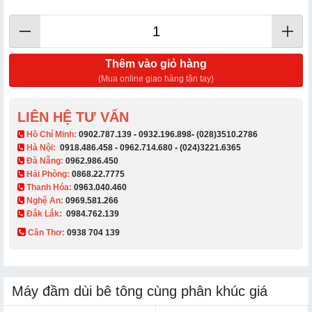
Thêm vào giỏ hàng
(Mua online giao hàng tận tay)
LIÊN HỆ TƯ VẤN
​ Hồ Chí Minh:
0902.787.139
-
0932.196.898
-
(028)3510.2786
Hà Nội:
0918.486.458
-
0962.714.680
-
(024)3221.6365
Đà Nẵng:
0962.986.450
Hải Phòng:
0868.22.7775
Thanh Hóa:
0963.040.460
Nghệ An:
0969.581.266
Đắk Lắk:
0984.762.139
Cần Thơ:
0938 704 139​
Máy đầm dùi bê tông cùng phân khúc giá