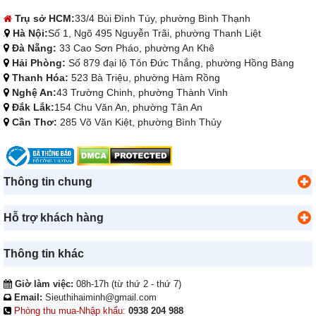
Trụ sở HCM:
33/4 Bùi Đình Túy, phường Bình Thạnh
Hà Nội:
Số 1, Ngõ 495 Nguyễn Trãi, phường Thanh Liệt
Đà Nẵng:
33 Cao Sơn Pháo, phường An Khê
Hải Phòng:
Số 879 đại lộ Tôn Đức Thắng, phường Hồng Bàng
Thanh Hóa:
523 Bà Triệu, phường Hàm Rồng
Nghệ An:
43 Trường Chinh, phường Thành Vinh
Đắk Lắk:
154 Chu Văn An, phường Tân An
Cần Thơ:
285 Võ Văn Kiệt, phường Bình Thủy
Thông tin chung
Hỗ trợ khách hàng
Thông tin khác
Giờ làm việc:
08h-17h (từ thứ 2 - thứ 7)
Email:
Sieuthihaiminh@gmail.com
Phòng thu mua-Nhập khẩu:
0938 204 988