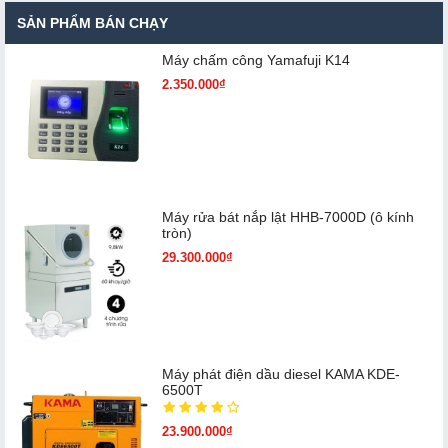
SẢN PHẨM BÁN CHẠY
Máy chấm cô​ng Yamafuji K14
2.350.000₫
Máy rửa bát nắp lật HHB-7000D (ô kính
tròn)
29.300.000₫
Máy phát điện dầu diesel KAMA KDE-
6500T
23.900.000₫