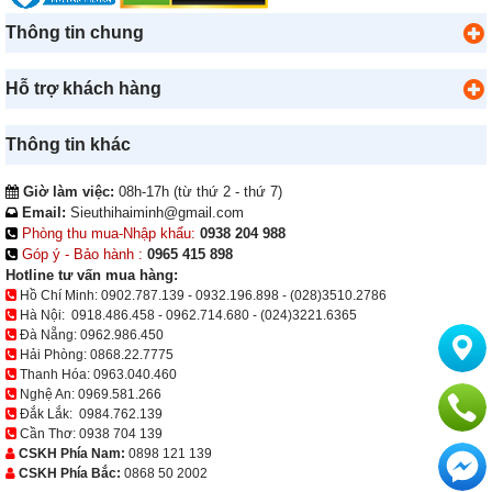
Thông tin chung
Hỗ trợ khách hàng
Thông tin khác
Giờ làm việc:
08h-17h (từ thứ 2 - thứ 7)
Email:
Sieuthihaiminh@gmail.com
Phòng thu mua-Nhập khẩu:
0938 204 988
Góp ý - Bảo hành :
0965 415 898
Hotline tư vấn mua hàng:
Hồ Chí Minh:
0902.787.139
-
0932.196.898
-
(028)3510.2786
Hà Nội:
0918.486.458
-
0962.714.680
-
(024)3221.6365
Đà Nẵng:
0962.986.450
Hải Phòng:
0868.22.7775
Thanh Hóa:
0963.040.460
Nghệ An:
0969.581.266
Đắk Lắk:
0984.762.139
Cần Thơ:
0938 704 139
CSKH Phía Nam:
0898 121 139
CSKH Phía Bắc:
0868 50 2002