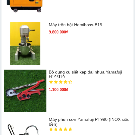
Máy trộn bột Hamiboss-B15
9.800.000₫
Bộ dụng cụ siết kẹp đai nhựa Yamafuji
H19/J19
1.100.000₫
Máy phun sơn Yamafuji PT990 (INOX siêu
bền)