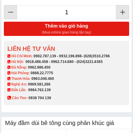
Thêm vào giỏ hàng
(Mua online giao hàng tận tay)
LIÊN HỆ TƯ VẤN
​ Hồ Chí Minh:
0902.787.139
-
0932.196.898
-
(028)3510.2786
Hà Nội:
0918.486.458
-
0962.714.680
-
(024)3221.6365
Đà Nẵng:
0962.986.450
Hải Phòng:
0868.22.7775
Thanh Hóa:
0963.040.460
Nghệ An:
0969.581.266
Đắk Lắk:
0984.762.139
Cần Thơ:
0938 704 139​
Máy đầm dùi bê tông cùng phân khúc giá