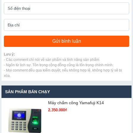
Lưu ý:
- Các comment chỉ nói về sản phẩm và tính năng sản phẩm.
- Ngôn từ lịch sự. Tôn trọng cộng đồng cũng là tôn trọng chính mình.
- Mọi comment đều qua kiểm duyệt, nếu không hợp lệ, không hợp lý sẽ bị
xóa.
SẢN PHẨM BÁN CHẠY
Máy chấm cô​ng Yamafuji K14
2.350.000₫