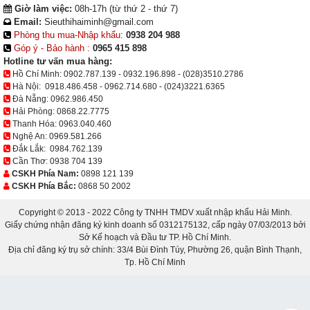
Giờ làm việc:
08h-17h (từ thứ 2 - thứ 7)
Email:
Sieuthihaiminh@gmail.com
Phòng thu mua-Nhập khẩu:
0938 204 988
Góp ý - Bảo hành :
0965 415 898
Hotline tư vấn mua hàng:
Hồ Chí Minh:
0902.787.139
-
0932.196.898
-
(028)3510.2786
Hà Nội:
0918.486.458
-
0962.714.680
-
(024)3221.6365
Đà Nẵng:
0962.986.450
Hải Phòng:
0868.22.7775
Thanh Hóa:
0963.040.460
Nghệ An:
0969.581.266
Đắk Lắk:
0984.762.139
Cần Thơ:
0938 704 139
CSKH Phía Nam:
0898 121 139
CSKH Phía Bắc:
0868 50 2002
Copyright © 2013 - 2022 Công ty TNHH TMDV xuất nhập khẩu Hải Minh.
Giấy chứng nhận đăng ký kinh doanh số 0312175132, cấp ngày 07/03/2013 bởi
Sở Kế hoạch và Đầu tư TP. Hồ Chí Minh.
Địa chỉ đăng ký trụ sở chính: 33/4 Bùi Đình Túy, Phường 26, quận Bình Thạnh,
Tp. Hồ Chí Minh