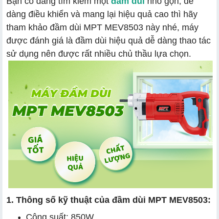
Bạn có đang tìm kiếm một
đầm dùi
nhỏ gọn, dễ
dàng điều khiển và mang lại hiệu quả cao thì hãy
tham khảo đầm dùi MPT MEV8503 này nhé, máy
a, Xác định công trình và khối bê tông:
được đánh giá là đầm dùi hiệu quả dễ dàng thao tác
b, Hiểu công suất motor
sử dụng nên được rất nhiều chủ thầu lựa chọn.
c, Thương hiệu:
1. Thông số kỹ thuật của đầm dùi MPT MEV8503:
Công suất: 850W