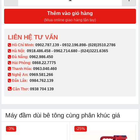
Thêm vào giỏ hàng
(Mua online giao hàng tận tay)
LIÊN HỆ TƯ VẤN
​ Hồ Chí Minh:
0902.787.139
-
0932.196.898
-
(028)3510.2786
Hà Nội:
0918.486.458
-
0962.714.680
-
(024)3221.6365
Đà Nẵng:
0962.986.450
Hải Phòng:
0868.22.7775
Thanh Hóa:
0963.040.460
Nghệ An:
0969.581.266
Đắk Lắk:
0984.762.139
Cần Thơ:
0938 704 139​
Máy đầm dùi bê tông cùng phân khúc giá
-3%
-25%