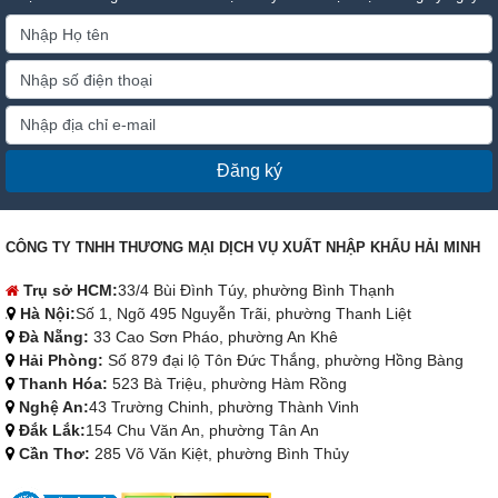
Đăng ký
CÔNG TY TNHH THƯƠNG MẠI DỊCH VỤ XUẤT NHẬP KHẨU HẢI MINH
Trụ sở HCM:
33/4 Bùi Đình Túy, phường Bình Thạnh
Hà Nội:
Số 1, Ngõ 495 Nguyễn Trãi, phường Thanh Liệt
Đà Nẵng:
33 Cao Sơn Pháo, phường An Khê
Hải Phòng:
Số 879 đại lộ Tôn Đức Thắng, phường Hồng Bàng
Thanh Hóa:
523 Bà Triệu, phường Hàm Rồng
Nghệ An:
43 Trường Chinh, phường Thành Vinh
Đắk Lắk:
154 Chu Văn An, phường Tân An
Cần Thơ:
285 Võ Văn Kiệt, phường Bình Thủy