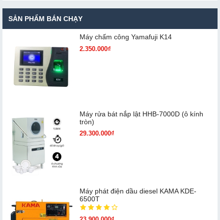
SẢN PHẨM BÁN CHẠY
Máy chấm cô​ng Yamafuji K14
2.350.000₫
Máy rửa bát nắp lật HHB-7000D (ô kính
tròn)
29.300.000₫
Máy phát điện dầu diesel KAMA KDE-
6500T
23.900.000₫