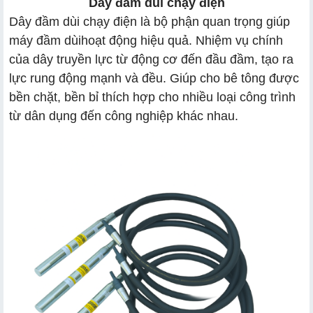
Dây đầm dùi chạy điện
Dây đầm dùi chạy điện là bộ phận quan trọng giúp
máy đầm dùi
hoạt động hiệu quả. Nhiệm vụ chính
của dây truyền lực từ động cơ đến đầu đầm, tạo ra
a, Sử dụng đúng cách:
lực rung động mạnh và đều. Giúp cho bê tông được
b, Đảm bảo bảo quản tốt sau khi sử dụng:
bền chặt, bền bỉ thích hợp cho nhiều loại công trình
từ dân dụng đến công nghiệp khác nhau.
C, Nên kiểm tra định kỳ:
d, Lưu ý khi bảo quản: