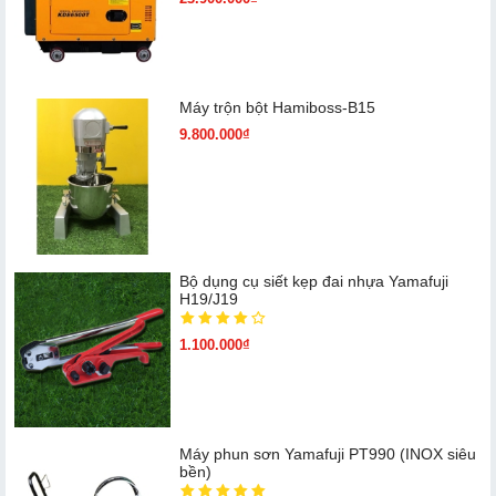
Máy trộn bột Hamiboss-B15
9.800.000₫
Bộ dụng cụ siết kẹp đai nhựa Yamafuji
H19/J19
1.100.000₫
Máy phun sơn Yamafuji PT990 (INOX siêu
bền)