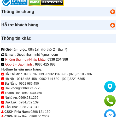
Thông tin chung
Hỗ trợ khách hàng
Thông tin khác
Giờ làm việc:
08h-17h (từ thứ 2 - thứ 7)
Email:
Sieuthihaiminh@gmail.com
Phòng thu mua-Nhập khẩu:
0938 204 988
Góp ý - Bảo hành :
0965 415 898
Hotline tư vấn mua hàng:
Hồ Chí Minh:
0902.787.139
-
0932.196.898
-
(028)3510.2786
Hà Nội:
0918.486.458
-
0962.714.680
-
(024)3221.6365
Đà Nẵng:
0962.986.450
Hải Phòng:
0868.22.7775
Thanh Hóa:
0963.040.460
Nghệ An:
0969.581.266
Đắk Lắk:
0984.762.139
Cần Thơ:
0938 704 139
CSKH Phía Nam:
0898 121 139
CSKH Phía Bắc:
0868 50 2002