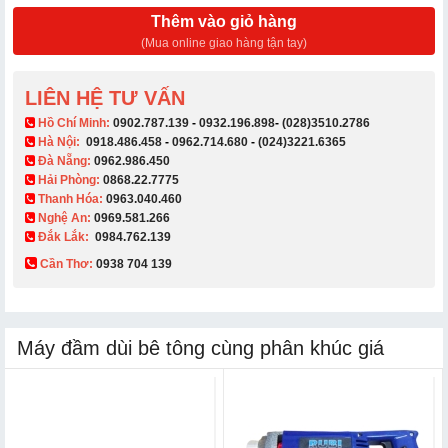
Thêm vào giỏ hàng
(Mua online giao hàng tận tay)
LIÊN HỆ TƯ VẤN
​ Hồ Chí Minh:
0902.787.139
-
0932.196.898
-
(028)3510.2786
Hà Nội:
0918.486.458
-
0962.714.680
-
(024)3221.6365
Đà Nẵng:
0962.986.450
Hải Phòng:
0868.22.7775
Thanh Hóa:
0963.040.460
Nghệ An:
0969.581.266
Đắk Lắk:
0984.762.139
Cần Thơ:
0938 704 139​
Máy đầm dùi bê tông cùng phân khúc giá