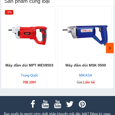
Sản phẩm cùng loại
-3%
Máy đầm dùi MPT MEV8503
Máy đầm dùi MSK 0500
Trung Quốc
MIKASA
708.100₫
Giá:
Liên hệ
Bạn muốn là người sớm nhất nhận khuyến mãi đặc biệt? Đăng ký ngay.