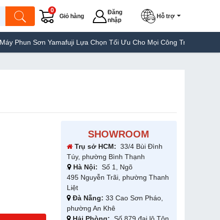
0
Đăng
Giỏ hàng
Hỗ trợ
nhập
un Sơn Yamafuji Lựa Chọn Tối Ưu Cho Mọi Công Trình
Máy Hàn Tú
SHOWROOM
Trụ sở HCM:
33/4 Bùi Đình
Túy, phường Bình Thạnh
Hà Nội:
Số 1, Ngõ
495 Nguyễn Trãi, phường Thanh
Liệt
Đà Nẵng:
33 Cao Sơn Pháo,
phường An Khê
Hải Phòng:
Số 879 đại lộ Tôn