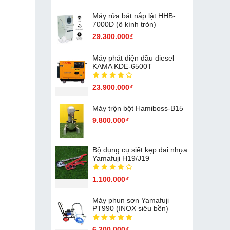
Máy rửa bát nắp lật HHB-
7000D (ô kính tròn)
29.300.000₫
Máy phát điện dầu diesel
KAMA KDE-6500T
23.900.000₫
Máy trộn bột Hamiboss-B15
9.800.000₫
Bộ dụng cụ siết kẹp đai nhựa
Yamafuji H19/J19
1.100.000₫
Máy phun sơn Yamafuji
PT990 (INOX siêu bền)
6.200.000₫