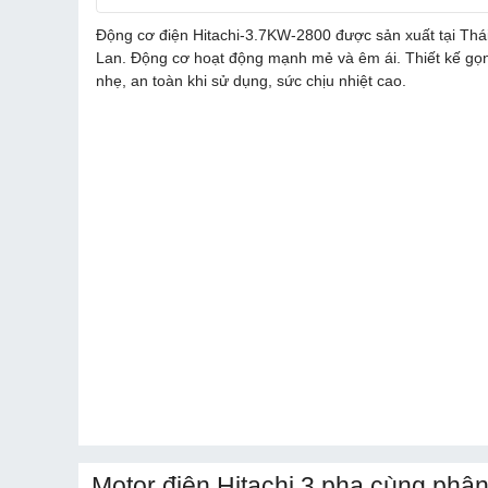
Động cơ điện Hitachi-3.7KW-2800 được sản xuất tại Thá
Lan. Động cơ hoạt động mạnh mẻ và êm ái. Thiết kế gọ
nhẹ, an toàn khi sử dụng, sức chịu nhiệt cao.
Motor điện Hitachi 3 pha cùng phân