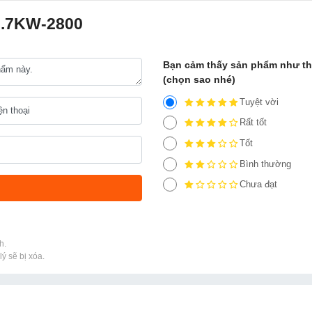
-3.7KW-2800
Bạn cảm thấy sản phẩm như t
(chọn sao nhé)
Tuyệt vời
Rất tốt
Tốt
Bình thường
Chưa đạt
h.
ý sẽ bị xóa.