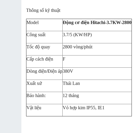
Thông số kỹ thuật
Model
Động cơ điện Hitachi-3.7KW-2800
Công suất
3.7/5 (KW/HP)
Tốc độ quay
2800 vòng/phút
Cấp cách điện
F
Dòng điện/Điện áp
380V
Xuất xứ
Thái Lan
Bảo hành:
12 tháng
Vật liệu
Vỏ hợp kim IP55, IE1