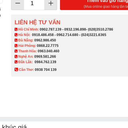
Thêm vào giỏ hàn
(Mua online giao hàng tận ta
i
n
LIÊN HỆ TƯ VẤN
​ Hồ Chí Minh:
0902.787.139
-
0932.196.898
-
(028)3510.2786
Hà Nội:
0918.486.458
-
0962.714.680
-
(024)3221.6365
Đà Nẵng:
0962.986.450
Hải Phòng:
0868.22.7775
Thanh Hóa:
0963.040.460
Nghệ An:
0969.581.266
Đắk Lắk:
0984.762.139
Cần Thơ:
0938 704 139​
 khúc giá