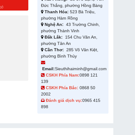
g
Đức Thắng, phường Hồng Bàng
y)
Thanh Hóa:
523 Bà Triệu,
phường Hàm Rồng
Nghệ An:
43 Trường Chinh,
phường Thành Vinh
Đắk Lắk:
154 Chu Văn An,
phường Tân An
Cần Thơ:
285 Võ Văn Kiệt,
phường Bình Thủy
Email:
Sieuthihaiminh@gmail.com
CSKH Phía Nam:
0898 121
139
CSKH Phía Bắc:
0868 50
2002
Đánh giá dịch vụ:
0965 415
898