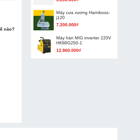
Máy cưa xương Hamiboss-
j120
7.200.000₫
hế nào?
Máy hàn MIG inverter 220V
HKMIG250-1
12.860.000₫