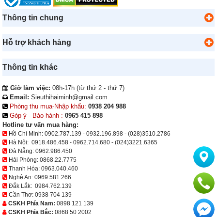
Thông tin chung
Hỗ trợ khách hàng
Thông tin khác
Giờ làm việc:
08h-17h (từ thứ 2 - thứ 7)
Email:
Sieuthihaiminh@gmail.com
Phòng thu mua-Nhập khẩu:
0938 204 988
Góp ý - Bảo hành :
0965 415 898
Hotline tư vấn mua hàng:
Hồ Chí Minh:
0902.787.139
-
0932.196.898
-
(028)3510.2786
Hà Nội:
0918.486.458
-
0962.714.680
-
(024)3221.6365
Đà Nẵng:
0962.986.450
Hải Phòng:
0868.22.7775
Thanh Hóa:
0963.040.460
Nghệ An:
0969.581.266
Đắk Lắk:
0984.762.139
Cần Thơ:
0938 704 139
CSKH Phía Nam:
0898 121 139
CSKH Phía Bắc:
0868 50 2002