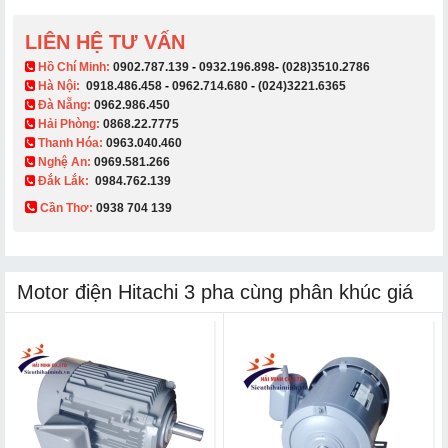
LIÊN HỆ TƯ VẤN
​ Hồ Chí Minh:
0902.787.139
-
0932.196.898
-
(028)3510.2786
Hà Nội:
0918.486.458
-
0962.714.680
-
(024)3221.6365
Đà Nẵng:
0962.986.450
Hải Phòng:
0868.22.7775
Thanh Hóa:
0963.040.460
Nghệ An:
0969.581.266
Đắk Lắk:
0984.762.139
Cần Thơ:
0938 704 139​
Motor điện Hitachi 3 pha cùng phân khúc giá