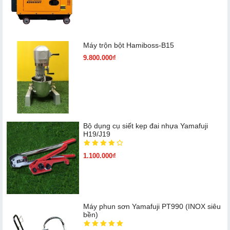
Máy trộn bột Hamiboss-B15
9.800.000₫
Bộ dụng cụ siết kẹp đai nhựa Yamafuji
H19/J19
1.100.000₫
Máy phun sơn Yamafuji PT990 (INOX siêu
bền)