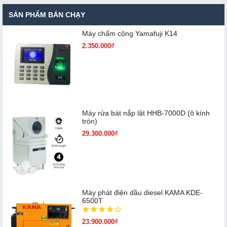
SẢN PHẨM BÁN CHẠY
Máy chấm cô​ng Yamafuji K14
2.350.000₫
Máy rửa bát nắp lật HHB-7000D (ô kính
tròn)
29.300.000₫
Máy phát điện dầu diesel KAMA KDE-
6500T
23.900.000₫