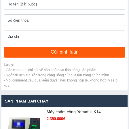
Lưu ý:
- Các comment chỉ nói về sản phẩm và tính năng sản phẩm.
- Ngôn từ lịch sự. Tôn trọng cộng đồng cũng là tôn trọng chính mình.
- Mọi comment đều qua kiểm duyệt, nếu không hợp lệ, không hợp lý sẽ bị
xóa.
SẢN PHẨM BÁN CHẠY
Máy chấm cô​ng Yamafuji K14
2.350.000₫