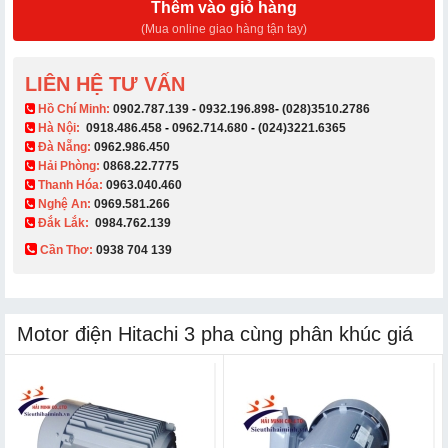
Thêm vào giỏ hàng
(Mua online giao hàng tận tay)
LIÊN HỆ TƯ VẤN
​ Hồ Chí Minh:
0902.787.139
-
0932.196.898
-
(028)3510.2786
Hà Nội:
0918.486.458
-
0962.714.680
-
(024)3221.6365
Đà Nẵng:
0962.986.450
Hải Phòng:
0868.22.7775
Thanh Hóa:
0963.040.460
Nghệ An:
0969.581.266
Đắk Lắk:
0984.762.139
Cần Thơ:
0938 704 139​
Motor điện Hitachi 3 pha cùng phân khúc giá