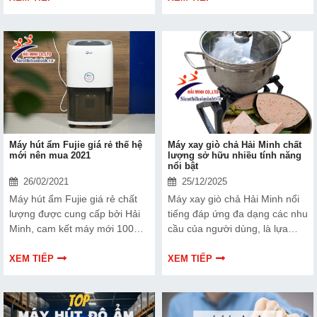
nào? Các sản phẩm hãng
cung cấp có thực sự chất
lượng, nguồn gốc xuất xứ của
sản phẩm ra sao?
Máy hút ẩm Fujie giá rẻ thế hệ
Máy xay giò chả Hải Minh chất
mới nên mua 2021
lượng sở hữu nhiều tính năng
nổi bật
26/02/2021
25/12/2025
Máy hút ẩm Fujie giá rẻ chất
Máy xay giò chả Hải Minh nổi
lượng được cung cấp bởi Hải
tiếng đáp ứng đa dạng các nhu
Minh, cam kết máy mới 100%,
cầu của người dùng, là lựa
giao hàng hỏa tốc toàn quốc.
chọn hoàn hảo dành cho mọi
đối tượng khách hàng. Nhằm
XEM TIẾP
XEM TIẾP
giúp các bạn đọc hiểu hơn về
sản phẩm của chúng tôi, cùng
tham khảo ngay bài viết dưới