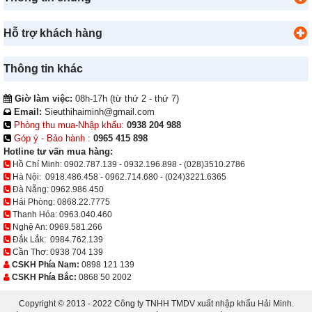
Hỗ trợ khách hàng
Thông tin khác
Giờ làm việc:
08h-17h (từ thứ 2 - thứ 7)
Email:
Sieuthihaiminh@gmail.com
Phòng thu mua-Nhập khẩu:
0938 204 988
Góp ý - Bảo hành :
0965 415 898
Hotline tư vấn mua hàng:
Hồ Chí Minh:
0902.787.139
-
0932.196.898
-
(028)3510.2786
Hà Nội:
0918.486.458
-
0962.714.680
-
(024)3221.6365
Đà Nẵng:
0962.986.450
Hải Phòng:
0868.22.7775
Thanh Hóa:
0963.040.460
Nghệ An:
0969.581.266
Đắk Lắk:
0984.762.139
Cần Thơ:
0938 704 139
CSKH Phía Nam:
0898 121 139
CSKH Phía Bắc:
0868 50 2002
Copyright © 2013 - 2022 Công ty TNHH TMDV xuất nhập khẩu Hải Minh.