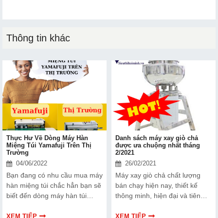
Thông tin khác
Thực Hư Về Dòng Máy Hàn
Danh sách máy xay giò chả
Miệng Túi Yamafuji Trên Thị
được ưa chuộng nhất tháng
Trường
2/2021
04/06/2022
26/02/2021
Bạn đang có nhu cầu mua máy
Máy xay giò chả chất lượng
hàn miệng túi chắc hẳn bạn sẽ
bán chạy hiện nay, thiết kế
biết đến dòng máy hàn túi
thông minh, hiện đại và tiên
mang thương hiệu Yamafuji.
tiến đáp ứng đa dạng các nhu
Yamafuji là thương hiệu thế
cầu của người sử dụng.
XEM TIẾP
XEM TIẾP