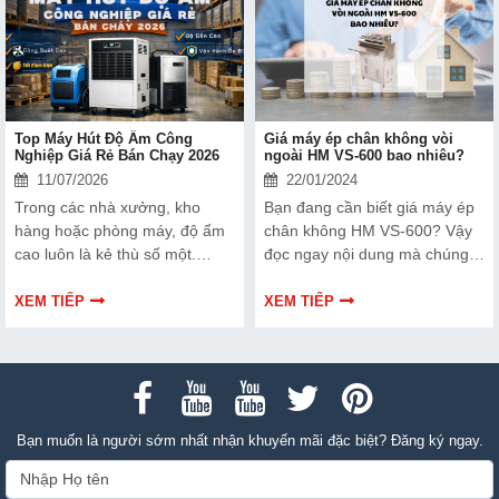
đây nhé.
Top Máy Hút Độ Ẩm Công
Giá máy ép chân không vòi
Nghiệp Giá Rẻ Bán Chạy 2026
ngoài HM VS-600 bao nhiêu?
11/07/2026
22/01/2024
Trong các nhà xưởng, kho
Bạn đang cần biết giá máy ép
hàng hoặc phòng máy, độ ẩm
chân không HM VS-600? Vậy
cao luôn là kẻ thù số một.
đọc ngay nội dung mà chúng
Không chỉ ảnh hưởng đến chất
tôi chia sẻ sau đây nhé!
lượng sản phẩm, mà còn làm
XEM TIẾP
XEM TIẾP
hư hỏng thiết bị, gây mốc, gỉ
sét và các vấn đề về sức khỏe.
Chính vì thế, việc trang bị một
máy hút ẩm là điều cần thiết
để duy trì môi trường làm việc
ổn định.
Bạn muốn là người sớm nhất nhận khuyến mãi đặc biệt? Đăng ký ngay.