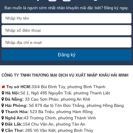
Bạn muốn là người sớm nhất nhận khuyến mãi đặc biệt? Đăng ký ngay.
Đăng ký
CÔNG TY TNHH THƯƠNG MẠI DỊCH VỤ XUẤT NHẬP KHẨU HẢI MINH
Trụ sở HCM:
33/4 Bùi Đình Túy, phường Bình Thạnh
Hà Nội:
Số 1, Ngõ 495 Nguyễn Trãi, phường Thanh Liệt
Đà Nẵng:
33 Cao Sơn Pháo, phường An Khê
Hải Phòng:
Số 879 đại lộ Tôn Đức Thắng, phường Hồng Bàng
Thanh Hóa:
523 Bà Triệu, phường Hàm Rồng
Nghệ An:
43 Trường Chinh, phường Thành Vinh
Đắk Lắk:
154 Chu Văn An, phường Tân An
Cần Thơ:
285 Võ Văn Kiệt, phường Bình Thủy