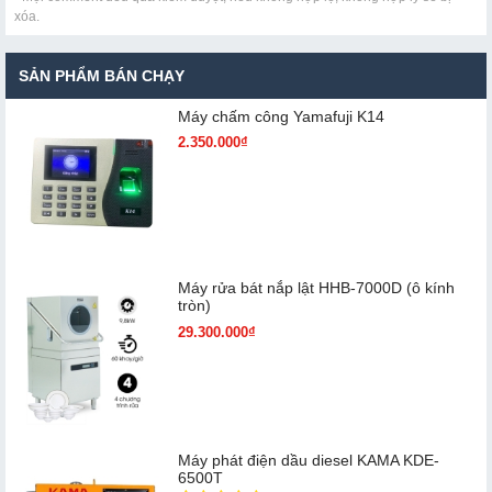
xóa.
SẢN PHẨM BÁN CHẠY
Máy chấm cô​ng Yamafuji K14
2.350.000₫
Máy rửa bát nắp lật HHB-7000D (ô kính
tròn)
29.300.000₫
Máy phát điện dầu diesel KAMA KDE-
6500T