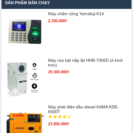
SẢN PHẨM BÁN CHẠY
Máy chấm cô​ng Yamafuji K14
2.350.000₫
Máy rửa bát nắp lật HHB-7000D (ô kính
tròn)
29.300.000₫
Máy phát điện dầu diesel KAMA KDE-
6500T
23.900.000₫