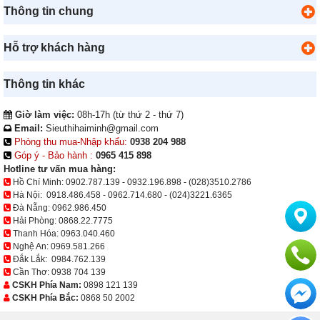
Thông tin chung
Hỗ trợ khách hàng
Thông tin khác
Giờ làm việc:
08h-17h (từ thứ 2 - thứ 7)
Email:
Sieuthihaiminh@gmail.com
Phòng thu mua-Nhập khẩu:
0938 204 988
Góp ý - Bảo hành :
0965 415 898
Hotline tư vấn mua hàng:
Hồ Chí Minh:
0902.787.139
-
0932.196.898
-
(028)3510.2786
Hà Nội:
0918.486.458
-
0962.714.680
-
(024)3221.6365
Đà Nẵng:
0962.986.450
Hải Phòng:
0868.22.7775
Thanh Hóa:
0963.040.460
Nghệ An:
0969.581.266
Đắk Lắk:
0984.762.139
Cần Thơ:
0938 704 139
CSKH Phía Nam:
0898 121 139
CSKH Phía Bắc:
0868 50 2002