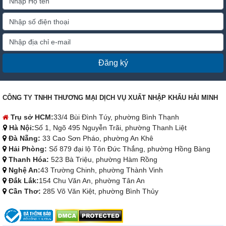
Đăng ký
CÔNG TY TNHH THƯƠNG MẠI DỊCH VỤ XUẤT NHẬP KHẨU HẢI MINH
Trụ sở HCM:
33/4 Bùi Đình Túy, phường Bình Thạnh
Hà Nội:
Số 1, Ngõ 495 Nguyễn Trãi, phường Thanh Liệt
Đà Nẵng:
33 Cao Sơn Pháo, phường An Khê
Hải Phòng:
Số 879 đại lộ Tôn Đức Thắng, phường Hồng Bàng
Thanh Hóa:
523 Bà Triệu, phường Hàm Rồng
Nghệ An:
43 Trường Chinh, phường Thành Vinh
Đắk Lắk:
154 Chu Văn An, phường Tân An
Cần Thơ:
285 Võ Văn Kiệt, phường Bình Thủy