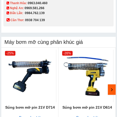
Thanh Hóa:
0963.040.460
Nghệ An:
0969.581.266
Đắk Lắk:
0984.762.139
Cần Thơ:
0938 704 139​
Máy bơm mỡ cùng phân khúc giá
-25%
-26%
Súng bơm mỡ pin 21V D714
Súng bơm mỡ pin 21V D614