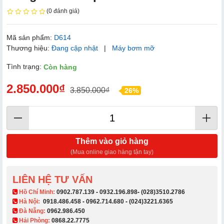
(0 đánh giá)
Mã sản phẩm:
D614
Thương hiệu:
Đang cập nhật
|
Máy bơm mỡ
Tình trạng:
Còn hàng
2.850.000₫
3.850.000₫
26%
Thêm vào giỏ hàng
(Mua online giao hàng tận tay)
LIÊN HỆ TƯ VẤN
​ Hồ Chí Minh:
0902.787.139
-
0932.196.898
-
(028)3510.2786
Hà Nội:
0918.486.458
-
0962.714.680
-
(024)3221.6365
Đà Nẵng:
0962.986.450
Hải Phòng:
0868.22.7775