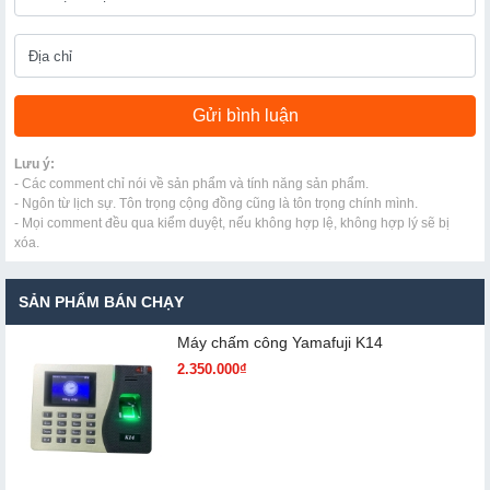
Lưu ý:
- Các comment chỉ nói về sản phẩm và tính năng sản phẩm.
- Ngôn từ lịch sự. Tôn trọng cộng đồng cũng là tôn trọng chính mình.
- Mọi comment đều qua kiểm duyệt, nếu không hợp lệ, không hợp lý sẽ bị
xóa.
SẢN PHẨM BÁN CHẠY
Máy chấm cô​ng Yamafuji K14
2.350.000₫