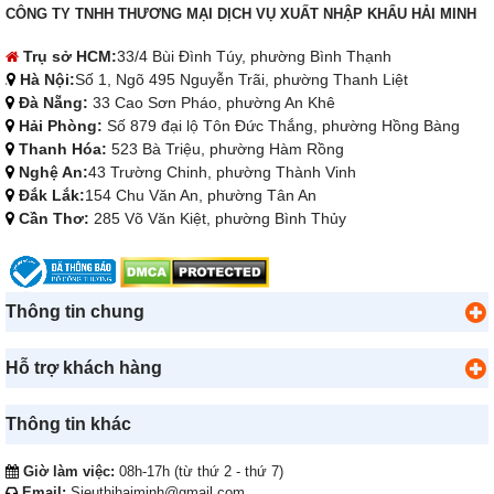
CÔNG TY TNHH THƯƠNG MẠI DỊCH VỤ XUẤT NHẬP KHẨU HẢI MINH
Trụ sở HCM:
33/4 Bùi Đình Túy, phường Bình Thạnh
Hà Nội:
Số 1, Ngõ 495 Nguyễn Trãi, phường Thanh Liệt
Đà Nẵng:
33 Cao Sơn Pháo, phường An Khê
Hải Phòng:
Số 879 đại lộ Tôn Đức Thắng, phường Hồng Bàng
Thanh Hóa:
523 Bà Triệu, phường Hàm Rồng
Nghệ An:
43 Trường Chinh, phường Thành Vinh
Đắk Lắk:
154 Chu Văn An, phường Tân An
Cần Thơ:
285 Võ Văn Kiệt, phường Bình Thủy
Thông tin chung
Hỗ trợ khách hàng
Thông tin khác
Giờ làm việc:
08h-17h (từ thứ 2 - thứ 7)
Email:
Sieuthihaiminh@gmail.com