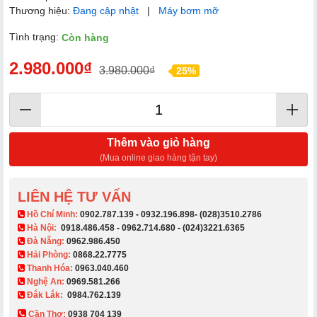
Thương hiệu:
Đang cập nhật
|
Máy bơm mỡ
Tình trạng:
Còn hàng
2.980.000₫
3.980.000₫
25%
Thêm vào giỏ hàng
(Mua online giao hàng tận tay)
LIÊN HỆ TƯ VẤN
​ Hồ Chí Minh:
0902.787.139
-
0932.196.898
-
(028)3510.2786
Hà Nội:
0918.486.458
-
0962.714.680
-
(024)3221.6365
Đà Nẵng:
0962.986.450
Hải Phòng:
0868.22.7775
Thanh Hóa:
0963.040.460
Nghệ An:
0969.581.266
Đắk Lắk:
0984.762.139
Cần Thơ:
0938 704 139​