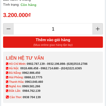
Tình trạng:
Còn hàng
3.200.000₫
Thêm vào giỏ hàng
(Mua online giao hàng tận tay)
LIÊN HỆ TƯ VẤN
​ Hồ Chí Minh:
0902.787.139
-
0932.196.898
-
(028)3510.2786
Hà Nội:
0918.486.458
-
0962.714.680
-
(024)3221.6365
Đà Nẵng:
0962.986.450
Hải Phòng:
0868.22.7775
Thanh Hóa:
0963.040.460
Nghệ An:
0969.581.266
Đắk Lắk:
0984.762.139
Cần Thơ:
0938 704 139​