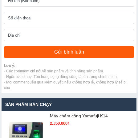
Lưu ý:
- Các comment chỉ nói về sản phẩm và tính năng sản phẩm.
- Ngôn từ lịch sự. Tôn trọng cộng đồng cũng là tôn trọng chính mình.
- Mọi comment đều qua kiểm duyệt, nếu không hợp lệ, không hợp lý sẽ bị
xóa.
SẢN PHẨM BÁN CHẠY
Máy chấm cô​ng Yamafuji K14
2.350.000₫