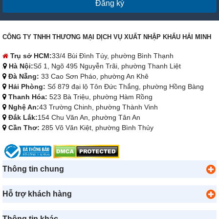
Đăng ký
CÔNG TY TNHH THƯƠNG MẠI DỊCH VỤ XUẤT NHẬP KHẨU HẢI MINH
Trụ sở HCM:
33/4 Bùi Đình Túy, phường Bình Thạnh
Hà Nội:
Số 1, Ngõ 495 Nguyễn Trãi, phường Thanh Liệt
Đà Nẵng:
33 Cao Sơn Pháo, phường An Khê
Hải Phòng:
Số 879 đại lộ Tôn Đức Thắng, phường Hồng Bàng
Thanh Hóa:
523 Bà Triệu, phường Hàm Rồng
Nghệ An:
43 Trường Chinh, phường Thành Vinh
Đắk Lắk:
154 Chu Văn An, phường Tân An
Cần Thơ:
285 Võ Văn Kiệt, phường Bình Thủy
Thông tin chung
Hỗ trợ khách hàng
Thông tin khác