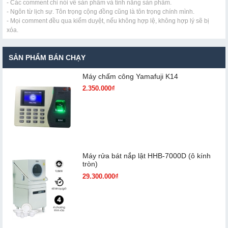
- Các comment chỉ nói về sản phẩm và tính năng sản phẩm.
- Ngôn từ lịch sự. Tôn trọng cộng đồng cũng là tôn trọng chính mình.
- Mọi comment đều qua kiểm duyệt, nếu không hợp lệ, không hợp lý sẽ bị
xóa.
SẢN PHẨM BÁN CHẠY
Máy chấm cô​ng Yamafuji K14
2.350.000₫
Máy rửa bát nắp lật HHB-7000D (ô kính
tròn)
29.300.000₫