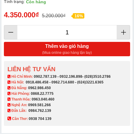
Tình trạng:
Còn hàng
4.350.000₫
5.200.000₫
16%
Thêm vào giỏ hàng
(Mua online giao hàng tận tay)
LIÊN HỆ TƯ VẤN
​ Hồ Chí Minh:
0902.787.139
-
0932.196.898
-
(028)3510.2786
Hà Nội:
0918.486.458
-
0962.714.680
-
(024)3221.6365
Đà Nẵng:
0962.986.450
Hải Phòng:
0868.22.7775
Thanh Hóa:
0963.040.460
Nghệ An:
0969.581.266
Đắk Lắk:
0984.762.139
Cần Thơ:
0938 704 139​