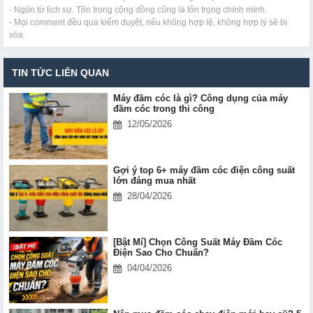
- Ngôn từ lịch sự. Tôn trọng cộng đồng cũng là tôn trọng chính mình.
- Mọi comment đều qua kiểm duyệt, nếu không hợp lệ, không hợp lý sẽ bị
xóa.
TIN TỨC LIÊN QUAN
Máy đầm cóc là gì? Công dụng của máy
đầm cóc trong thi công
12/05/2026
Gợi ý top 6+ máy đầm cóc điện công suất
lớn đáng mua nhất
28/04/2026
[Bật Mí] Chọn Công Suất Máy Đầm Cóc
Điện Sao Cho Chuẩn?
04/04/2026