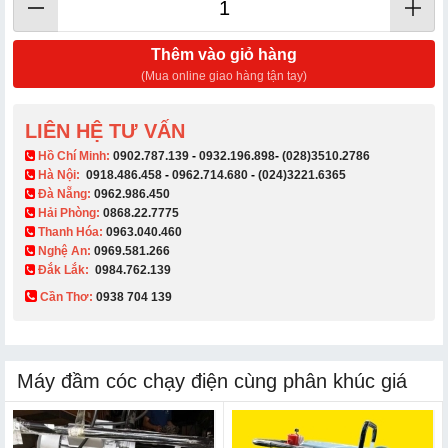
Thêm vào giỏ hàng
(Mua online giao hàng tận tay)
LIÊN HỆ TƯ VẤN
​ Hồ Chí Minh:
0902.787.139
-
0932.196.898
-
(028)3510.2786
Hà Nội:
0918.486.458
-
0962.714.680
-
(024)3221.6365
Đà Nẵng:
0962.986.450
Hải Phòng:
0868.22.7775
Thanh Hóa:
0963.040.460
Nghệ An:
0969.581.266
Đắk Lắk:
0984.762.139
Cần Thơ:
0938 704 139​
Máy đầm cóc chạy điện cùng phân khúc giá