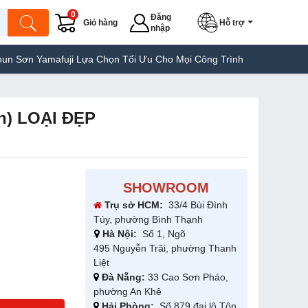
0
Đăng
Giỏ hàng
Hỗ trợ
nhập
uji Lựa Chọn Tối Ưu Cho Mọi Công Trình
Máy Hàn Túi Yamafuji 
n) LOẠI ĐẸP
SHOWROOM
Trụ sở HCM:
33/4 Bùi Đình
Túy, phường Bình Thạnh
Hà Nội:
Số 1, Ngõ
495 Nguyễn Trãi, phường Thanh
Liệt
Đà Nẵng:
33 Cao Sơn Pháo,
phường An Khê
Hải Phòng:
Số 879 đại lộ Tôn