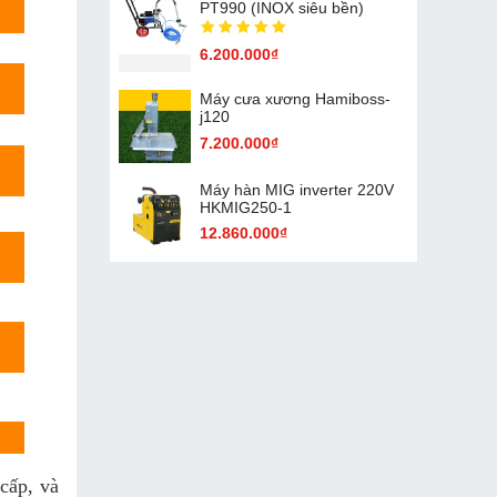
PT990 (INOX siêu bền)
6.200.000₫
Máy cưa xương Hamiboss-
j120
7.200.000₫
Máy hàn MIG inverter 220V
HKMIG250-1
12.860.000₫
 cấp, và