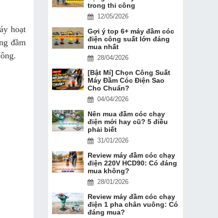
trong thi công
12/05/2026
áy hoạt
Gợi ý top 6+ máy đầm cóc
điện công suất lớn đáng
ăng đầm
mua nhất
công.
28/04/2026
[Bật Mí] Chọn Công Suất
Máy Đầm Cóc Điện Sao
Cho Chuẩn?
04/04/2026
Nên mua đầm cóc chạy
điện mới hay cũ? 5 điều
phải biết
31/01/2026
Review máy đầm cóc chạy
điện 220V HCD90: Có đáng
mua không?
28/01/2026
Review máy đầm cóc chạy
điện 1 pha chân vuông: Có
đáng mua?