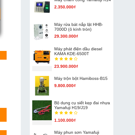
2.350.000₫
Máy rửa bát nắp lật HHB-
7000D (ô kính tròn)
29.300.000₫
Máy phát điện dầu diesel
KAMA KDE-6500T
23.900.000₫
Máy trộn bột Hamiboss-B15
9.800.000₫
Bộ dụng cụ siết kẹp đai nhựa
Yamafuji H19/J19
1.100.000₫
Máy phun sơn Yamafuji