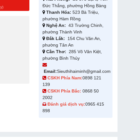
g
Đức Thắng, phường Hồng Bàng
y)
Thanh Hóa:
523 Bà Triệu,
phường Hàm Rồng
Nghệ An:
43 Trường Chinh,
phường Thành Vinh
Đắk Lắk:
154 Chu Văn An,
phường Tân An
Cần Thơ:
285 Võ Văn Kiệt,
phường Bình Thủy
Email:
Sieuthihaiminh@gmail.com
CSKH Phía Nam:
0898 121
139
CSKH Phía Bắc:
0868 50
2002
Đánh giá dịch vụ:
0965 415
898