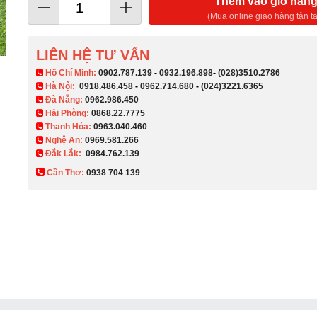
Thêm vào giỏ hàn
(Mua online giao hàng tận ta
LIÊN HỆ TƯ VẤN
​ Hồ Chí Minh:
0902.787.139
-
0932.196.898
-
(028)3510.2786
Hà Nội:
0918.486.458
-
0962.714.680
-
(024)3221.6365
Đà Nẵng:
0962.986.450
Hải Phòng:
0868.22.7775
Thanh Hóa:
0963.040.460
Nghệ An:
0969.581.266
Đắk Lắk:
0984.762.139
Cần Thơ:
0938 704 139​