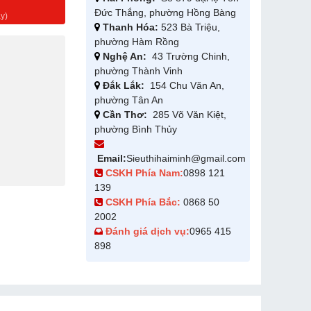
g
Đức Thắng, phường Hồng Bàng
y)
Thanh Hóa:
523 Bà Triệu,
phường Hàm Rồng
Nghệ An:
43 Trường Chinh,
phường Thành Vinh
Đắk Lắk:
154 Chu Văn An,
phường Tân An
Cần Thơ:
285 Võ Văn Kiệt,
phường Bình Thủy
Email:
Sieuthihaiminh@gmail.com
CSKH Phía Nam:
0898 121
139
CSKH Phía Bắc:
0868 50
2002
Đánh giá dịch vụ:
0965 415
898