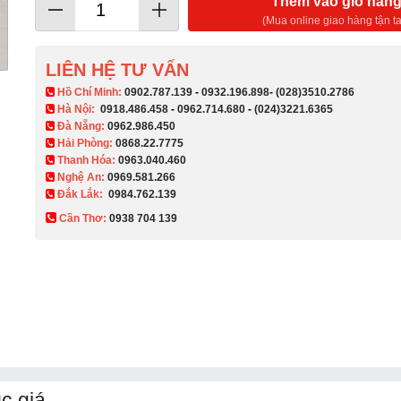
Thêm vào giỏ hàn
(Mua online giao hàng tận ta
LIÊN HỆ TƯ VẤN
​ Hồ Chí Minh:
0902.787.139
-
0932.196.898
-
(028)3510.2786
Hà Nội:
0918.486.458
-
0962.714.680
-
(024)3221.6365
Đà Nẵng:
0962.986.450
Hải Phòng:
0868.22.7775
Thanh Hóa:
0963.040.460
Nghệ An:
0969.581.266
Đắk Lắk:
0984.762.139
Cần Thơ:
0938 704 139​
c giá