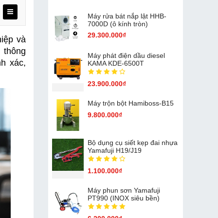
Máy rửa bát nắp lật HHB-
7000D (ô kính tròn)
29.300.000₫
iệp và 
thông 
Máy phát điện dầu diesel
h xác, 
KAMA KDE-6500T
23.900.000₫
Máy trộn bột Hamiboss-B15
9.800.000₫
Bộ dụng cụ siết kẹp đai nhựa
Yamafuji H19/J19
1.100.000₫
Máy phun sơn Yamafuji
PT990 (INOX siêu bền)