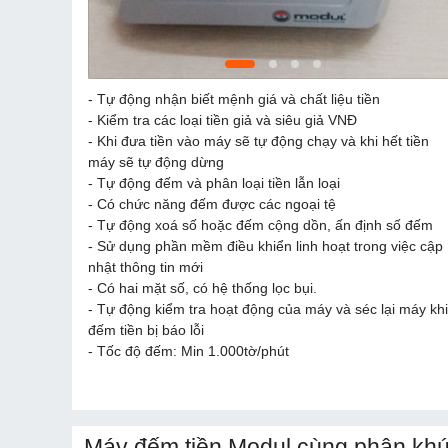
- Tự động nhận biết mệnh giá và chất liệu tiền
- Kiểm tra các loại tiền giả và siêu giả VNĐ
- Khi đưa tiền vào máy sẽ tự động chạy và khi hết tiền
máy sẽ tự động dừng
- Tự động đếm và phân loại tiền lẫn loại
- Có chức năng đếm được các ngoại tệ
- Tự động xoá số hoặc đếm cộng dồn, ấn định số đếm
- Sử dụng phần mềm điều khiển linh hoạt trong việc cập
nhật thông tin mới
- Có hai mặt số, có hệ thống lọc bụi.
- Tự động kiểm tra hoạt động của máy và séc lại máy khi
đếm tiền bị báo lỗi
- Tốc độ đếm: Min 1.000tờ/phút
Máy đếm tiền Modul cùng phân khú