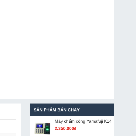
SẢN PHẨM BÁN CHẠY
Máy chấm cô​ng Yamafuji K14
2.350.000₫