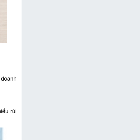
 doanh 
.
ểu rủi 