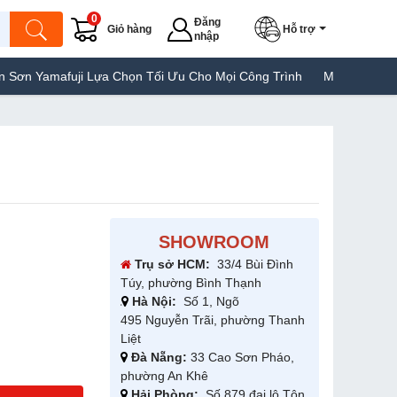
0
Đăng
Giỏ hàng
Hỗ trợ
nhập
 Chọn Tối Ưu Cho Mọi Công Trình
Máy Hàn Túi Yamafuji Lựa Chọn
SHOWROOM
Trụ sở HCM:
33/4 Bùi Đình
Túy, phường Bình Thạnh
Hà Nội:
Số 1, Ngõ
495 Nguyễn Trãi, phường Thanh
Liệt
Đà Nẵng:
33 Cao Sơn Pháo,
phường An Khê
Hải Phòng:
Số 879 đại lộ Tôn