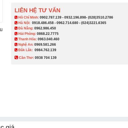
LIÊN HỆ TƯ VẤN
​ Hồ Chí Minh:
0902.787.139
-
0932.196.898
-
(028)3510.2786
Hà Nội:
0918.486.458
-
0962.714.680
-
(024)3221.6365
Đà Nẵng:
0962.986.450
ều
Hải Phòng:
0868.22.7775
Thanh Hóa:
0963.040.460
Nghệ An:
0969.581.266
Đắk Lắk:
0984.762.139
Cần Thơ:
0938 704 139​
c giá