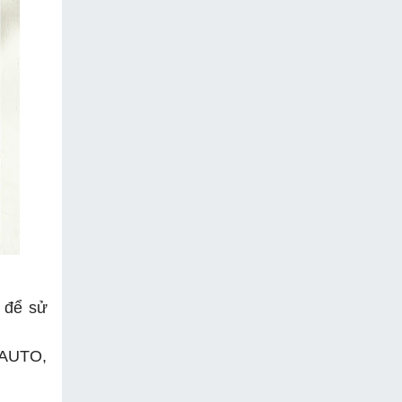
y để sử
g AUTO,