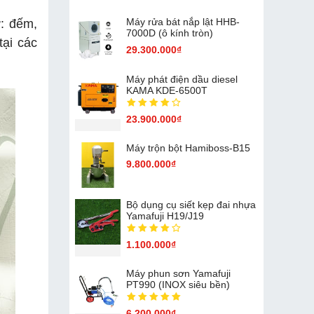
Máy rửa bát nắp lật HHB-
ư: đếm,
7000D (ô kính tròn)
tại các
29.300.000₫
Máy phát điện dầu diesel
KAMA KDE-6500T
23.900.000₫
Máy trộn bột Hamiboss-B15
9.800.000₫
Bộ dụng cụ siết kẹp đai nhựa
Yamafuji H19/J19
1.100.000₫
Máy phun sơn Yamafuji
PT990 (INOX siêu bền)
6.200.000₫