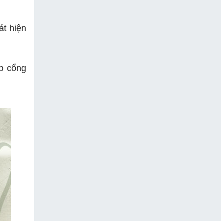
át hiện
ợp cổng