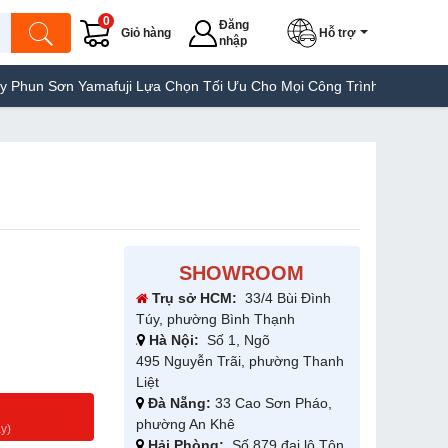
0
Đăng
Giỏ hàng
Hỗ trợ
nhập
mafuji Lựa Chọn Tối Ưu Cho Mọi Công Trình
Máy Hàn Túi Yamafuj
SHOWROOM
Trụ sở HCM:
33/4 Bùi Đình
Túy, phường Bình Thạnh
Hà Nội:
Số 1, Ngõ
495 Nguyễn Trãi, phường Thanh
Liệt
Đà Nẵng:
33 Cao Sơn Pháo,
g
phường An Khê
y)
Hải Phòng:
Số 879 đại lộ Tôn