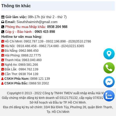
Thông tin khác
Giờ làm việc:
08h-17h (từ thứ 2 - thứ 7)
Email:
Sieuthihaiminh@gmail.com
Phòng thu mua-Nhập khẩu:
0938 204 988
Góp ý - Bảo hành :
0965 415 898
Hotline tư vấn mua hàng:
Hồ Chí Minh:
0902.787.139
-
0932.196.898
-
(028)3510.2786
Hà Nội:
0918.486.458
-
0962.714.680
-
(024)3221.6365
Đà Nẵng:
0962.986.450
Hải Phòng:
0868.22.7775
Thanh Hóa:
0963.040.460
Nghệ An:
0969.581.266
Đắk Lắk:
0984.762.139
Cần Thơ:
0938 704 139
CSKH Phía Nam:
0898 121 139
CSKH Phía Bắc:
0868 50 2002
Copyright © 2013 - 2022 Công ty TNHH TMDV xuất nhập khẩu Hải Minh.
Giấy chứng nhận đăng ký kinh doanh số 0312175132, cấp ngày 07/03/2013 bởi
Sở Kế hoạch và Đầu tư TP. Hồ Chí Minh.
Địa chỉ đăng ký trụ sở chính: 33/4 Bùi Đình Túy, Phường 26, quận Bình Thạnh,
Tp. Hồ Chí Minh