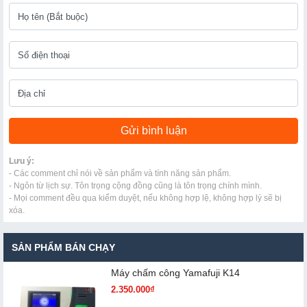
Lưu ý:
- Các comment chỉ nói về sản phẩm và tính năng sản phẩm.
- Ngôn từ lịch sự. Tôn trọng cộng đồng cũng là tôn trọng chính mình.
- Mọi comment đều qua kiểm duyệt, nếu không hợp lệ, không hợp lý sẽ bị
xóa.
SẢN PHẨM BÁN CHẠY
Máy chấm cô​ng Yamafuji K14
2.350.000₫