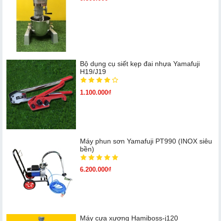
Bộ dụng cụ siết kẹp đai nhựa Yamafuji
H19/J19
1.100.000₫
Máy phun sơn Yamafuji PT990 (INOX siêu
bền)
6.200.000₫
Máy cưa xương Hamiboss-j120