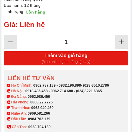
Bảo hành: 12 tháng
Tình trạng:
Còn hàng
Giá: Liên hệ
Thêm vào giỏ hàng
(Mua online giao hàng tận tay)
LIÊN HỆ TƯ VẤN
​ Hồ Chí Minh:
0902.787.139
-
0932.196.898
-
(028)3510.2786
Hà Nội:
0918.486.458
-
0962.714.680
-
(024)3221.6365
Đà Nẵng:
0962.986.450
Hải Phòng:
0868.22.7775
Thanh Hóa:
0963.040.460
Nghệ An:
0969.581.266
Đắk Lắk:
0984.762.139
Cần Thơ:
0938 704 139​