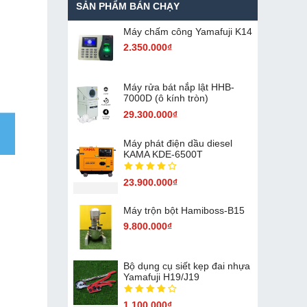
SẢN PHẨM BÁN CHẠY
Máy chấm cô​ng Yamafuji K14
2.350.000₫
Máy rửa bát nắp lật HHB-
7000D (ô kính tròn)
29.300.000₫
Máy phát điện dầu diesel
KAMA KDE-6500T
23.900.000₫
Máy trộn bột Hamiboss-B15
9.800.000₫
Bộ dụng cụ siết kẹp đai nhựa
Yamafuji H19/J19
1.100.000₫