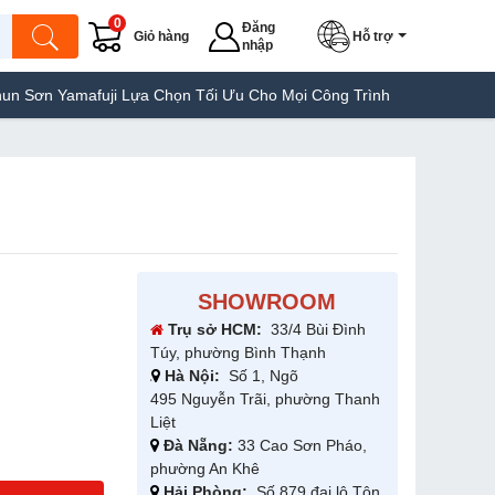
0
Đăng
Giỏ hàng
Hỗ trợ
nhập
afuji Lựa Chọn Tối Ưu Cho Mọi Công Trình
Máy Hàn Túi Yamafuji
SHOWROOM
Trụ sở HCM:
33/4 Bùi Đình
Túy, phường Bình Thạnh
Hà Nội:
Số 1, Ngõ
495 Nguyễn Trãi, phường Thanh
Liệt
Đà Nẵng:
33 Cao Sơn Pháo,
phường An Khê
Hải Phòng:
Số 879 đại lộ Tôn