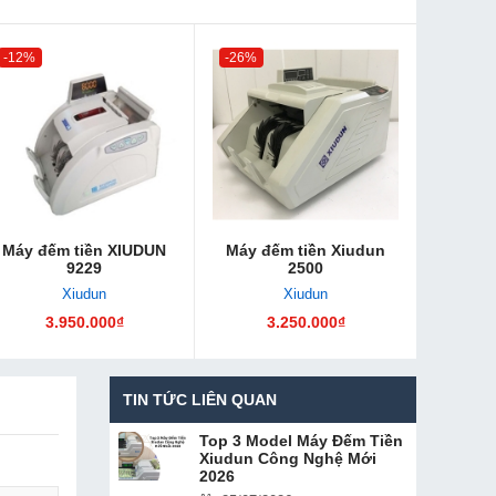
-12%
-26%
Máy đếm tiền XIUDUN
Máy đếm tiền Xiudun
9229
2500
Xiudun
Xiudun
3.950.000₫
3.250.000₫
TIN TỨC LIÊN QUAN
Top 3 Model Máy Đếm Tiền
Xiudun Công Nghệ Mới
2026