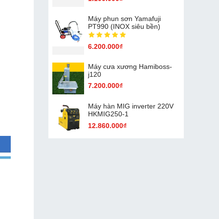
Máy phun sơn Yamafuji
PT990 (INOX siêu bền)
6.200.000₫
Máy cưa xương Hamiboss-
j120
7.200.000₫
Máy hàn MIG inverter 220V
HKMIG250-1
12.860.000₫