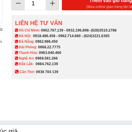
Thêm vào giỏ hàn
(Mua online giao hàng tận ta
LIÊN HỆ TƯ VẤN
Hz
​ Hồ Chí Minh:
0902.787.139
-
0932.196.898
-
(028)3510.2786
Hà Nội:
0918.486.458
-
0962.714.680
-
(024)3221.6365
h
Đà Nẵng:
0962.986.450
Hải Phòng:
0868.22.7775
Thanh Hóa:
0963.040.460
Nghệ An:
0969.581.266
Đắk Lắk:
0984.762.139
Cần Thơ:
0938 704 139​
úc giá