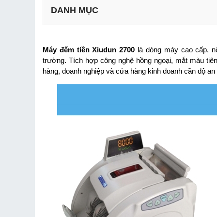
DANH MỤC
1.1 Thông số kỹ thuật của máy đếm tiền Xiudun
1.2 Bộ phụ kiện đi kèm
Máy đếm tiền Xiudun 2700
 là dòng máy cao cấp, nổ
trường. Tích hợp công nghệ hồng ngoại, mắt màu tiên
hàng, doanh nghiệp và cửa hàng kinh doanh cần độ an t
2.1 Đặc điểm thiết kế máy đếm tiền 2700
2.2 Tính năng nổi bật của máy đếm tiền Xiudun 