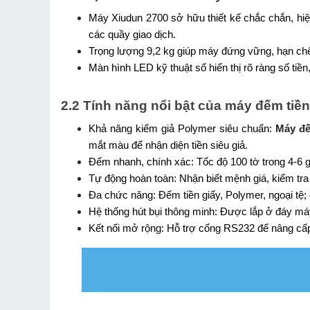
Máy Xiudun 2700 sở hữu thiết kế chắc chắn, hiệ
các quầy giao dịch. 
Trọng lượng 9,2 kg giúp máy đứng vững, hạn chế 
Màn hình LED kỹ thuật số hiển thị rõ ràng số tiền
2.2 Tính năng nổi bật của máy đếm tiề
Khả năng kiểm giả Polymer siêu chuẩn: 
Máy đế
mắt màu để nhận diện tiền siêu giả.
Đếm nhanh, chính xác: Tốc độ 100 tờ trong 4-6 giâ
Tự động hoàn toàn: Nhận biết mệnh giá, kiểm tra t
Đa chức năng: Đếm tiền giấy, Polymer, ngoại tệ; 
Hệ thống hút bụi thông minh: Được lắp ở đáy máy, 
Kết nối mở rộng: Hỗ trợ cổng RS232 để nâng cấp k