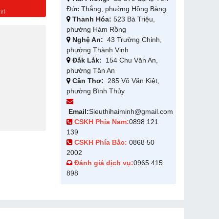
g
Đức Thắng, phường Hồng Bàng
y)
Thanh Hóa:
523 Bà Triệu,
phường Hàm Rồng
Nghệ An:
43 Trường Chinh,
phường Thành Vinh
Đắk Lắk:
154 Chu Văn An,
phường Tân An
Cần Thơ:
285 Võ Văn Kiệt,
phường Bình Thủy
Email:
Sieuthihaiminh@gmail.com
CSKH Phía Nam:
0898 121
139
CSKH Phía Bắc:
0868 50
2002
Đánh giá dịch vụ:
0965 415
898