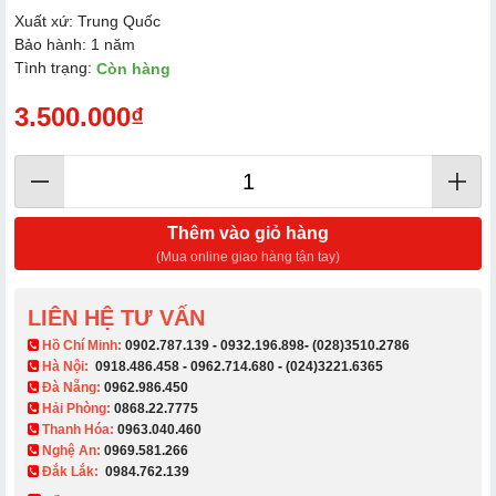
Xuất xứ: Trung Quốc
Bảo hành: 1 năm
Tình trạng:
Còn hàng
3.500.000₫
Thêm vào giỏ hàng
(Mua online giao hàng tận tay)
LIÊN HỆ TƯ VẤN
​ Hồ Chí Minh:
0902.787.139
-
0932.196.898
-
(028)3510.2786
Hà Nội:
0918.486.458
-
0962.714.680
-
(024)3221.6365
Đà Nẵng:
0962.986.450
Hải Phòng:
0868.22.7775
Thanh Hóa:
0963.040.460
Nghệ An:
0969.581.266
Đắk Lắk:
0984.762.139