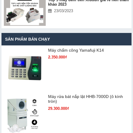
khảo 2023
23/03/2023
SẢN PHẨM BÁN CHẠY
Máy chấm cô​ng Yamafuji K14
2.350.000₫
Máy rửa bát nắp lật HHB-7000D (ô kính
tròn)
29.300.000₫