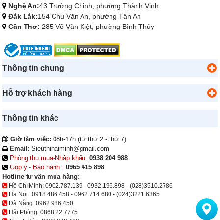
Nghệ An:
43 Trường Chinh, phường Thành Vinh
Đắk Lắk:
154 Chu Văn An, phường Tân An
Cần Thơ:
285 Võ Văn Kiệt, phường Bình Thủy
Thông tin chung
Hỗ trợ khách hàng
Thông tin khác
Giờ làm việc:
08h-17h (từ thứ 2 - thứ 7)
Email:
Sieuthihaiminh@gmail.com
Phòng thu mua-Nhập khẩu:
0938 204 988
Góp ý - Bảo hành :
0965 415 898
Hotline tư vấn mua hàng:
Hồ Chí Minh:
0902.787.139
-
0932.196.898
-
(028)3510.2786
Hà Nội:
0918.486.458
-
0962.714.680
-
(024)3221.6365
Đà Nẵng:
0962.986.450
Hải Phòng:
0868.22.7775