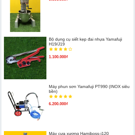
Bộ dụng cụ siết kẹp đai nhựa Yamafuji
H19/J19
1.100.000₫
Máy phun sơn Yamafuji PT990 (INOX siêu
bền)
6.200.000₫
Máy cưa xương Hamiboss-j120