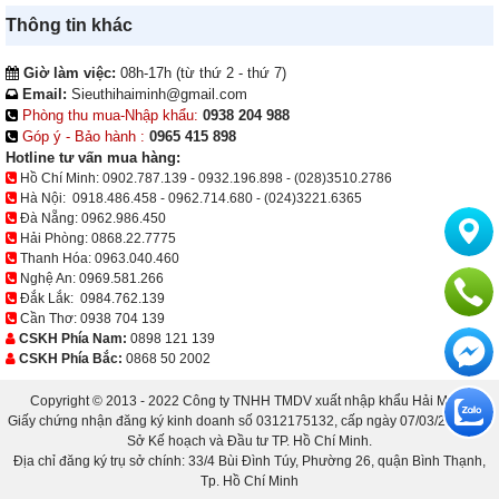
Thông tin khác
Giờ làm việc:
08h-17h (từ thứ 2 - thứ 7)
Email:
Sieuthihaiminh@gmail.com
Phòng thu mua-Nhập khẩu:
0938 204 988
Góp ý - Bảo hành :
0965 415 898
Hotline tư vấn mua hàng:
Hồ Chí Minh:
0902.787.139
-
0932.196.898
-
(028)3510.2786
Hà Nội:
0918.486.458
-
0962.714.680
-
(024)3221.6365
Đà Nẵng:
0962.986.450
Hải Phòng:
0868.22.7775
Thanh Hóa:
0963.040.460
Nghệ An:
0969.581.266
Đắk Lắk:
0984.762.139
Cần Thơ:
0938 704 139
CSKH Phía Nam:
0898 121 139
CSKH Phía Bắc:
0868 50 2002
Copyright © 2013 - 2022 Công ty TNHH TMDV xuất nhập khẩu Hải Minh.
Giấy chứng nhận đăng ký kinh doanh số 0312175132, cấp ngày 07/03/2013 bởi
Sở Kế hoạch và Đầu tư TP. Hồ Chí Minh.
Địa chỉ đăng ký trụ sở chính: 33/4 Bùi Đình Túy, Phường 26, quận Bình Thạnh,
Tp. Hồ Chí Minh