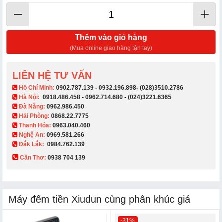
Thêm vào giỏ hàng
(Mua online giao hàng tận tay)
LIÊN HỆ TƯ VẤN
​ Hồ Chí Minh:
0902.787.139
-
0932.196.898
-
(028)3510.2786
Hà Nội:
0918.486.458
-
0962.714.680
-
(024)3221.6365
Đà Nẵng:
0962.986.450
Hải Phòng:
0868.22.7775
Thanh Hóa:
0963.040.460
Nghệ An:
0969.581.266
Đắk Lắk:
0984.762.139
Cần Thơ:
0938 704 139​
Máy đếm tiền Xiudun cùng phân khúc giá
-31%