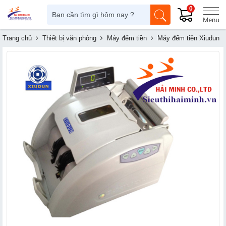
0
Trang chủ
Thiết bị văn phòng
Máy đếm tiền
Máy đếm tiền Xiudun