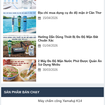
Địa chỉ mua dụng cụ đo độ mặn ở Cần Thơ
15/04/2026
Hướng Dẫn Dùng Thiết Bị Đo Độ Mặn Đất
Chuẩn Xác
01/04/2026
2 Máy Đo Độ Mặn Nước Phở Được Quán Ăn
Sử Dụng Nhiều
30/03/2026
SẢN PHẨM BÁN CHẠY
Máy chấm cô​ng Yamafuji K14