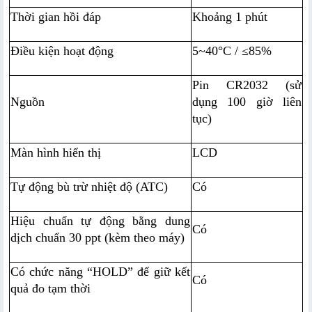
Thời gian hồi đáp
Khoảng 1 phút
Điều kiện hoạt động
5~40°C / ≤85%
Pin CR2032 (sử 
Nguồn
dụng 100 giờ liên 
tục)
Màn hình hiển thị
LCD
Tự động bù trừ nhiệt độ (ATC)
Có
Hiệu chuẩn tự động bằng dung 
Có
dịch chuẩn 30 ppt (kèm theo máy)
Có chức năng “HOLD” để giữ kết 
Có
quả đo tạm thời