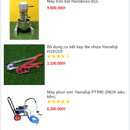
Máy trộn bột Hamiboss-B15
9.800.000₫
Bộ dụng cụ siết kẹp đai nhựa Yamafuji
H19/J19
1.100.000₫
Máy phun sơn Yamafuji PT990 (INOX siêu
bền)
6.200.000₫