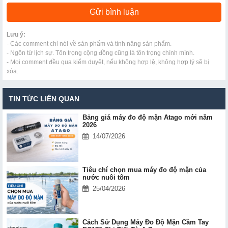
Lưu ý:
- Các comment chỉ nói về sản phẩm và tính năng sản phẩm.
- Ngôn từ lịch sự. Tôn trọng cộng đồng cũng là tôn trọng chính mình.
- Mọi comment đều qua kiểm duyệt, nếu không hợp lệ, không hợp lý sẽ bị
xóa.
TIN TỨC LIÊN QUAN
Bảng giá máy đo độ mặn Atago mới năm
2026
14/07/2026
Tiêu chí chọn mua máy đo độ mặn của
nước nuôi tôm
25/04/2026
Cách Sử Dụng Máy Đo Độ Mặn Cầm Tay