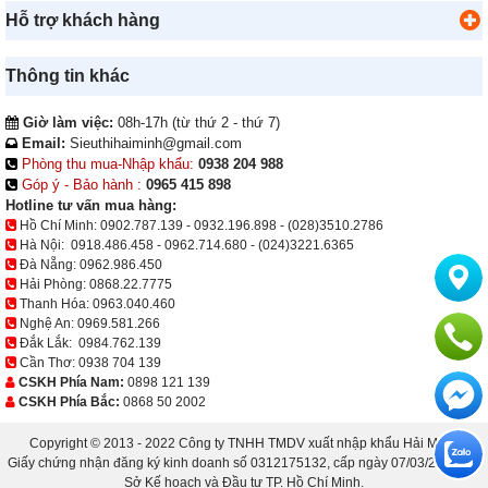
Hỗ trợ khách hàng
Thông tin khác
Giờ làm việc:
08h-17h (từ thứ 2 - thứ 7)
Email:
Sieuthihaiminh@gmail.com
Phòng thu mua-Nhập khẩu:
0938 204 988
Góp ý - Bảo hành :
0965 415 898
Hotline tư vấn mua hàng:
Hồ Chí Minh:
0902.787.139
-
0932.196.898
-
(028)3510.2786
Hà Nội:
0918.486.458
-
0962.714.680
-
(024)3221.6365
Đà Nẵng:
0962.986.450
Hải Phòng:
0868.22.7775
Thanh Hóa:
0963.040.460
Nghệ An:
0969.581.266
Đắk Lắk:
0984.762.139
Cần Thơ:
0938 704 139
CSKH Phía Nam:
0898 121 139
CSKH Phía Bắc:
0868 50 2002
Copyright © 2013 - 2022 Công ty TNHH TMDV xuất nhập khẩu Hải Minh.
Giấy chứng nhận đăng ký kinh doanh số 0312175132, cấp ngày 07/03/2013 bởi
Sở Kế hoạch và Đầu tư TP. Hồ Chí Minh.