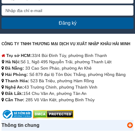
Đăng ký
CÔNG TY TNHH THƯƠNG MẠI DỊCH VỤ XUẤT NHẬP KHẨU HẢI MINH
Trụ sở HCM:
33/4 Bùi Đình Túy, phường Bình Thạnh
Hà Nội:
Số 1, Ngõ 495 Nguyễn Trãi, phường Thanh Liệt
Đà Nẵng:
33 Cao Sơn Pháo, phường An Khê
Hải Phòng:
Số 879 đại lộ Tôn Đức Thắng, phường Hồng Bàng
Thanh Hóa:
523 Bà Triệu, phường Hàm Rồng
Nghệ An:
43 Trường Chinh, phường Thành Vinh
Đắk Lắk:
154 Chu Văn An, phường Tân An
Cần Thơ:
285 Võ Văn Kiệt, phường Bình Thủy
Thông tin chung