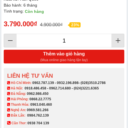
Bảo hành: 6 tháng
Tình trạng:
Còn hàng
3.790.000₫
4.900.000₫
23%
Thêm vào giỏ hàng
(Mua online giao hàng tận tay)
LIÊN HỆ TƯ VẤN
​ Hồ Chí Minh:
0902.787.139
-
0932.196.898
-
(028)3510.2786
Hà Nội:
0918.486.458
-
0962.714.680
-
(024)3221.6365
Đà Nẵng:
0962.986.450
Hải Phòng:
0868.22.7775
Thanh Hóa:
0963.040.460
Nghệ An:
0969.581.266
Đắk Lắk:
0984.762.139
Cần Thơ:
0938 704 139​