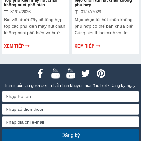
Top phụ kiện máy hút chân
Mẹo chọn túi hút chân không
không mini phổ biến
phù hợp
31/07/2026
31/07/2026
Bài viết dưới đây sẽ tổng hợp
Mẹo chọn túi hút chân không
top các phụ kiện máy hút chân
phù hợp có thể bạn chưa biết.
không mini phổ biến và hướng
Cùng sieuthihaiminh.vn tìm
dẫn bạn cách bảo trì, thay thế
hiểu chi tiết cách lựa chọn qua
chuẩn kỹ thuật ngay tại nhà.
thông tin bài viết dưới đây nhé!
XEM TIẾP
XEM TIẾP
Bạn muốn là người sớm nhất nhận khuyến mãi đặc biệt? Đăng ký ngay.
Đăng ký