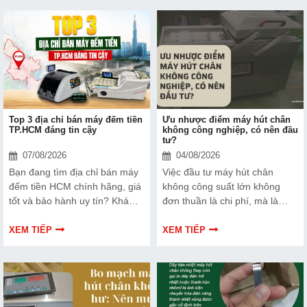
Top 3 địa chỉ bán máy đếm tiền
Ưu nhược điểm máy hút chân
TP.HCM đáng tin cậy
không công nghiệp, có nên đầu
tư?
07/08/2026
04/08/2026
Bạn đang tìm địa chỉ bán máy
Việc đầu tư máy hút chân
đếm tiền HCM chính hãng, giá
không công suất lớn không
tốt và bảo hành uy tín? Khám
đơn thuần là chi phí, mà là
phá ngay Top 3 đơn vị được
cách bạn bảo vệ chất lượng
nhiều doanh nghiệp, cửa hàng
sản phẩm và nâng cao vị thế
XEM TIẾP
XEM TIẾP
và ngân hàng tin tưởng lựa
thương hiệu trên thị trường.
chọn.
Tìm hiểu ngay về ưu nhược
điểm của thiết bị này để có
thêm thông tin và giúp bạn đưa
ra lựa chọn phù hợp, hiệu quả