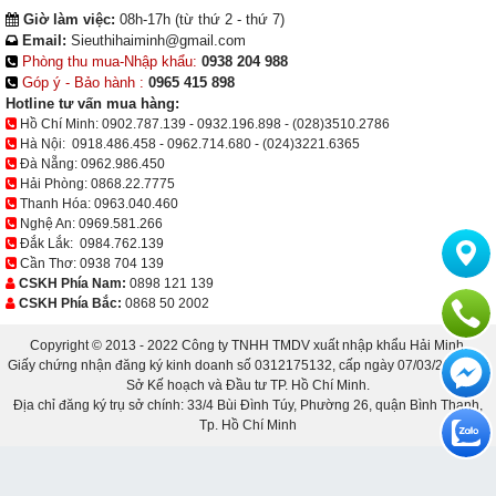
Giờ làm việc:
08h-17h (từ thứ 2 - thứ 7)
Email:
Sieuthihaiminh@gmail.com
Phòng thu mua-Nhập khẩu:
0938 204 988
Góp ý - Bảo hành :
0965 415 898
Hotline tư vấn mua hàng:
Hồ Chí Minh:
0902.787.139
-
0932.196.898
-
(028)3510.2786
Hà Nội:
0918.486.458
-
0962.714.680
-
(024)3221.6365
Đà Nẵng:
0962.986.450
Hải Phòng:
0868.22.7775
Thanh Hóa:
0963.040.460
Nghệ An:
0969.581.266
Đắk Lắk:
0984.762.139
Cần Thơ:
0938 704 139
CSKH Phía Nam:
0898 121 139
CSKH Phía Bắc:
0868 50 2002
Copyright © 2013 - 2022 Công ty TNHH TMDV xuất nhập khẩu Hải Minh.
Giấy chứng nhận đăng ký kinh doanh số 0312175132, cấp ngày 07/03/2013 bởi
Sở Kế hoạch và Đầu tư TP. Hồ Chí Minh.
Địa chỉ đăng ký trụ sở chính: 33/4 Bùi Đình Túy, Phường 26, quận Bình Thạnh,
Tp. Hồ Chí Minh