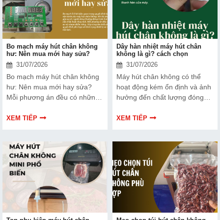
hơn nhé!
Bo mạch máy hút chân không
Dây hàn nhiệt máy hút chân
hư: Nên mua mới hay sửa?
không là gì? cách chọn
31/07/2026
31/07/2026
Bo mạch máy hút chân không
Máy hút chân không có thể
hư: Nên mua mới hay sửa?
hoạt động kém ổn định và ảnh
Mỗi phương án đều có những
hưởng đến chất lượng đóng
ưu và nhược điểm riêng. Hãy
gói nếu dây hàn nhiệt gặp lỗi.
cùng tìm hiểu để đưa ra quyết
Bài viết dưới đây sẽ giúp bạn
XEM TIẾP
XEM TIẾP
định phù hợp với tình trạng
hiểu rõ hơn về dây hàn nhiệt
thiết bị và ngân sách của bạn.
và cách lựa chọn phù hợp.