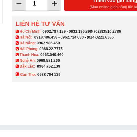
Thêm vào giỏ hàn
(Mua online giao hàng tận ta
LIÊN HỆ TƯ VẤN
​ Hồ Chí Minh:
0902.787.139
-
0932.196.898
-
(028)3510.2786
Hà Nội:
0918.486.458
-
0962.714.680
-
(024)3221.6365
Đà Nẵng:
0962.986.450
Hải Phòng:
0868.22.7775
Thanh Hóa:
0963.040.460
Nghệ An:
0969.581.266
Đắk Lắk:
0984.762.139
Cần Thơ:
0938 704 139​