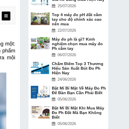
25/07/2026
Top 4 máy đo pH đất cầm
tay cho độ chính xác cao
nên mua
22/07/2026
Máy đo ph là gì? Kinh
g một: 
nghiệm chọn mua máy đo
Ph cầm tay
n phẩm 
06/07/2026
a môi 
Chấm Điểm Top 3 Thương
Hiệu Sản Xuất Bút Đo Ph
Hiện Nay
24/06/2026
Bật Mí Bí Mật Về Máy Đo Ph
Để Bàn Bạn Cần Phải Biết
05/06/2026
Bật Mí Bí Mật Khi Mua Máy
Đo Ph Đất Mà Bạn Không
Biết
05/06/2026