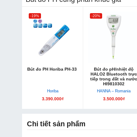
-19%
-20%
Bút đo PH Horiba PH-33
Bút đo pH/nhiệt độ
HALO2 Bluetooth trực
tiếp trong đất và nướ
HI9810302
Horiba
HANNA – Romania
3.390.000₫
3.500.000₫
Chi tiết sản phẩm