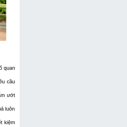
ố quan 
êu cầu 
ẩm ướt 
ả luôn 
t kiệm 