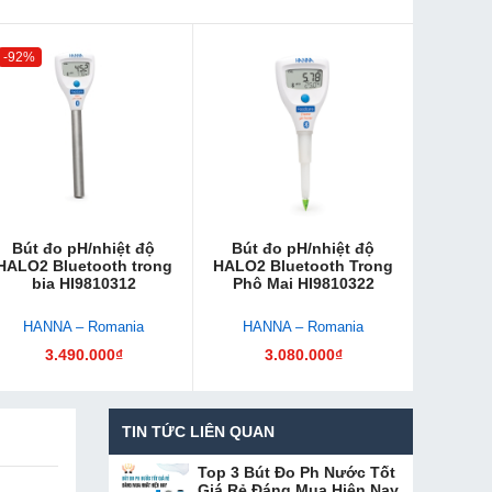
-92%
Bút đo pH/nhiệt độ
Bút đo pH/nhiệt độ
HALO2 Bluetooth trong
HALO2 Bluetooth Trong
bia HI9810312
Phô Mai HI9810322
HANNA – Romania
HANNA – Romania
3.490.000₫
3.080.000₫
TIN TỨC LIÊN QUAN
Top 3 Bút Đo Ph Nước Tốt
Giá Rẻ Đáng Mua Hiện Nay