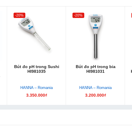
-20%
-20%
Bút đo pH trong Sushi
Bút đo pH trong bia
HI981035
HI981031
c
HANNA – Romania
HANNA – Romania
3.350.000₫
3.200.000₫