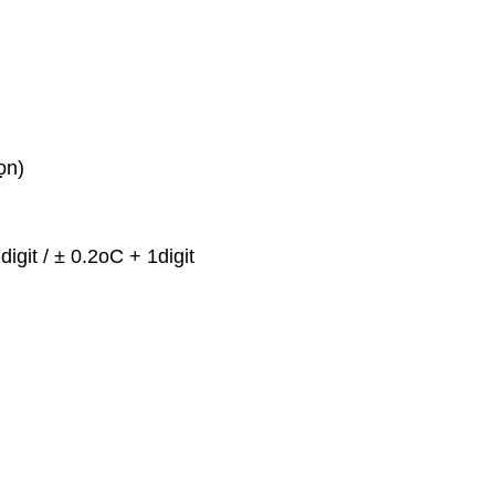
ọn)
igit / ± 0.2oC + 1digit