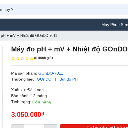
Máy Phun Sơn Yamafuji Lựa
 pH + mV + Nhiệt độ GOnDO 7011
Máy đo pH + mV + Nhiệt độ GOnDO
(0 đánh giá)
Mã sản phẩm:
GOnDO-7011
Thương hiệu:
GOnDO
|
Bút đo PH
Xuất xứ: Đài Loan
Bảo hành: 12 tháng
Tình trạng:
Còn hàng
3.050.000₫