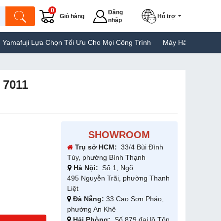
0
Đăng
Giỏ hàng
Hỗ trợ
nhập
 Chọn Tối Ưu Cho Mọi Công Trình
Máy Hàn Túi Yamafuji Lựa Chọn
 7011
SHOWROOM
Trụ sở HCM:
33/4 Bùi Đình
Túy, phường Bình Thạnh
Hà Nội:
Số 1, Ngõ
495 Nguyễn Trãi, phường Thanh
Liệt
Đà Nẵng:
33 Cao Sơn Pháo,
phường An Khê
Hải Phòng:
Số 879 đại lộ Tôn