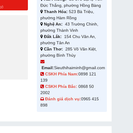
g
Đức Thắng, phường Hồng Bàng
y)
Thanh Hóa:
523 Bà Triệu,
phường Hàm Rồng
Nghệ An:
43 Trường Chinh,
phường Thành Vinh
Đắk Lắk:
154 Chu Văn An,
phường Tân An
Cần Thơ:
285 Võ Văn Kiệt,
phường Bình Thủy
Email:
Sieuthihaiminh@gmail.com
CSKH Phía Nam:
0898 121
139
CSKH Phía Bắc:
0868 50
2002
Đánh giá dịch vụ:
0965 415
898