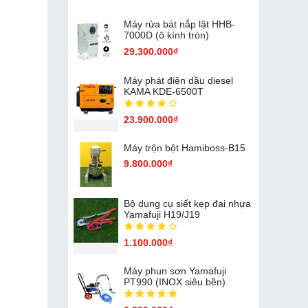
Máy rửa bát nắp lật HHB-
7000D (ô kính tròn)
29.300.000₫
Máy phát điện dầu diesel
KAMA KDE-6500T
23.900.000₫
Máy trộn bột Hamiboss-B15
9.800.000₫
Bộ dụng cụ siết kẹp đai nhựa
Yamafuji H19/J19
1.100.000₫
Máy phun sơn Yamafuji
PT990 (INOX siêu bền)