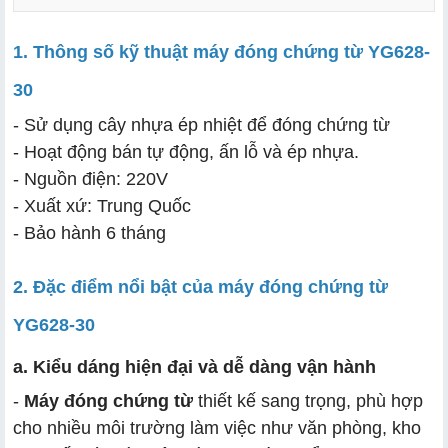
1. Thông số kỹ thuật máy đóng chứng từ YG628-
30
a. Thiết kế hiện đại và dễ dàng vận hành
- Sử dụng cây nhựa ép nhiệt để đóng chứng từ
b. Công nghệ đóng chứng từ
- Hoạt động bán tự động, ấn lỗ và ép nhựa.
c. Chức năng bán tự động
- Nguồn điện: 220V
- Xuất xứ: Trung Quốc
d. Khả năng đục lỗ và khoan chứng từ
- Bảo hành 6 tháng
2. Đặc điểm nổi bật của máy đóng chứng từ
YG628-30
a. Kiểu dáng hiện đại và dễ dàng vận hành
-
Máy đóng chứng từ
thiết kế sang trọng, phù hợp
cho nhiều môi trường làm việc như văn phòng, kho