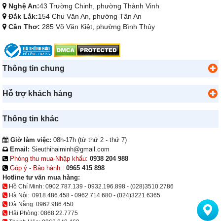
Nghệ An:
43 Trường Chinh, phường Thành Vinh
Đắk Lắk:
154 Chu Văn An, phường Tân An
Cần Thơ:
285 Võ Văn Kiệt, phường Bình Thủy
Thông tin chung
Hỗ trợ khách hàng
Thông tin khác
Giờ làm việc:
08h-17h (từ thứ 2 - thứ 7)
Email:
Sieuthihaiminh@gmail.com
Phòng thu mua-Nhập khẩu:
0938 204 988
Góp ý - Bảo hành :
0965 415 898
Hotline tư vấn mua hàng:
Hồ Chí Minh:
0902.787.139
-
0932.196.898
-
(028)3510.2786
Hà Nội:
0918.486.458
-
0962.714.680
-
(024)3221.6365
Đà Nẵng:
0962.986.450
Hải Phòng:
0868.22.7775