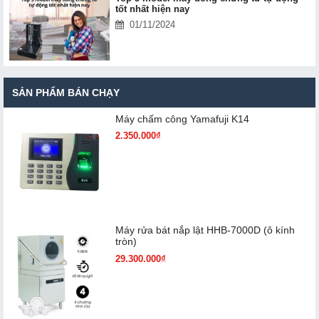
tốt nhất hiện nay
01/11/2024
SẢN PHẨM BÁN CHẠY
Máy chấm cô​ng Yamafuji K14
2.350.000₫
Máy rửa bát nắp lật HHB-7000D (ô kính
tròn)
29.300.000₫