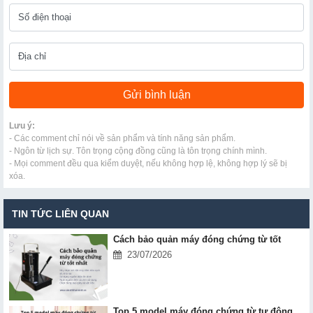
Lưu ý:
- Các comment chỉ nói về sản phẩm và tính năng sản phẩm.
- Ngôn từ lịch sự. Tôn trọng cộng đồng cũng là tôn trọng chính mình.
- Mọi comment đều qua kiểm duyệt, nếu không hợp lệ, không hợp lý sẽ bị
xóa.
TIN TỨC LIÊN QUAN
Cách bảo quản máy đóng chứng từ tốt
23/07/2026
Top 5 model máy đóng chứng từ tự động