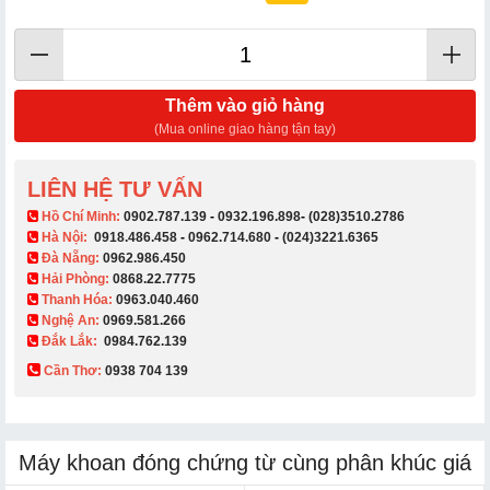
Thêm vào giỏ hàng
(Mua online giao hàng tận tay)
LIÊN HỆ TƯ VẤN
​ Hồ Chí Minh:
0902.787.139
-
0932.196.898
-
(028)3510.2786
Hà Nội:
0918.486.458
-
0962.714.680
-
(024)3221.6365
Đà Nẵng:
0962.986.450
Hải Phòng:
0868.22.7775
Thanh Hóa:
0963.040.460
Nghệ An:
0969.581.266
Đắk Lắk:
0984.762.139
Cần Thơ:
0938 704 139​
Máy khoan đóng chứng từ cùng phân khúc giá