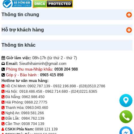
Thông tin chung
Hỗ trợ khách hàng
Thông tin khác
Giờ làm việc:
08h-17h (từ thứ 2 - thứ 7)
Email:
Sieuthihaiminh@gmail.com
Phòng thu mua-Nhập khẩu:
0938 204 988
Góp ý - Bảo hành :
0965 415 898
Hotline tư vấn mua hàng:
Hồ Chí Minh:
0902.787.139
-
0932.196.898
-
(028)3510.2786
Hà Nội:
0918.486.458
-
0962.714.680
-
(024)3221.6365
Đà Nẵng:
0962.986.450
Hải Phòng:
0868.22.7775
Thanh Hóa:
0963.040.460
Nghệ An:
0969.581.266
Đắk Lắk:
0984.762.139
Cần Thơ:
0938 704 139
CSKH Phía Nam:
0898 121 139