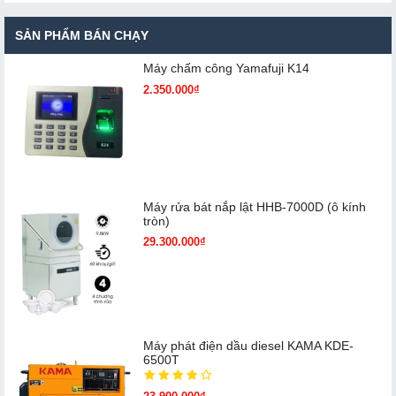
SẢN PHẨM BÁN CHẠY
Máy chấm cô​ng Yamafuji K14
2.350.000₫
Máy rửa bát nắp lật HHB-7000D (ô kính
tròn)
29.300.000₫
Máy phát điện dầu diesel KAMA KDE-
6500T