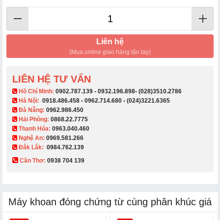
Liên hệ
(Mua online giao hàng tận tay)
LIÊN HỆ TƯ VẤN
​ Hồ Chí Minh:
0902.787.139
-
0932.196.898
-
(028)3510.2786
Hà Nội:
0918.486.458
-
0962.714.680
-
(024)3221.6365
Đà Nẵng:
0962.986.450
Hải Phòng:
0868.22.7775
Thanh Hóa:
0963.040.460
Nghệ An:
0969.581.266
Đắk Lắk:
0984.762.139
Cần Thơ:
0938 704 139​
Máy khoan đóng chứng từ cùng phân khúc giá