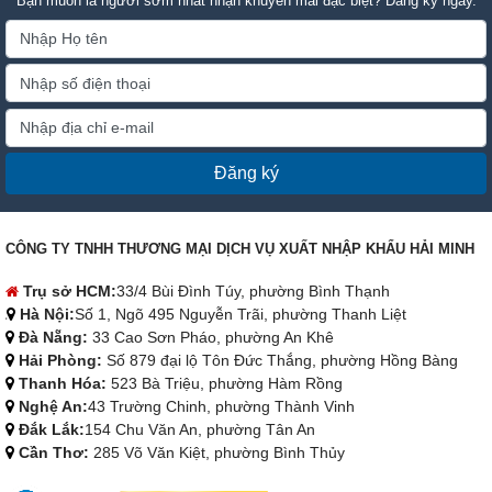
Bạn muốn là người sớm nhất nhận khuyến mãi đặc biệt? Đăng ký ngay.
Đăng ký
CÔNG TY TNHH THƯƠNG MẠI DỊCH VỤ XUẤT NHẬP KHẨU HẢI MINH
Trụ sở HCM:
33/4 Bùi Đình Túy, phường Bình Thạnh
Hà Nội:
Số 1, Ngõ 495 Nguyễn Trãi, phường Thanh Liệt
Đà Nẵng:
33 Cao Sơn Pháo, phường An Khê
Hải Phòng:
Số 879 đại lộ Tôn Đức Thắng, phường Hồng Bàng
Thanh Hóa:
523 Bà Triệu, phường Hàm Rồng
Nghệ An:
43 Trường Chinh, phường Thành Vinh
Đắk Lắk:
154 Chu Văn An, phường Tân An
Cần Thơ:
285 Võ Văn Kiệt, phường Bình Thủy