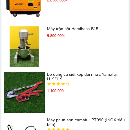
23.900.000₫
Máy trộn bột Hamiboss-B15
9.800.000₫
Bộ dụng cụ siết kẹp đai nhựa Yamafuji
H19/J19
1.100.000₫
Máy phun sơn Yamafuji PT990 (INOX siêu
bền)