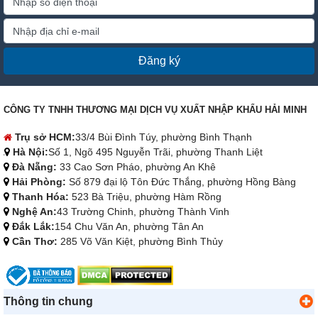
Đăng ký
CÔNG TY TNHH THƯƠNG MẠI DỊCH VỤ XUẤT NHẬP KHẨU HẢI MINH
Trụ sở HCM:
33/4 Bùi Đình Túy, phường Bình Thạnh
Hà Nội:
Số 1, Ngõ 495 Nguyễn Trãi, phường Thanh Liệt
Đà Nẵng:
33 Cao Sơn Pháo, phường An Khê
Hải Phòng:
Số 879 đại lộ Tôn Đức Thắng, phường Hồng Bàng
Thanh Hóa:
523 Bà Triệu, phường Hàm Rồng
Nghệ An:
43 Trường Chinh, phường Thành Vinh
Đắk Lắk:
154 Chu Văn An, phường Tân An
Cần Thơ:
285 Võ Văn Kiệt, phường Bình Thủy
Thông tin chung