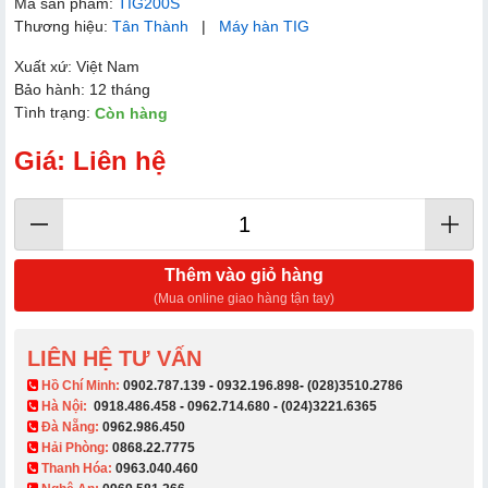
Mã sản phẩm:
TIG200S
Thương hiệu:
Tân Thành
|
Máy hàn TIG
Xuất xứ: Việt Nam
Bảo hành: 12 tháng
Tình trạng:
Còn hàng
Giá: Liên hệ
Thêm vào giỏ hàng
(Mua online giao hàng tận tay)
LIÊN HỆ TƯ VẤN
​ Hồ Chí Minh:
0902.787.139
-
0932.196.898
-
(028)3510.2786
Hà Nội:
0918.486.458
-
0962.714.680
-
(024)3221.6365
Đà Nẵng:
0962.986.450
Hải Phòng:
0868.22.7775
Thanh Hóa:
0963.040.460