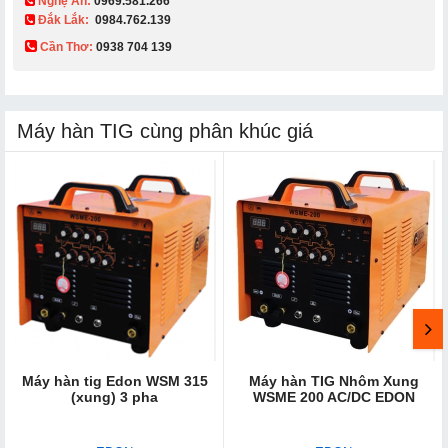
Nghệ An:
0969.581.266
Đắk Lắk:
0984.762.139
Cần Thơ:
0938 704 139​
Máy hàn TIG cùng phân khúc giá
Máy hàn tig Edon WSM 315
Máy hàn TIG Nhôm Xung
(xung) 3 pha
WSME 200 AC/DC EDON