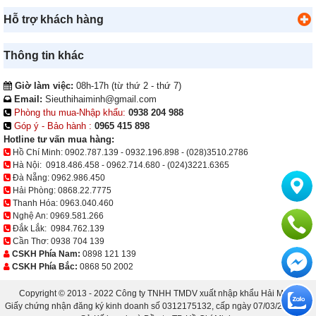
Hỗ trợ khách hàng
Thông tin khác
Giờ làm việc:
08h-17h (từ thứ 2 - thứ 7)
Email:
Sieuthihaiminh@gmail.com
Phòng thu mua-Nhập khẩu:
0938 204 988
Góp ý - Bảo hành :
0965 415 898
Hotline tư vấn mua hàng:
Hồ Chí Minh:
0902.787.139
-
0932.196.898
-
(028)3510.2786
Hà Nội:
0918.486.458
-
0962.714.680
-
(024)3221.6365
Đà Nẵng:
0962.986.450
Hải Phòng:
0868.22.7775
Thanh Hóa:
0963.040.460
Nghệ An:
0969.581.266
Đắk Lắk:
0984.762.139
Cần Thơ:
0938 704 139
CSKH Phía Nam:
0898 121 139
CSKH Phía Bắc:
0868 50 2002
Copyright © 2013 - 2022 Công ty TNHH TMDV xuất nhập khẩu Hải Minh.
Giấy chứng nhận đăng ký kinh doanh số 0312175132, cấp ngày 07/03/2013 bởi