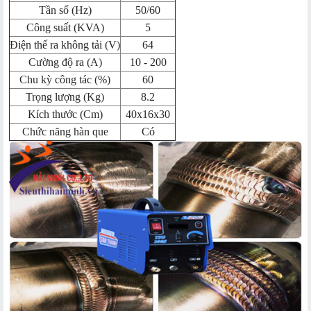
Tần số (Hz)
50/60
Công suất (KVA)
5
Điện thế ra không tải (V)
64
Cường độ ra (A)
10 - 200
Chu kỳ công tác (%)
60
Trọng lượng (Kg)
8.2
Kích thước (Cm)
40x16x30
Chức năng hàn que
Có