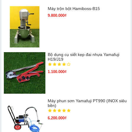
Máy trộn bột Hamiboss-B15
9.800.000₫
Bộ dụng cụ siết kẹp đai nhựa Yamafuji
H19/J19
1.100.000₫
Máy phun sơn Yamafuji PT990 (INOX siêu
bền)
6.200.000₫