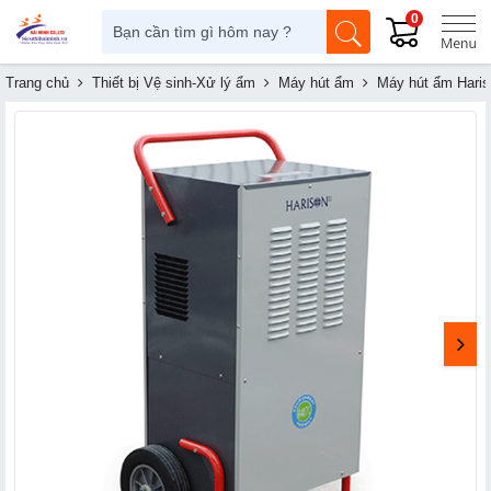
0
Trang chủ
Thiết bị Vệ sinh-Xử lý ẩm
Máy hút ẩm
Máy hút ẩm Haris