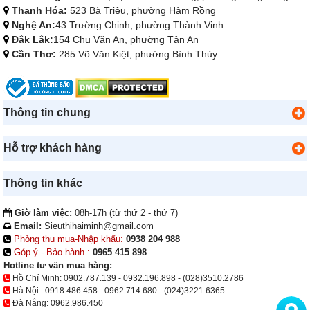
Thanh Hóa:
523 Bà Triệu, phường Hàm Rồng
Nghệ An:
43 Trường Chinh, phường Thành Vinh
Đắk Lắk:
154 Chu Văn An, phường Tân An
Cần Thơ:
285 Võ Văn Kiệt, phường Bình Thủy
Thông tin chung
Hỗ trợ khách hàng
Thông tin khác
Giờ làm việc:
08h-17h (từ thứ 2 - thứ 7)
Email:
Sieuthihaiminh@gmail.com
Phòng thu mua-Nhập khẩu:
0938 204 988
Góp ý - Bảo hành :
0965 415 898
Hotline tư vấn mua hàng:
Hồ Chí Minh:
0902.787.139
-
0932.196.898
-
(028)3510.2786
Hà Nội:
0918.486.458
-
0962.714.680
-
(024)3221.6365
Đà Nẵng:
0962.986.450