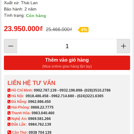
Xuất xứ: Thái Lan
Bảo hành: 2 năm
Tình trạng:
Còn hàng
23.950.000₫
25.466.000₫
6%
Thêm vào giỏ hàng
(Mua online giao hàng tận tay)
LIÊN HỆ TƯ VẤN
​ Hồ Chí Minh:
0902.787.139
-
0932.196.898
-
(028)3510.2786
Hà Nội:
0918.486.458
-
0962.714.680
-
(024)3221.6365
Đà Nẵng:
0962.986.450
Hải Phòng:
0868.22.7775
Thanh Hóa:
0963.040.460
Nghệ An:
0969.581.266
Đắk Lắk:
0984.762.139
Cần Thơ:
0938 704 139​