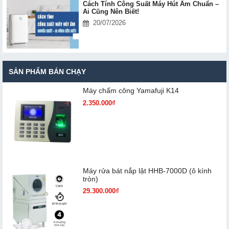
Cách Tính Công Suất Máy Hút Ẩm Chuẩn –
Ai Cũng Nên Biết!
20/07/2026
SẢN PHẨM BÁN CHẠY
Máy chấm cô​ng Yamafuji K14
2.350.000₫
Máy rửa bát nắp lật HHB-7000D (ô kính
tròn)
29.300.000₫