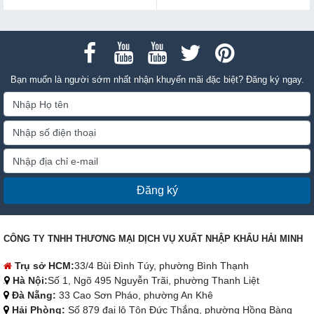
Bạn muốn là người sớm nhất nhận khuyến mãi đặc biệt? Đăng ký ngay.
Đăng ký
CÔNG TY TNHH THƯƠNG MẠI DỊCH VỤ XUẤT NHẬP KHẨU HẢI MINH
Trụ sở HCM:
33/4 Bùi Đình Túy, phường Bình Thạnh
Hà Nội:
Số 1, Ngõ 495 Nguyễn Trãi, phường Thanh Liệt
Đà Nẵng:
33 Cao Sơn Pháo, phường An Khê
Hải Phòng:
Số 879 đại lộ Tôn Đức Thắng, phường Hồng Bàng