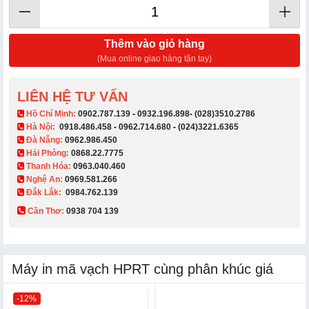
Thêm vào giỏ hàng
(Mua online giao hàng tận tay)
LIÊN HỆ TƯ VẤN
​ Hồ Chí Minh:
0902.787.139
-
0932.196.898
-
(028)3510.2786
Hà Nội:
0918.486.458
-
0962.714.680
-
(024)3221.6365
Đà Nẵng:
0962.986.450
Hải Phòng:
0868.22.7775
Thanh Hóa:
0963.040.460
Nghệ An:
0969.581.266
Đắk Lắk:
0984.762.139
Cần Thơ:
0938 704 139​
Máy in mã vạch HPRT cùng phân khúc giá
-12%