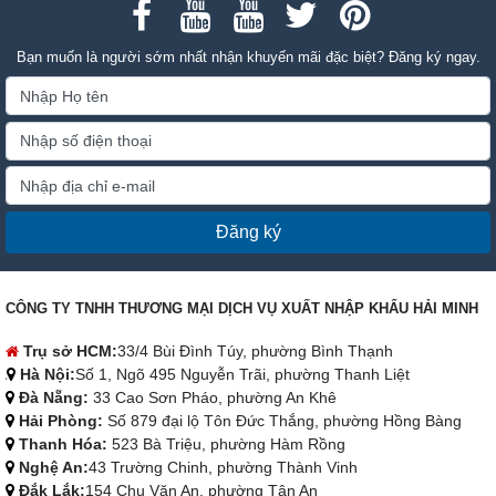
Bạn muốn là người sớm nhất nhận khuyến mãi đặc biệt? Đăng ký ngay.
Đăng ký
CÔNG TY TNHH THƯƠNG MẠI DỊCH VỤ XUẤT NHẬP KHẨU HẢI MINH
Trụ sở HCM:
33/4 Bùi Đình Túy, phường Bình Thạnh
Hà Nội:
Số 1, Ngõ 495 Nguyễn Trãi, phường Thanh Liệt
Đà Nẵng:
33 Cao Sơn Pháo, phường An Khê
Hải Phòng:
Số 879 đại lộ Tôn Đức Thắng, phường Hồng Bàng
Thanh Hóa:
523 Bà Triệu, phường Hàm Rồng
Nghệ An:
43 Trường Chinh, phường Thành Vinh
Đắk Lắk:
154 Chu Văn An, phường Tân An