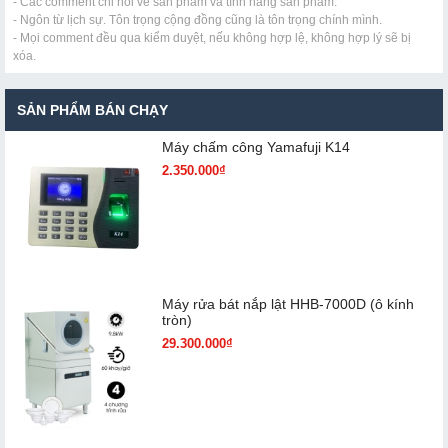
- Các comment chỉ nói về sản phẩm và tính năng sản phẩm.
- Ngôn từ lịch sự. Tôn trọng cộng đồng cũng là tôn trọng chính mình.
- Mọi comment đều qua kiểm duyệt, nếu không hợp lệ, không hợp lý sẽ bị
xóa.
SẢN PHẨM BÁN CHẠY
Máy chấm cô​ng Yamafuji K14
2.350.000₫
Máy rửa bát nắp lật HHB-7000D (ô kính
tròn)
29.300.000₫