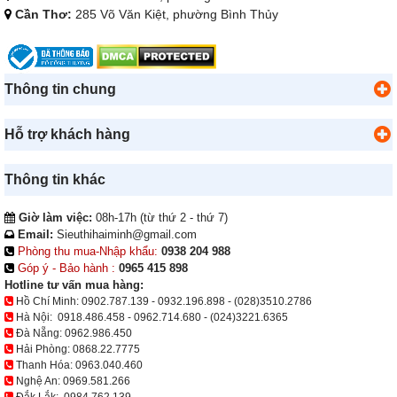
Cần Thơ:
285 Võ Văn Kiệt, phường Bình Thủy
Thông tin chung
Hỗ trợ khách hàng
Thông tin khác
Giờ làm việc:
08h-17h (từ thứ 2 - thứ 7)
Email:
Sieuthihaiminh@gmail.com
Phòng thu mua-Nhập khẩu:
0938 204 988
Góp ý - Bảo hành :
0965 415 898
Hotline tư vấn mua hàng:
Hồ Chí Minh:
0902.787.139
-
0932.196.898
-
(028)3510.2786
Hà Nội:
0918.486.458
-
0962.714.680
-
(024)3221.6365
Đà Nẵng:
0962.986.450
Hải Phòng:
0868.22.7775
Thanh Hóa:
0963.040.460
Nghệ An:
0969.581.266
Đắk Lắk:
0984.762.139