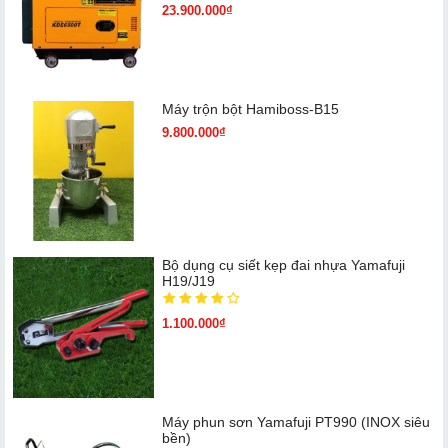
23.900.000₫
Máy trộn bột Hamiboss-B15
9.800.000₫
Bộ dụng cụ siết kẹp đai nhựa Yamafuji
H19/J19
1.100.000₫
Máy phun sơn Yamafuji PT990 (INOX siêu
bền)