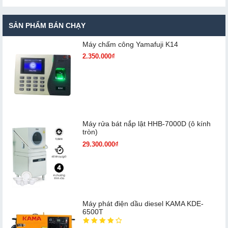
SẢN PHẨM BÁN CHẠY
Máy chấm cô​ng Yamafuji K14
2.350.000₫
Máy rửa bát nắp lật HHB-7000D (ô kính
tròn)
29.300.000₫
Máy phát điện dầu diesel KAMA KDE-
6500T