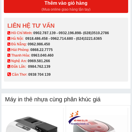
Thêm vào giỏ hàng
(Mua online giao hàng tận tay)
LIÊN HỆ TƯ VẤN
​ Hồ Chí Minh:
0902.787.139
-
0932.196.898
-
(028)3510.2786
Hà Nội:
0918.486.458
-
0962.714.680
-
(024)3221.6365
Đà Nẵng:
0962.986.450
Hải Phòng:
0868.22.7775
Thanh Hóa:
0963.040.460
Nghệ An:
0969.581.266
Đắk Lắk:
0984.762.139
Cần Thơ:
0938 704 139​
Máy in thẻ nhựa cùng phân khúc giá