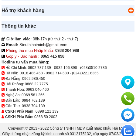
Hỗ trợ khách hàng
Thông tin khác
Giờ làm việc:
08h-17h (từ thứ 2 - thứ 7)
Email:
Sieuthihaiminh@gmail.com
Phòng thu mua-Nhập khẩu:
0938 204 988
Góp ý - Bảo hành :
0965 415 898
Hotline tư vấn mua hàng:
Hồ Chí Minh:
0902.787.139
-
0932.196.898
-
(028)3510.2786
Hà Nội:
0918.486.458
-
0962.714.680
-
(024)3221.6365
Đà Nẵng:
0962.986.450
Hải Phòng:
0868.22.7775
Thanh Hóa:
0963.040.460
Nghệ An:
0969.581.266
Đắk Lắk:
0984.762.139
Cần Thơ:
0938 704 139
CSKH Phía Nam:
0898 121 139
CSKH Phía Bắc:
0868 50 2002
Copyright © 2013 - 2022 Công ty TNHH TMDV xuất nhập khẩu Hải Minh.
Giấy chứng nhận đăng ký kinh doanh số 0312175132, cấp ngày 07/03/2013 bởi