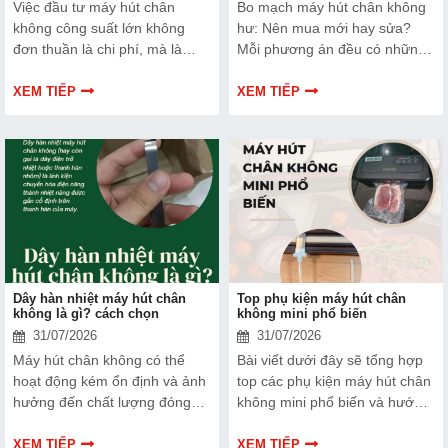
Việc đầu tư máy hút chân
Bo mạch máy hút chân không
không công suất lớn không
hư: Nên mua mới hay sửa?
đơn thuần là chi phí, mà là
Mỗi phương án đều có những
cách bạn bảo vệ chất lượng
ưu và nhược điểm riêng. Hãy
sản phẩm và nâng cao vị thế
cùng tìm hiểu để đưa ra quyết
XEM TIẾP
XEM TIẾP
thương hiệu trên thị trường.
định phù hợp với tình trạng
Tìm hiểu ngay về ưu nhược
thiết bị và ngân sách của bạn.
điểm của thiết bị này để có
thêm thông tin và giúp bạn đưa
ra lựa chọn phù hợp, hiệu quả
hơn nhé!
Dây hàn nhiệt máy hút chân
Top phụ kiện máy hút chân
không là gì? cách chọn
không mini phổ biến
31/07/2026
31/07/2026
Máy hút chân không có thể
Bài viết dưới đây sẽ tổng hợp
hoạt động kém ổn định và ảnh
top các phụ kiện máy hút chân
hưởng đến chất lượng đóng
không mini phổ biến và hướng
gói nếu dây hàn nhiệt gặp lỗi.
dẫn bạn cách bảo trì, thay thế
Bài viết dưới đây sẽ giúp bạn
chuẩn kỹ thuật ngay tại nhà.
XEM TIẾP
XEM TIẾP