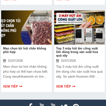
hiểu rõ hơn về dây hàn nhiệt
và cách lựa chọn phù hợp.
Mẹo chọn túi hút chân không
Top 3 máy hút ẩm công suất
phù hợp
lớn dùng trong sản xuất hoa
quả sấy
31/07/2026
31/07/2026
Mẹo chọn túi hút chân không
Top 3 máy hút ẩm công suất
phù hợp có thể bạn chưa biết.
lớn dùng cho sản xuất hoa quả
Cùng sieuthihaiminh.vn tìm
sấy. So sánh Kosmen KM-
hiểu chi tiết cách lựa chọn qua
180S, FujiE HM-2408DS và
thông tin bài viết dưới đây nhé!
FujiE HM-1800D theo công
XEM TIẾP
XEM TIẾP
suất, lưu lượng gió và nhu cầu
sử dụng.