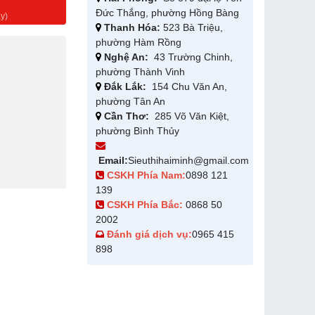
g
Đức Thắng, phường Hồng Bàng
y)
Thanh Hóa:
523 Bà Triệu,
phường Hàm Rồng
Nghệ An:
43 Trường Chinh,
phường Thành Vinh
Đắk Lắk:
154 Chu Văn An,
phường Tân An
Cần Thơ:
285 Võ Văn Kiệt,
phường Bình Thủy
Email:
Sieuthihaiminh@gmail.com
CSKH Phía Nam:
0898 121
139
CSKH Phía Bắc:
0868 50
2002
Đánh giá dịch vụ:
0965 415
898