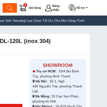
0
Đăng
Giỏ hàng
Hỗ trợ
nhập
ji Lựa Chọn Tối Ưu Cho Mọi Công Trình
Máy Hàn Túi Yamafuji Lự
 DL-120L (inox 304)
SHOWROOM
Trụ sở HCM:
33/4 Bùi Đình
Túy, phường Bình Thạnh
Hà Nội:
Số 1, Ngõ
495 Nguyễn Trãi, phường Thanh
Liệt
Đà Nẵng:
33 Cao Sơn Pháo,
phường An Khê
Hải Phòng:
Số 879 đại lộ Tôn