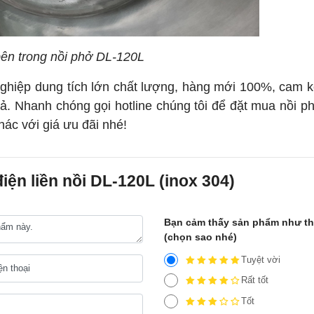
 bên trong nồi phở DL-120L
nghiệp
dung tích lớn chất lượng, hàng mới 100%, cam k
ả. Nhanh chóng gọi hotline chúng tôi để đặt mua nồi p
hác với giá ưu đãi nhé!
iện liền nồi DL-120L (inox 304)
Bạn cảm thấy sản phẩm như t
(chọn sao nhé)
Tuyệt vời
Rất tốt
Tốt