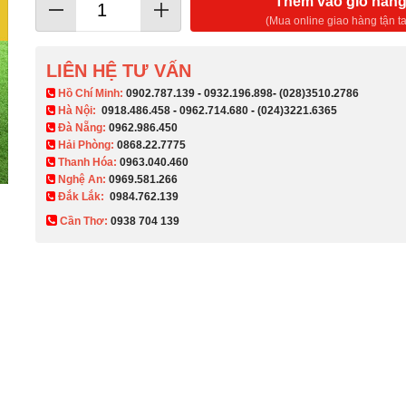
Thêm vào giỏ hàn
(Mua online giao hàng tận ta
LIÊN HỆ TƯ VẤN
​ Hồ Chí Minh:
0902.787.139
-
0932.196.898
-
(028)3510.2786
Hà Nội:
0918.486.458
-
0962.714.680
-
(024)3221.6365
Đà Nẵng:
0962.986.450
Hải Phòng:
0868.22.7775
Thanh Hóa:
0963.040.460
Nghệ An:
0969.581.266
Đắk Lắk:
0984.762.139
Cần Thơ:
0938 704 139​