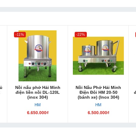
-11%
-22%
tủ
Nồi nấu phở Hải Minh
Nồi Nấu Phở Hải Minh
x
điện liền nồi DL-120L
Điện Đôi HM 20-50
đ
(inox 304)
(bánh xe) (Inox 304)
HM
HM
6.650.000₫
6.500.000₫