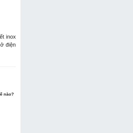
ết inox
hở điện
hế nào?