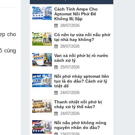
Cách Tính Ampe Cho
Aptomat Nồi Phở Để
Không Bị Sập
28/07/2026
ợp cho
Có nên tự sửa nồi nấu phở
tại nhà hay không?
28/07/2026
ô cùng
Van xả nồi phở bị rò nước
cách xử lý
25/07/2026
Nồi phở nhảy aptomat liên
tục là do đâu? Cách xử lý
triệt để
24/07/2026
Thanh nhiệt nồi phở bị
cháy xử lý thế nào?
24/07/2026
Nồi nấu phở không nóng
nguyên nhân do đâu?
23/07/2026