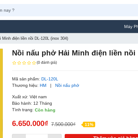
Máy Phun Sơn Yamafu
 Minh điện liền nồi DL-120L (inox 304)
Nồi nấu phở Hải Minh điện liền nồi
(0 đánh giá)
Mã sản phẩm:
DL-120L
Thương hiệu:
HM
|
Nồi nấu phở
Xuất xứ: Việt nam
Bảo hành: 12 Tháng
Tình trạng:
Còn hàng
6.650.000₫
7.500.000₫
11%