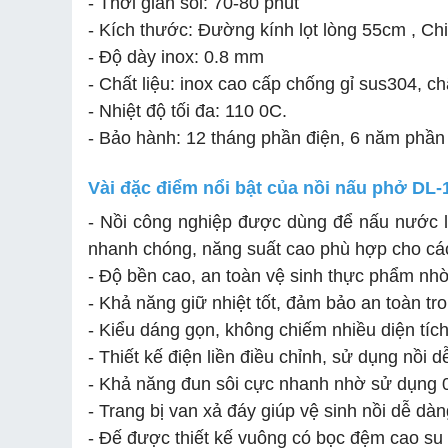
- Thời gian sôi: 70-80 phút
- Kích thước: Đường kính lọt lòng 55cm , C
- Độ dày inox: 0.8 mm
- Chất liệu: inox cao cấp chống gỉ sus304, c
- Nhiệt độ tối đa: 110 0C.
- Bảo hành: 12 tháng phần điện, 6 năm phần
Vài đặc điểm nổi bật của nồi nấu phở DL-
- Nồi công nghiệp được dùng để nấu nước 
nhanh chóng, năng suất cao phù hợp cho cá
- Độ bền cao, an toàn vệ sinh thực phẩm nhờ
- Khả năng giữ nhiệt tốt, đảm bảo an toàn tr
- Kiểu dáng gọn, không chiếm nhiều diện tíc
- Thiết kế điện liền điều chỉnh, sử dụng nồi 
- Khả năng đun sôi cực nhanh nhờ sử dụng 0
- Trang bị van xả đáy giúp vệ sinh nồi dễ d
- Đế được thiết kế vuông có bọc đệm cao su 