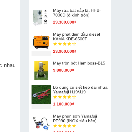
Máy rửa bát nắp lật HHB-
7000D (ô kính tròn)
29.300.000₫
Máy phát điện dầu diesel
KAMA KDE-6500T
23.900.000₫
Máy trộn bột Hamiboss-B15
c nhau
9.800.000₫
Bộ dụng cụ siết kẹp đai nhựa
Yamafuji H19/J19
1.100.000₫
Máy phun sơn Yamafuji
PT990 (INOX siêu bền)