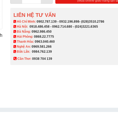
(Mua online giao hàng tận ta
LIÊN HỆ TƯ VẤN
​ Hồ Chí Minh:
0902.787.139
-
0932.196.898
-
(028)3510.2786
Hà Nội:
0918.486.458
-
0962.714.680
-
(024)3221.6365
Đà Nẵng:
0962.986.450
nh
Hải Phòng:
0868.22.7775
Thanh Hóa:
0963.040.460
Nghệ An:
0969.581.266
Đắk Lắk:
0984.762.139
Cần Thơ:
0938 704 139​