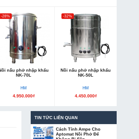
-28%
-32%
Nồi nấu phở nhập khẩu
Nồi nấu phở nhập khẩu
NK-70L
NK-50L
HM
HM
4.950.000₫
4.450.000₫
TIN TỨC LIÊN QUAN
Cách Tính Ampe Cho
Aptomat Nồi Phở Để
Không Bị Sập