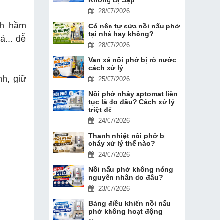
28/07/2026
nh hầm
Có nên tự sửa nồi nấu phở
tại nhà hay không?
ả... dễ
28/07/2026
Van xả nồi phở bị rò nước
cách xử lý
nh, giữ
25/07/2026
Nồi phở nhảy aptomat liên
tục là do đâu? Cách xử lý
triệt để
24/07/2026
Thanh nhiệt nồi phở bị
cháy xử lý thế nào?
24/07/2026
Nồi nấu phở không nóng
nguyên nhân do đâu?
23/07/2026
Bảng điều khiển nồi nấu
phở không hoạt động