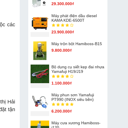
29.300.000₫
Máy phát điện dầu diesel
KAMA KDE-6500T
ộc các
23.900.000₫
Máy trộn bột Hamiboss-B15
9.800.000₫
Bộ dụng cụ siết kẹp đai nhựa
Yamafuji H19/J19
1.100.000₫
Máy phun sơn Yamafuji
PT990 (INOX siêu bền)
thị Hải
đặt tận
6.200.000₫
Máy cưa xương Hamiboss-
j120