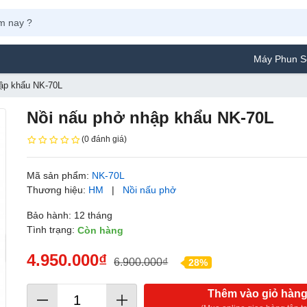
Máy Phun Sơn Yamafu
ập khẩu NK-70L
Nồi nấu phở nhập khẩu NK-70L
(0 đánh giá)
Mã sản phẩm:
NK-70L
Thương hiệu:
HM
|
Nồi nấu phở
Bảo hành: 12 tháng
Tình trạng:
Còn hàng
4.950.000₫
6.900.000₫
28%
Thêm vào giỏ hàn