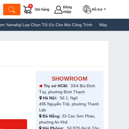
0
Đăng
Giỏ hàng
Hỗ trợ
nhập
ji Lựa Chọn Tối Ưu Cho Mọi Công Trình
Máy Hàn Túi Yamafuji L
SHOWROOM
Trụ sở HCM:
33/4 Bùi Đình
Túy, phường Bình Thạnh
Hà Nội:
Số 1, Ngõ
495 Nguyễn Trãi, phường Thanh
Liệt
Đà Nẵng:
33 Cao Sơn Pháo,
phường An Khê
g
Hải Phòng:
Số 879 đại lộ Tôn