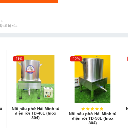
h.
ý sẽ bị xóa.
-11%
-12%
tủ
Nồi nấu phở Hải Minh tủ
N
điện rời TD-40L (Inox
Nồi nấu phở Hải Minh tủ
304)
điện rời TD-50L (Inox
304)