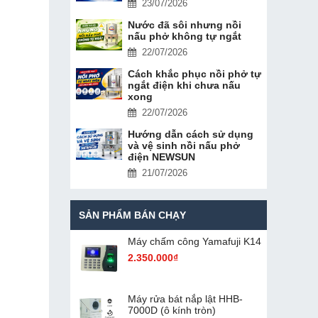
23/07/2026
Nước đã sôi nhưng nồi
nấu phở không tự ngắt
22/07/2026
Cách khắc phục nồi phở tự
ngắt điện khi chưa nấu
xong
22/07/2026
Hướng dẫn cách sử dụng
và vệ sinh nồi nấu phở
điện NEWSUN
21/07/2026
SẢN PHẨM BÁN CHẠY
Máy chấm cô​ng Yamafuji K14
2.350.000₫
Máy rửa bát nắp lật HHB-
7000D (ô kính tròn)