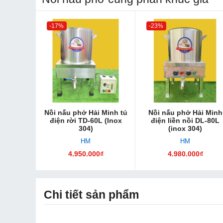
-17%
-23%
Nồi nấu phở Hải Minh tủ
Nồi nấu phở Hải Minh
điện rời TD-60L (Inox
điện liền nồi DL-80L
304)
(inox 304)
HM
HM
4.950.000₫
4.980.000₫
Chi tiết sản phẩm