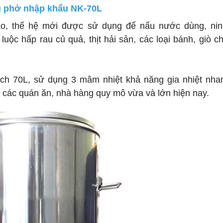
u phở nhập khẩu NK-70L
ao, thế hệ mới được sử dụng để nấu nước dùng, ni
uộc hấp rau củ quả, thịt hải sản, các loại bánh, giò ch
 tích 70L, sử dụng 3 mâm nhiệt khả năng gia nhiệt nha
ho các quán ăn, nhà hàng quy mô vừa và lớn hiện nay.