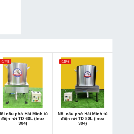
-17%
-18%
ồi nấu phở Hải Minh tủ
Nồi nấu phở Hải Minh tủ
điện rời TD-60L (Inox
điện rời TD-80L (Inox
304)
304)