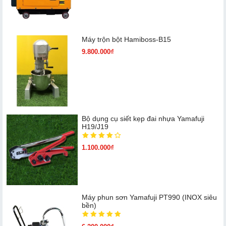
Máy trộn bột Hamiboss-B15
9.800.000₫
Bộ dụng cụ siết kẹp đai nhựa Yamafuji
H19/J19
1.100.000₫
Máy phun sơn Yamafuji PT990 (INOX siêu
bền)