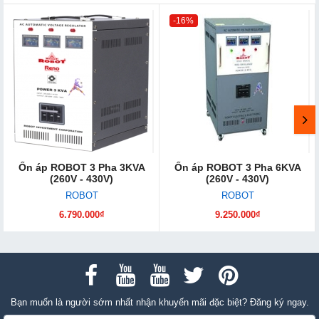
-16%
Ổn áp ROBOT 3 Pha 3KVA
Ổn áp ROBOT 3 Pha 6KVA
(260V - 430V)
(260V - 430V)
ROBOT
ROBOT
6.790.000₫
9.250.000₫
Bạn muốn là người sớm nhất nhận khuyến mãi đặc biệt? Đăng ký ngay.