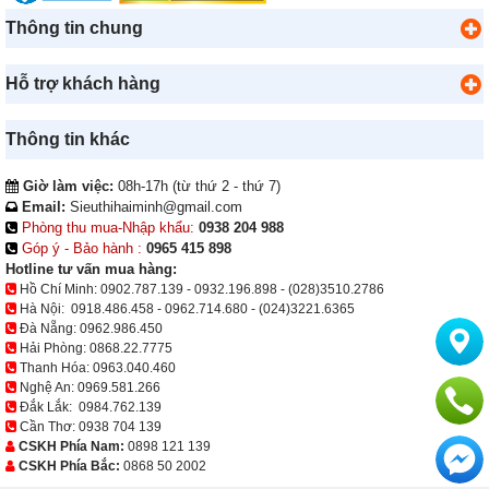
Thông tin chung
Hỗ trợ khách hàng
Thông tin khác
Giờ làm việc:
08h-17h (từ thứ 2 - thứ 7)
Email:
Sieuthihaiminh@gmail.com
Phòng thu mua-Nhập khẩu:
0938 204 988
Góp ý - Bảo hành :
0965 415 898
Hotline tư vấn mua hàng:
Hồ Chí Minh:
0902.787.139
-
0932.196.898
-
(028)3510.2786
Hà Nội:
0918.486.458
-
0962.714.680
-
(024)3221.6365
Đà Nẵng:
0962.986.450
Hải Phòng:
0868.22.7775
Thanh Hóa:
0963.040.460
Nghệ An:
0969.581.266
Đắk Lắk:
0984.762.139
Cần Thơ:
0938 704 139
CSKH Phía Nam:
0898 121 139
CSKH Phía Bắc:
0868 50 2002