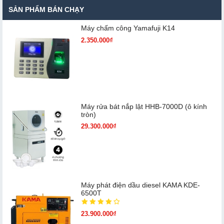
SẢN PHẨM BÁN CHẠY
Máy chấm cô​ng Yamafuji K14
2.350.000₫
Máy rửa bát nắp lật HHB-7000D (ô kính
tròn)
29.300.000₫
Máy phát điện dầu diesel KAMA KDE-
6500T
23.900.000₫