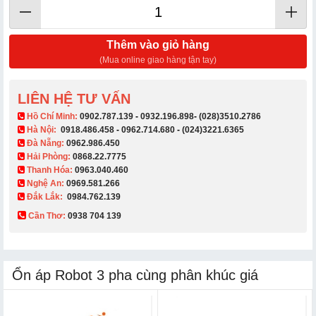
Thêm vào giỏ hàng
(Mua online giao hàng tận tay)
LIÊN HỆ TƯ VẤN
​ Hồ Chí Minh:
0902.787.139
-
0932.196.898
-
(028)3510.2786
Hà Nội:
0918.486.458
-
0962.714.680
-
(024)3221.6365
Đà Nẵng:
0962.986.450
Hải Phòng:
0868.22.7775
Thanh Hóa:
0963.040.460
Nghệ An:
0969.581.266
Đắk Lắk:
0984.762.139
Cần Thơ:
0938 704 139​
Ổn áp Robot 3 pha cùng phân khúc giá