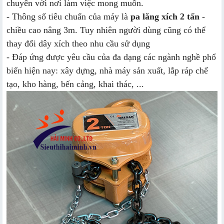
chuyển với nơi làm việc mong muốn.
- Thông số tiêu chuẩn của máy là
pa lăng xích 2 tấn
-
chiều cao nâng 3m. Tuy nhiên người dùng cũng có thể
thay đổi dây xích theo nhu cầu sử dụng
- Đáp ứng được yêu cầu của đa dạng các ngành nghề phổ
biến hiện nay: xây dựng, nhà máy sản xuất, lắp ráp chế
tạo, kho hàng, bến cảng, khai thác, ...