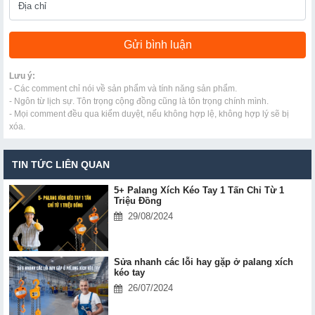
Lưu ý:
- Các comment chỉ nói về sản phẩm và tính năng sản phẩm.
- Ngôn từ lịch sự. Tôn trọng cộng đồng cũng là tôn trọng chính mình.
- Mọi comment đều qua kiểm duyệt, nếu không hợp lệ, không hợp lý sẽ bị
xóa.
TIN TỨC LIÊN QUAN
5+ Palang Xích Kéo Tay 1 Tấn Chỉ Từ 1
Triệu Đồng
29/08/2024
Sửa nhanh các lỗi hay gặp ở palang xích
kéo tay
26/07/2024