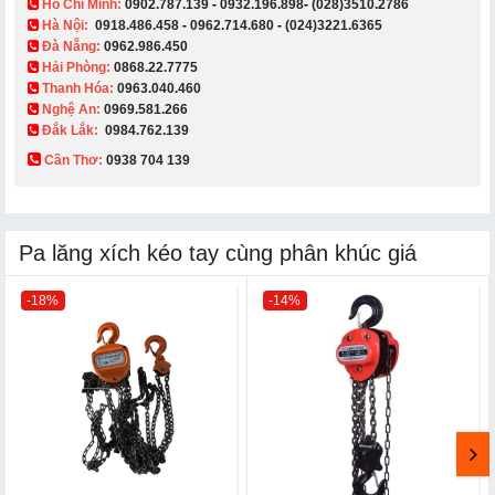
​ Hồ Chí Minh:
0902.787.139
-
0932.196.898
-
(028)3510.2786
Hà Nội:
0918.486.458
-
0962.714.680
-
(024)3221.6365
Đà Nẵng:
0962.986.450
Hải Phòng:
0868.22.7775
Thanh Hóa:
0963.040.460
Nghệ An:
0969.581.266
Đắk Lắk:
0984.762.139
Cần Thơ:
0938 704 139​
Pa lăng xích kéo tay cùng phân khúc giá
-18%
-14%