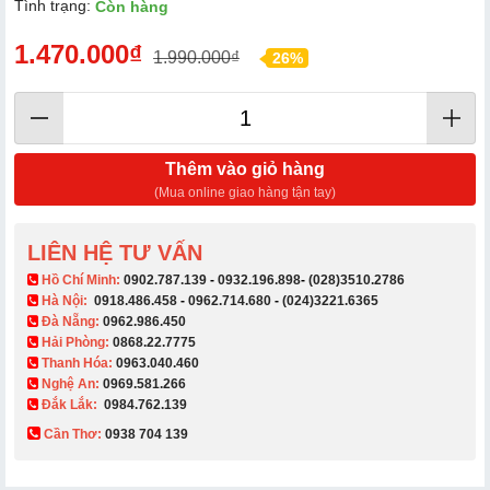
Tình trạng:
Còn hàng
1.470.000₫
1.990.000₫
26%
Thêm vào giỏ hàng
(Mua online giao hàng tận tay)
LIÊN HỆ TƯ VẤN
​ Hồ Chí Minh:
0902.787.139
-
0932.196.898
-
(028)3510.2786
Hà Nội:
0918.486.458
-
0962.714.680
-
(024)3221.6365
Đà Nẵng:
0962.986.450
Hải Phòng:
0868.22.7775
Thanh Hóa:
0963.040.460
Nghệ An:
0969.581.266
Đắk Lắk:
0984.762.139
Cần Thơ:
0938 704 139​