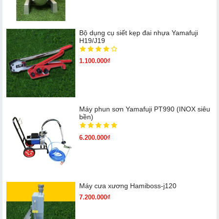
Bộ dụng cụ siết kẹp đai nhựa Yamafuji
H19/J19
1.100.000₫
Máy phun sơn Yamafuji PT990 (INOX siêu
bền)
6.200.000₫
Máy cưa xương Hamiboss-j120
7.200.000₫