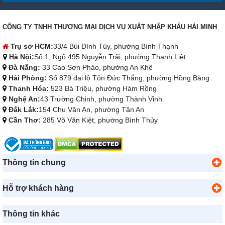
CÔNG TY TNHH THƯƠNG MẠI DỊCH VỤ XUẤT NHẬP KHẨU HẢI MINH
Trụ sở HCM:
33/4 Bùi Đình Túy, phường Bình Thạnh
Hà Nội:
Số 1, Ngõ 495 Nguyễn Trãi, phường Thanh Liệt
Đà Nẵng:
33 Cao Sơn Pháo, phường An Khê
Hải Phòng:
Số 879 đại lộ Tôn Đức Thắng, phường Hồng Bàng
Thanh Hóa:
523 Bà Triệu, phường Hàm Rồng
Nghệ An:
43 Trường Chinh, phường Thành Vinh
Đắk Lắk:
154 Chu Văn An, phường Tân An
Cần Thơ:
285 Võ Văn Kiệt, phường Bình Thủy
Thông tin chung
Hỗ trợ khách hàng
Thông tin khác