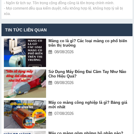
- Ngôn từ lịch sự. Tôn trọng cộng đồng cũng là tôn trọng chính mình.
- Mọi comment đều qua kiểm duyệt, nếu không hợp lệ, không hợp lý sẽ bị
xóa.
TIN TỨC LIÊN QUAN
Màng co là gì? Các loại màng co phổ biến
trên thị trường
08/08/2026
Sử Dụng Máy Đóng Đai Cầm Tay Như Nào
Cho Hiệu Quả?
08/08/2026
Máy co màng công nghiệp là gì? Bảng giá
mới nhất
07/08/2026
Máy co màng gồm những bộ phận nào?