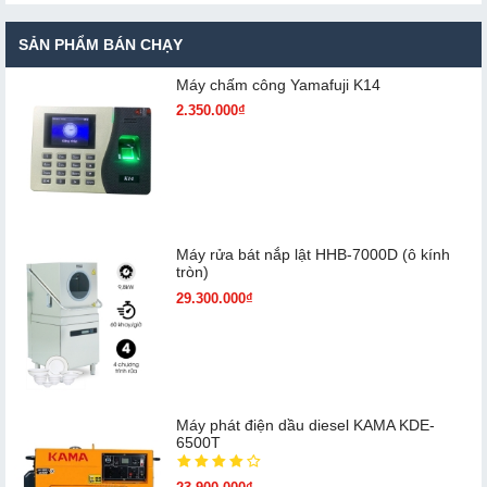
SẢN PHẨM BÁN CHẠY
Máy chấm cô​ng Yamafuji K14
2.350.000₫
Máy rửa bát nắp lật HHB-7000D (ô kính
tròn)
29.300.000₫
Máy phát điện dầu diesel KAMA KDE-
6500T