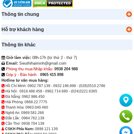
Thông tin chung
Hỗ trợ khách hàng
Thông tin khác
Giờ làm việc:
08h-17h (từ thứ 2 - thứ 7)
Email:
Sieuthihaiminh@gmail.com
Phòng thu mua-Nhập khẩu:
0938 204 988
Góp ý - Bảo hành :
0965 415 898
Hotline tư vấn mua hàng:
Hồ Chí Minh:
0902.787.139
-
0932.196.898
-
(028)3510.2786
Hà Nội:
0918.486.458
-
0962.714.680
-
(024)3221.6365
Đà Nẵng:
0962.986.450
Hải Phòng:
0868.22.7775
Thanh Hóa:
0963.040.460
Nghệ An:
0969.581.266
Đắk Lắk:
0984.762.139
Cần Thơ:
0938 704 139
CSKH Phía Nam:
0898 121 139