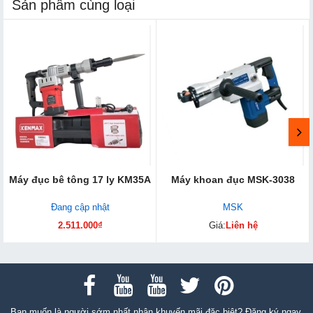
Sản phẩm cùng loại
Máy đục bê tông 17 ly KM35A
Máy khoan đục MSK-3038
Đang cập nhật
MSK
2.511.000₫
Giá:
Liên hệ
Bạn muốn là người sớm nhất nhận khuyến mãi đặc biệt? Đăng ký ngay.