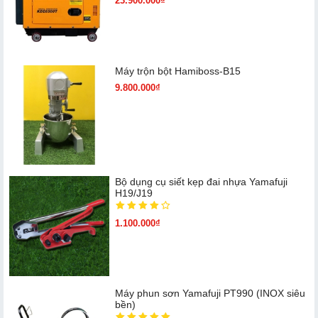
23.900.000₫
Máy trộn bột Hamiboss-B15
9.800.000₫
Bộ dụng cụ siết kẹp đai nhựa Yamafuji
H19/J19
1.100.000₫
Máy phun sơn Yamafuji PT990 (INOX siêu
bền)