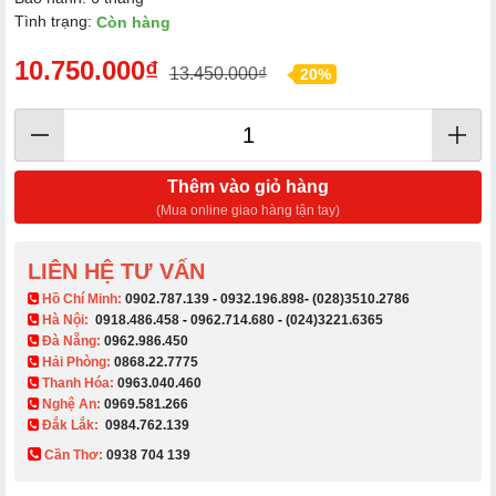
Tình trạng:
Còn hàng
10.750.000₫
13.450.000₫
20%
Thêm vào giỏ hàng
(Mua online giao hàng tận tay)
LIÊN HỆ TƯ VẤN
​ Hồ Chí Minh:
0902.787.139
-
0932.196.898
-
(028)3510.2786
Hà Nội:
0918.486.458
-
0962.714.680
-
(024)3221.6365
Đà Nẵng:
0962.986.450
Hải Phòng:
0868.22.7775
Thanh Hóa:
0963.040.460
Nghệ An:
0969.581.266
Đắk Lắk:
0984.762.139
Cần Thơ:
0938 704 139​