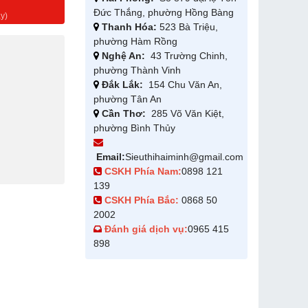
g
Đức Thắng, phường Hồng Bàng
y)
Thanh Hóa:
523 Bà Triệu,
phường Hàm Rồng
Nghệ An:
43 Trường Chinh,
phường Thành Vinh
Đắk Lắk:
154 Chu Văn An,
phường Tân An
Cần Thơ:
285 Võ Văn Kiệt,
phường Bình Thủy
Email:
Sieuthihaiminh@gmail.com
CSKH Phía Nam:
0898 121
139
CSKH Phía Bắc:
0868 50
2002
Đánh giá dịch vụ:
0965 415
898