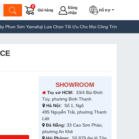
0
Đăng
Giỏ hàng
Hỗ trợ
nhập
n Yamafuji Lựa Chọn Tối Ưu Cho Mọi Công Trình
Máy Hàn Túi Yam
5CE
SHOWROOM
Trụ sở HCM:
33/4 Bùi Đình
Túy, phường Bình Thạnh
Hà Nội:
Số 1, Ngõ
495 Nguyễn Trãi, phường Thanh
Liệt
Đà Nẵng:
33 Cao Sơn Pháo,
phường An Khê
Hải Phòng:
Số 879 đại lộ Tôn