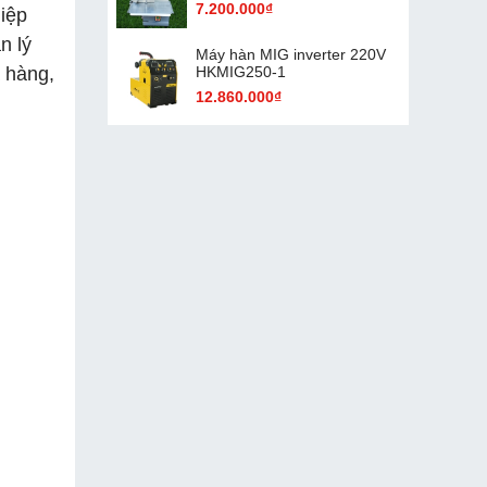
7.200.000₫
iệp
n lý
Máy hàn MIG inverter 220V
HKMIG250-1
à hàng,
12.860.000₫