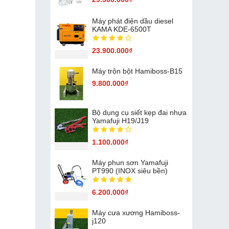
Máy phát điện dầu diesel
KAMA KDE-6500T
23.900.000₫
Máy trộn bột Hamiboss-B15
9.800.000₫
Bộ dụng cụ siết kẹp đai nhựa
Yamafuji H19/J19
1.100.000₫
Máy phun sơn Yamafuji
PT990 (INOX siêu bền)
6.200.000₫
Máy cưa xương Hamiboss-
j120