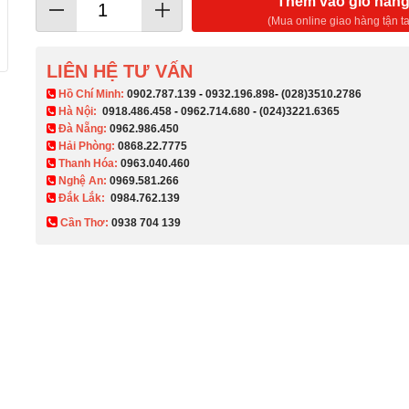
Thêm vào giỏ hàn
(Mua online giao hàng tận ta
LIÊN HỆ TƯ VẤN
​ Hồ Chí Minh:
0902.787.139
-
0932.196.898
-
(028)3510.2786
Hà Nội:
0918.486.458
-
0962.714.680
-
(024)3221.6365
Đà Nẵng:
0962.986.450
Hải Phòng:
0868.22.7775
Thanh Hóa:
0963.040.460
Nghệ An:
0969.581.266
Đắk Lắk:
0984.762.139
Cần Thơ:
0938 704 139​