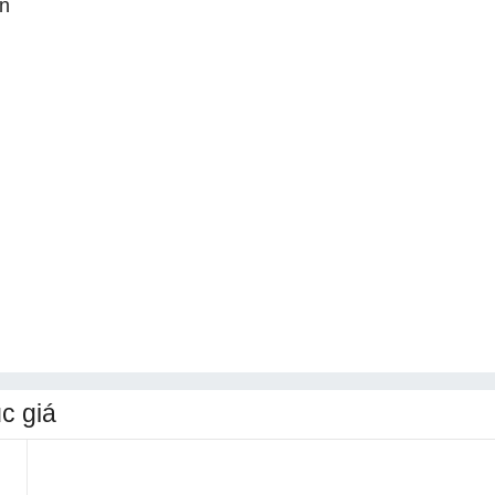
àn
c giá