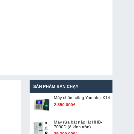
SẢN PHẨM BÁN CHẠY
Máy chấm cô​ng Yamafuji K14
2.350.000₫
Máy rửa bát nắp lật HHB-
7000D (ô kính tròn)
29.300.000₫