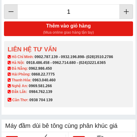
Thêm vào giỏ hàng
(Mua online giao hàng tận tay)
LIÊN HỆ TƯ VẤN
​ Hồ Chí Minh:
0902.787.139
-
0932.196.898
-
(028)3510.2786
Hà Nội:
0918.486.458
-
0962.714.680
-
(024)3221.6365
Đà Nẵng:
0962.986.450
Hải Phòng:
0868.22.7775
Thanh Hóa:
0963.040.460
Nghệ An:
0969.581.266
Đắk Lắk:
0984.762.139
Cần Thơ:
0938 704 139​
Máy đầm dùi bê tông cùng phân khúc giá