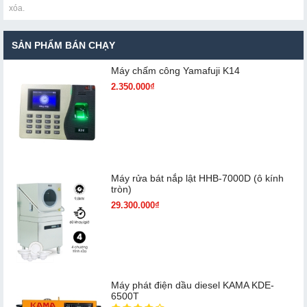
xóa.
SẢN PHẨM BÁN CHẠY
Máy chấm cô​ng Yamafuji K14
2.350.000₫
Máy rửa bát nắp lật HHB-7000D (ô kính
tròn)
29.300.000₫
Máy phát điện dầu diesel KAMA KDE-
6500T