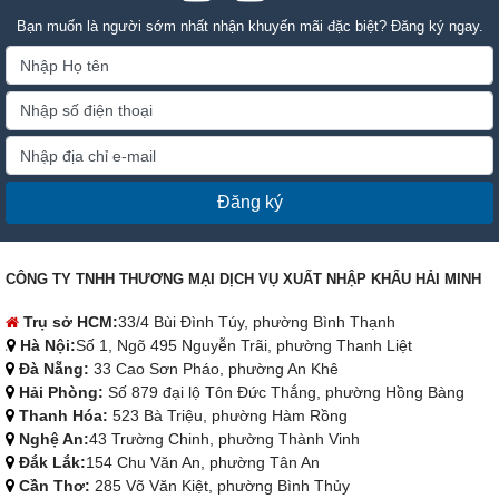
Bạn muốn là người sớm nhất nhận khuyến mãi đặc biệt? Đăng ký ngay.
Đăng ký
CÔNG TY TNHH THƯƠNG MẠI DỊCH VỤ XUẤT NHẬP KHẨU HẢI MINH
Trụ sở HCM:
33/4 Bùi Đình Túy, phường Bình Thạnh
Hà Nội:
Số 1, Ngõ 495 Nguyễn Trãi, phường Thanh Liệt
Đà Nẵng:
33 Cao Sơn Pháo, phường An Khê
Hải Phòng:
Số 879 đại lộ Tôn Đức Thắng, phường Hồng Bàng
Thanh Hóa:
523 Bà Triệu, phường Hàm Rồng
Nghệ An:
43 Trường Chinh, phường Thành Vinh
Đắk Lắk:
154 Chu Văn An, phường Tân An
Cần Thơ:
285 Võ Văn Kiệt, phường Bình Thủy