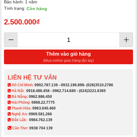
Bảo hành: 1 năm
Tình trạng:
Còn hàng
2.500.000₫
Thêm vào giỏ hàng
(Mua online giao hàng tận tay)
LIÊN HỆ TƯ VẤN
​ Hồ Chí Minh:
0902.787.139
-
0932.196.898
-
(028)3510.2786
Hà Nội:
0918.486.458
-
0962.714.680
-
(024)3221.6365
Đà Nẵng:
0962.986.450
Hải Phòng:
0868.22.7775
Thanh Hóa:
0963.040.460
Nghệ An:
0969.581.266
Đắk Lắk:
0984.762.139
Cần Thơ:
0938 704 139​