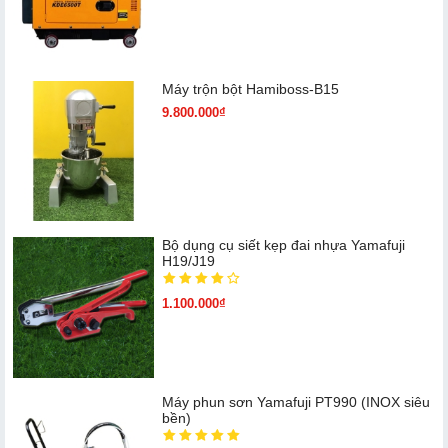
Máy trộn bột Hamiboss-B15
9.800.000₫
Bộ dụng cụ siết kẹp đai nhựa Yamafuji
H19/J19
1.100.000₫
Máy phun sơn Yamafuji PT990 (INOX siêu
bền)