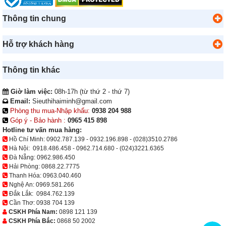
Thông tin chung
Hỗ trợ khách hàng
Thông tin khác
Giờ làm việc:
08h-17h (từ thứ 2 - thứ 7)
Email:
Sieuthihaiminh@gmail.com
Phòng thu mua-Nhập khẩu:
0938 204 988
Góp ý - Bảo hành :
0965 415 898
Hotline tư vấn mua hàng:
Hồ Chí Minh:
0902.787.139
-
0932.196.898
-
(028)3510.2786
Hà Nội:
0918.486.458
-
0962.714.680
-
(024)3221.6365
Đà Nẵng:
0962.986.450
Hải Phòng:
0868.22.7775
Thanh Hóa:
0963.040.460
Nghệ An:
0969.581.266
Đắk Lắk:
0984.762.139
Cần Thơ:
0938 704 139
CSKH Phía Nam:
0898 121 139
CSKH Phía Bắc:
0868 50 2002