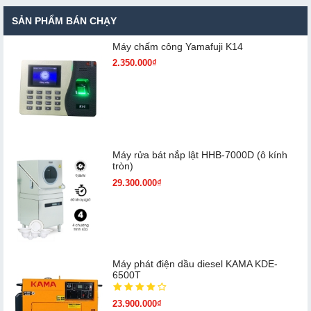
SẢN PHẨM BÁN CHẠY
Máy chấm cô​ng Yamafuji K14
2.350.000₫
Máy rửa bát nắp lật HHB-7000D (ô kính
tròn)
29.300.000₫
Máy phát điện dầu diesel KAMA KDE-
6500T
23.900.000₫