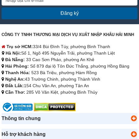
Đăng ký
CÔNG TY TNHH THƯƠNG MẠI DỊCH VỤ XUẤT NHẬP KHẨU HẢI MINH
Trụ sở HCM:
33/4 Bùi Đình Túy, phường Bình Thạnh
Hà Nội:
Số 1, Ngõ 495 Nguyễn Trãi, phường Thanh Liệt
Đà Nẵng:
33 Cao Sơn Pháo, phường An Khê
Hải Phòng:
Số 879 đại lộ Tôn Đức Thắng, phường Hồng Bàng
Thanh Hóa:
523 Bà Triệu, phường Hàm Rồng
Nghệ An:
43 Trường Chinh, phường Thành Vinh
Đắk Lắk:
154 Chu Văn An, phường Tân An
Cần Thơ:
285 Võ Văn Kiệt, phường Bình Thủy
Thông tin chung
Hỗ trợ khách hàng