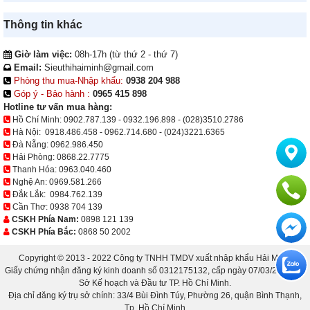
Thông tin khác
Giờ làm việc:
08h-17h (từ thứ 2 - thứ 7)
Email:
Sieuthihaiminh@gmail.com
Phòng thu mua-Nhập khẩu:
0938 204 988
Góp ý - Bảo hành :
0965 415 898
Hotline tư vấn mua hàng:
Hồ Chí Minh:
0902.787.139
-
0932.196.898
-
(028)3510.2786
Hà Nội:
0918.486.458
-
0962.714.680
-
(024)3221.6365
Đà Nẵng:
0962.986.450
Hải Phòng:
0868.22.7775
Thanh Hóa:
0963.040.460
Nghệ An:
0969.581.266
Đắk Lắk:
0984.762.139
Cần Thơ:
0938 704 139
CSKH Phía Nam:
0898 121 139
CSKH Phía Bắc:
0868 50 2002
Copyright © 2013 - 2022 Công ty TNHH TMDV xuất nhập khẩu Hải Minh.
Giấy chứng nhận đăng ký kinh doanh số 0312175132, cấp ngày 07/03/2013 bởi
Sở Kế hoạch và Đầu tư TP. Hồ Chí Minh.
Địa chỉ đăng ký trụ sở chính: 33/4 Bùi Đình Túy, Phường 26, quận Bình Thạnh,
Tp. Hồ Chí Minh