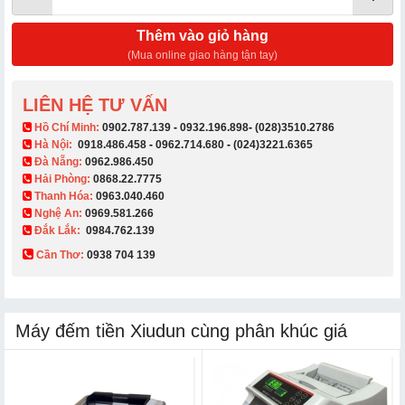
Thêm vào giỏ hàng
(Mua online giao hàng tận tay)
LIÊN HỆ TƯ VẤN
​ Hồ Chí Minh:
0902.787.139
-
0932.196.898
-
(028)3510.2786
Hà Nội:
0918.486.458
-
0962.714.680
-
(024)3221.6365
Đà Nẵng:
0962.986.450
Hải Phòng:
0868.22.7775
Thanh Hóa:
0963.040.460
Nghệ An:
0969.581.266
Đắk Lắk:
0984.762.139
Cần Thơ:
0938 704 139​
Máy đếm tiền Xiudun cùng phân khúc giá