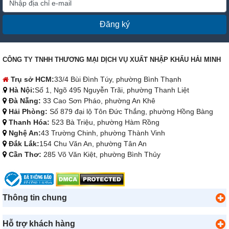
Đăng ký
CÔNG TY TNHH THƯƠNG MẠI DỊCH VỤ XUẤT NHẬP KHẨU HẢI MINH
Trụ sở HCM:
33/4 Bùi Đình Túy, phường Bình Thạnh
Hà Nội:
Số 1, Ngõ 495 Nguyễn Trãi, phường Thanh Liệt
Đà Nẵng:
33 Cao Sơn Pháo, phường An Khê
Hải Phòng:
Số 879 đại lộ Tôn Đức Thắng, phường Hồng Bàng
Thanh Hóa:
523 Bà Triệu, phường Hàm Rồng
Nghệ An:
43 Trường Chinh, phường Thành Vinh
Đắk Lắk:
154 Chu Văn An, phường Tân An
Cần Thơ:
285 Võ Văn Kiệt, phường Bình Thủy
Thông tin chung
Hỗ trợ khách hàng