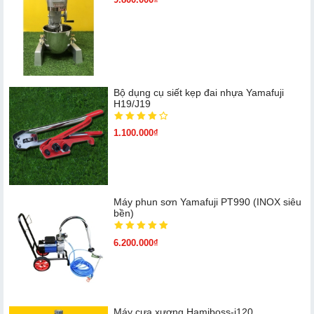
Bộ dụng cụ siết kẹp đai nhựa Yamafuji
H19/J19
1.100.000₫
Máy phun sơn Yamafuji PT990 (INOX siêu
bền)
6.200.000₫
Máy cưa xương Hamiboss-j120