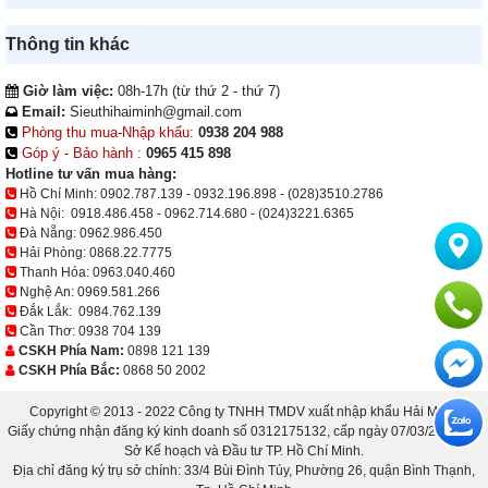
Thông tin khác
Giờ làm việc:
08h-17h (từ thứ 2 - thứ 7)
Email:
Sieuthihaiminh@gmail.com
Phòng thu mua-Nhập khẩu:
0938 204 988
Góp ý - Bảo hành :
0965 415 898
Hotline tư vấn mua hàng:
Hồ Chí Minh:
0902.787.139
-
0932.196.898
-
(028)3510.2786
Hà Nội:
0918.486.458
-
0962.714.680
-
(024)3221.6365
Đà Nẵng:
0962.986.450
Hải Phòng:
0868.22.7775
Thanh Hóa:
0963.040.460
Nghệ An:
0969.581.266
Đắk Lắk:
0984.762.139
Cần Thơ:
0938 704 139
CSKH Phía Nam:
0898 121 139
CSKH Phía Bắc:
0868 50 2002
Copyright © 2013 - 2022 Công ty TNHH TMDV xuất nhập khẩu Hải Minh.
Giấy chứng nhận đăng ký kinh doanh số 0312175132, cấp ngày 07/03/2013 bởi
Sở Kế hoạch và Đầu tư TP. Hồ Chí Minh.
Địa chỉ đăng ký trụ sở chính: 33/4 Bùi Đình Túy, Phường 26, quận Bình Thạnh,