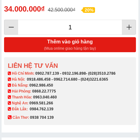
34.000.000₫
42.500.000₫
20%
Thêm vào giỏ hàng
(Mua online giao hàng tận tay)
LIÊN HỆ TƯ VẤN
​ Hồ Chí Minh:
0902.787.139
-
0932.196.898
-
(028)3510.2786
Hà Nội:
0918.486.458
-
0962.714.680
-
(024)3221.6365
Đà Nẵng:
0962.986.450
Hải Phòng:
0868.22.7775
Thanh Hóa:
0963.040.460
Nghệ An:
0969.581.266
Đắk Lắk:
0984.762.139
Cần Thơ:
0938 704 139​