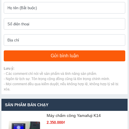
Lưu ý:
- Các comment chỉ nói về sản phẩm và tính năng sản phẩm.
- Ngôn từ lịch sự. Tôn trọng cộng đồng cũng là tôn trọng chính mình.
- Mọi comment đều qua kiểm duyệt, nếu không hợp lệ, không hợp lý sẽ bị
xóa.
SẢN PHẨM BÁN CHẠY
Máy chấm cô​ng Yamafuji K14
2.350.000₫