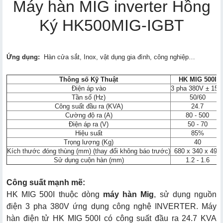
Máy hàn MIG inverter Hồng
Ký HK500MIG-IGBT
Ứng dụng:
Hàn cửa sắt, Inox, vật dụng gia đình, công nghiệp…
Thông số Kỹ Thuật
HK MIG 500I
Điện áp vào
3 pha 380V ± 15
Tần số (Hz)
50/60
Công suất đầu ra (KVA)
24.7
Cường độ ra (A)
80 - 500
Điện áp ra (V)
50 - 70
Hiệu suất
85%
Trọng lượng (Kg)
40
Kích thước đóng thùng (mm) (thay đổi không báo trước)
680 x 340 x 490
Sử dụng cuộn hàn (mm)
1.2 - 1.6
Công suất mạnh mẽ:
HK MIG 500I thuộc dòng
máy hàn Mig
, sử dụng nguồn
điện 3 pha 380V ứng dụng công nghệ INVERTER. Máy
hàn điện tử HK MIG 500I có công suất đầu ra 24.7 KVA